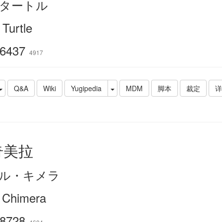
Oタートル
Turtle
6437
4917
Q&A
Wiki
Yugipedia
MDM
脚本
裁定
详
奇美拉
ル・キメラ
e Chimera
8728