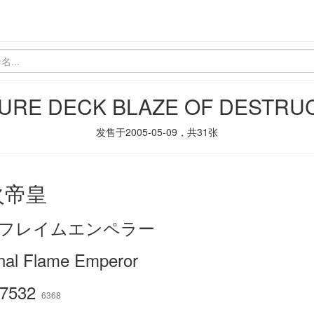
URE DECK BLAZE OF DESTRU
发售于
2005-05-09
，共
31
张
火帝皇
フレイムエンペラー
rnal Flame Emperor
7532
6368