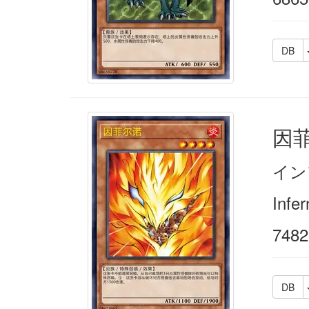
DB
因
イン
Infer
7482
DB