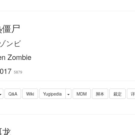
热僵尸
ゾンビ
en Zombie
017
5879
Q&A
Wiki
Yugipedia
MDM
脚本
裁定
详
珥龙