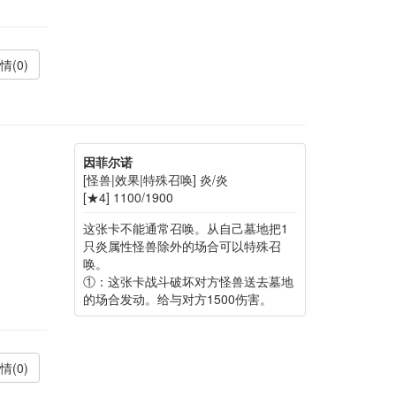
情(0)
因菲尔诺
[怪兽|效果|特殊召唤] 炎/炎
[★4] 1100/1900
这张卡不能通常召唤。从自己墓地把1
只炎属性怪兽除外的场合可以特殊召
唤。
①：这张卡战斗破坏对方怪兽送去墓地
的场合发动。给与对方1500伤害。
情(0)