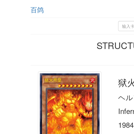
百鸽
STRUCT
狱
ヘル
Infe
1984