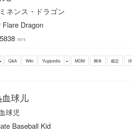
ミネンス・ドラゴン
r Flare Dragon
5838
5974
Q&A
Wiki
Yugipedia
MDM
脚本
裁定
详
热血球儿
血球児
mate Baseball Kid