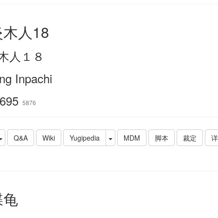
木人18
木人１８
ng Inpachi
695
5876
Q&A
Wiki
Yugipedia
MDM
脚本
裁定
详
碟龟