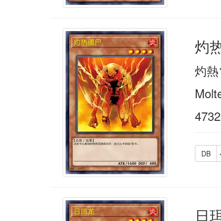
灼
灼熱
Molt
4732
DB
日