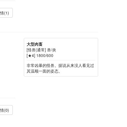
情(1)
大型肉畜
[怪兽|通常] 兽/炎
[★4] 1800/600
非常凶暴的怪兽。据说从来没人看见过
其温顺一面的姿态。
情(0)