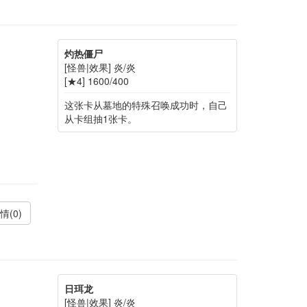
灼热僵尸
[怪兽|效果] 炎/炎
[★4] 1600/400
这张卡从墓地的特殊召唤成功时，自己
从卡组抽1张卡。
情(0)
日珥龙
[怪兽|效果] 炎/炎