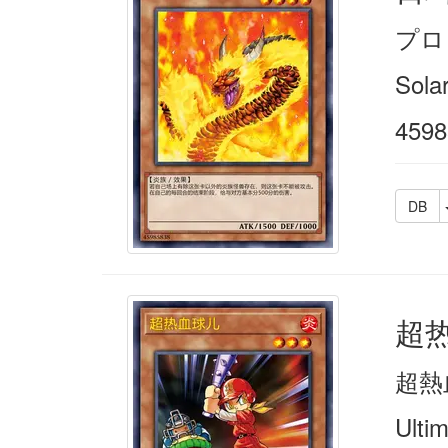
プロ
Sola
4598
DB
超
超熱
Ulti