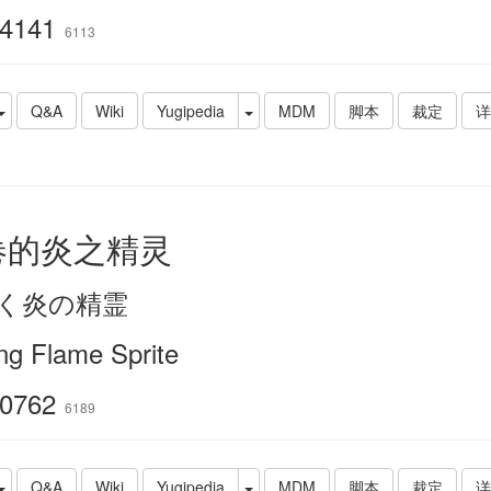
4141
6113
Q&A
Wiki
Yugipedia
MDM
脚本
裁定
详
卷的炎之精灵
く炎の精霊
ng Flame Sprite
0762
6189
Q&A
Wiki
Yugipedia
MDM
脚本
裁定
详