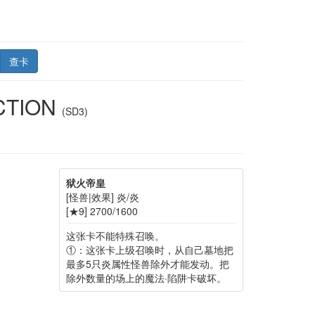
查卡
CTION
(SD3)
狱火帝皇
[怪兽|效果] 炎/炎
[★9] 2700/1600
这张卡不能特殊召唤。
①：这张卡上级召唤时，从自己墓地把
最多5只炎属性怪兽除外才能发动。把
除外数量的场上的魔法·陷阱卡破坏。