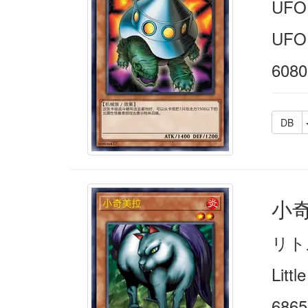
UF
UFO 
6080
DB
小
リト
Littl
6865