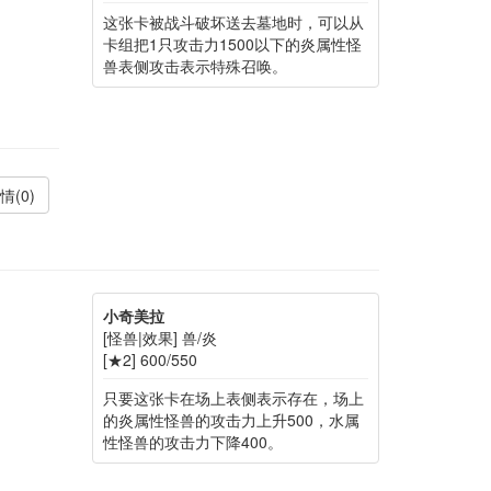
这张卡被战斗破坏送去墓地时，可以从
卡组把1只攻击力1500以下的炎属性怪
兽表侧攻击表示特殊召唤。
情(0)
小奇美拉
[怪兽|效果] 兽/炎
[★2] 600/550
只要这张卡在场上表侧表示存在，场上
的炎属性怪兽的攻击力上升500，水属
性怪兽的攻击力下降400。