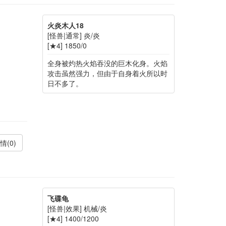
火炎木人18
[怪兽|通常] 炎/炎
[★4] 1850/0
全身被灼热火焰吞没的巨木化身。火焰
攻击虽然强力，但由于自身着火所以时
日不多了。
情(0)
飞碟龟
[怪兽|效果] 机械/炎
[★4] 1400/1200