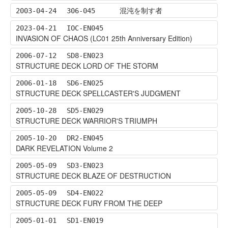
混沌を制す者
2003-04-24
306-045
2023-04-21
IOC-EN045
INVASION OF CHAOS (LC01 25th Anniversary Edition)
2006-07-12
SD8-EN023
STRUCTURE DECK LORD OF THE STORM
2006-01-18
SD6-EN025
STRUCTURE DECK SPELLCASTER'S JUDGMENT
2005-10-28
SD5-EN029
STRUCTURE DECK WARRIOR'S TRIUMPH
2005-10-20
DR2-EN045
DARK REVELATION Volume 2
2005-05-09
SD3-EN023
STRUCTURE DECK BLAZE OF DESTRUCTION
2005-05-09
SD4-EN022
STRUCTURE DECK FURY FROM THE DEEP
2005-01-01
SD1-EN019