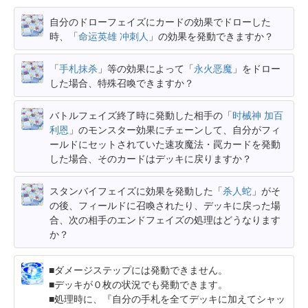
自分のドローフェイズにカードの効果でドローした
時、「
命运英雄 冲刺人
」の効果を発動できますか？
「
手札抹杀
」等の効果によって「
永火恶魔
」をドロー
した場合、特殊召喚できますか？
バトルフェイズ終了時に発動した相手の「
时械神 加百
利恩
」のモンスター効果にチェーンして、自分がフィ
ールドにセットされていた速攻魔法・罠カードを発動
した場合、そのカードはデッキに戻りますか？
スタンバイフェイズに効果を発動した「
杀人蛇
」がそ
の後、フィールドに召喚されたり、デッキに戻った場
合、次の相手のエンドフェイズの処理はどうなります
か？
ダメージステップには発動できません。
デッキが０枚の状況でも発動できます。
処理時に、『自分の手札を全てデッキに加えてシャッ