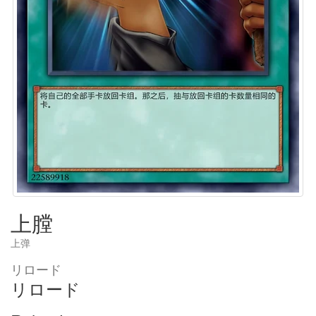
上膛
上弹
リロード
リロード