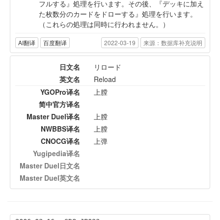
フルする』処理を行います。その後、『デッキに加え
た枚数分のカードをドローする』処理を行います。
（これらの処理は同時に行われません。）
AI翻译
百度翻译
2022-03-19
来源：数据库补充说明
日文名
リロード
英文名
Reload
YGOPro译名
上膛
简中官方译名
Master Duel译名
上膛
NWBBS译名
上膛
CNOCG译名
上弹
Yugipedia译名
Master Duel日文名
Master Duel英文名