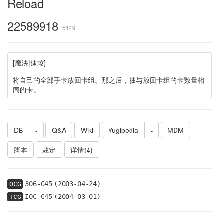
Reload
22589918
5849
[魔法|速攻]
将自己的全部手卡放回卡组。那之后，抽与放回卡组的卡数量相
同的卡。
DB
Q&A
Wiki
Yugipedia
MDM
脚本
裁定
详情(4)
306-045
(2003-04-24)
OCG
IOC-045
(2004-03-01)
TCG