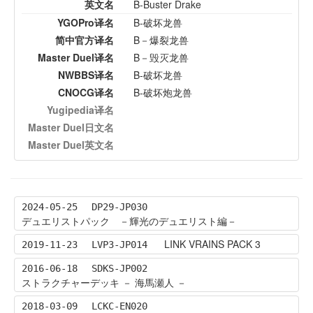
英文名
B-Buster Drake
YGOPro译名
B-破坏龙兽
简中官方译名
B－爆裂龙兽
Master Duel译名
B－毁灭龙兽
NWBBS译名
B-破坏龙兽
CNOCG译名
B-破坏炮龙兽
Yugipedia译名
Master Duel日文名
Master Duel英文名
2024-05-25
DP29-JP030
デュエリストパック －輝光のデュエリスト編－
LINK VRAINS PACK 3
2019-11-23
LVP3-JP014
2016-06-18
SDKS-JP002
ストラクチャーデッキ － 海馬瀬人 －
2018-03-09
LCKC-EN020