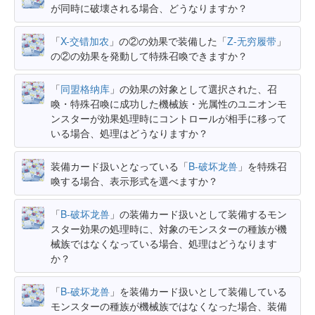
が同時に破壊される場合、どうなりますか？
「
X-交错加农
」の②の効果で装備した「
Z-无穷履带
」
の②の効果を発動して特殊召喚できますか？
「
同盟格纳库
」の効果の対象として選択された、召
喚・特殊召喚に成功した機械族・光属性のユニオンモ
ンスターが効果処理時にコントロールが相手に移って
いる場合、処理はどうなりますか？
装備カード扱いとなっている「
B-破坏龙兽
」を特殊召
喚する場合、表示形式を選べますか？
「
B-破坏龙兽
」の装備カード扱いとして装備するモン
スター効果の処理時に、対象のモンスターの種族が機
械族ではなくなっている場合、処理はどうなります
か？
「
B-破坏龙兽
」を装備カード扱いとして装備している
モンスターの種族が機械族ではなくなった場合、装備