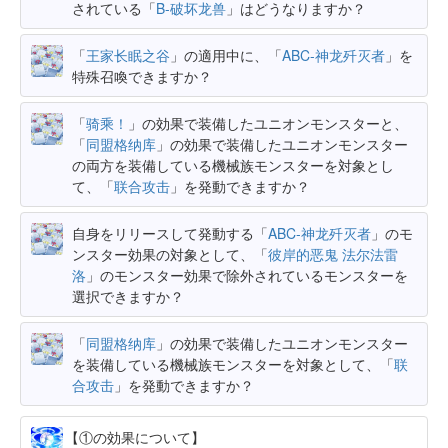
されている「
B-破坏龙兽
」はどうなりますか？
「
王家长眠之谷
」の適用中に、「
ABC-神龙歼灭者
」を
特殊召喚できますか？
「
骑乘！
」の効果で装備したユニオンモンスターと、
「
同盟格纳库
」の効果で装備したユニオンモンスター
の両方を装備している機械族モンスターを対象とし
て、「
联合攻击
」を発動できますか？
自身をリリースして発動する「
ABC-神龙歼灭者
」のモ
ンスター効果の対象として、「
彼岸的恶鬼 法尔法雷
洛
」のモンスター効果で除外されているモンスターを
選択できますか？
「
同盟格纳库
」の効果で装備したユニオンモンスター
を装備している機械族モンスターを対象として、「
联
合攻击
」を発動できますか？
【①の効果について】