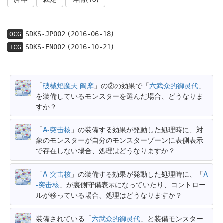
SDKS-JP002
(2016-06-18)
OCG
SDKS-EN002
(2016-10-21)
TCG
「
破械焰魔天 阎摩
」の②の効果で「
六武众的御灵代
」
を装備しているモンスターを選んだ場合、どうなりま
すか？
「
A-突击核
」の装備する効果が発動した処理時に、対
象のモンスターが自分のモンスターゾーンに表側表示
で存在しない場合、処理はどうなりますか？
「
A-突击核
」の装備する効果が発動した処理時に、「
A
-突击核
」が裏側守備表示になっていたり、コントロー
ルが移っている場合、処理はどうなりますか？
装備されている「
六武众的御灵代
」と装備モンスター