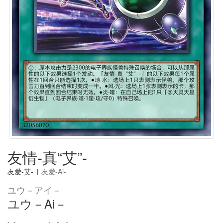
友情-真“艾”-
友爱-艾-
|
友爱-Ai-
ユウ－アイ－
ユウ－Ai－