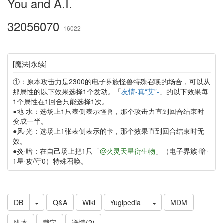
You and A.I.
32056070
16022
[魔法|永续]
①：原本攻击力是2300的电子界族怪兽特殊召唤的场合，可以从
那属性的以下效果选择1个发动。「
友情-真“艾”-
」的以下效果每
1个属性在1回合只能选择1次。
●地·水：选场上1只表侧表示怪兽，那个攻击力直到回合结束时
变成一半。
●风·光：选场上1张表侧表示的卡，那个效果直到回合结束时无
效。
●炎·暗：在自己场上把1只「
@火灵天星衍生物
」（电子界族·暗·
1星·攻/守0）特殊召唤。
DB
Q&A
Wiki
Yugipedia
MDM
脚本
裁定
详情(2)