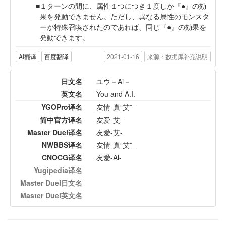
１ターンの間に、属性１つにつき１度しか『●』の効
果を発動できません。ただし、異なる属性のモンスタ
ーが特殊召喚されたのであれば、同じ『●』の効果を
発動できます。
AI翻译
百度翻译
2021-01-16
来源：数据库补充说明
日文名
ユウ－Ai－
英文名
You and A.I.
YGOPro译名
友情-真“艾”-
简中官方译名
友爱-艾-
Master Duel译名
友爱-艾-
NWBBS译名
友情-真“艾”-
CNOCG译名
友爱-Ai-
Yugipedia译名
Master Duel日文名
Master Duel英文名