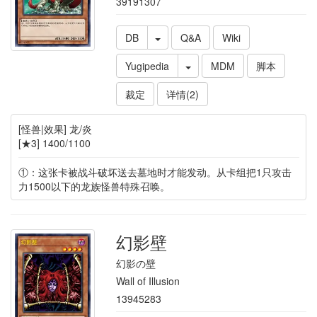
39191307
DB
Q&A
Wiki
Yugipedia
MDM
脚本
裁定
详情(2)
[怪兽|效果] 龙/炎
[★3] 1400/1100
①：这张卡被战斗破坏送去墓地时才能发动。从卡组把1只攻击
力1500以下的龙族怪兽特殊召唤。
幻影壁
幻影の壁
Wall of Illusion
13945283