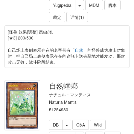
Yugipedia
MDM
脚本
裁定
详情(1)
[怪兽|效果|调整] 昆虫/地
[★3] 200/500
自己场上表侧表示存在的名字带有「
自然
」的怪兽成为攻击对象
时，把自己场上表侧表示存在的这张卡送去墓地才能发动。那次
攻击无效，战斗阶段结束。
自然螳螂
ナチュル・マンティス
Naturia Mantis
51254980
DB
Q&A
Wiki