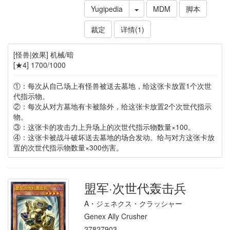
Yugipedia
MDM
脚本
裁定
详情(1)
[怪兽|效果] 机械/暗
[★4] 1700/1000
①：每次从自己场上有怪兽被送去墓地，给这张卡放置1个次世
代指示物。
②：每次从对方墓地有卡被除外，给这张卡放置2个次世代指示
物。
③：这张卡的攻击力上升场上的次世代指示物数量×100。
④：这张卡被战斗破坏送去墓地的场合发动。给与对方这张卡放
置的次世代指示物数量×300伤害。
盟军·次世代轰击兵
A・ジェネクス・クラッシャー
Genex Ally Crusher
27827903