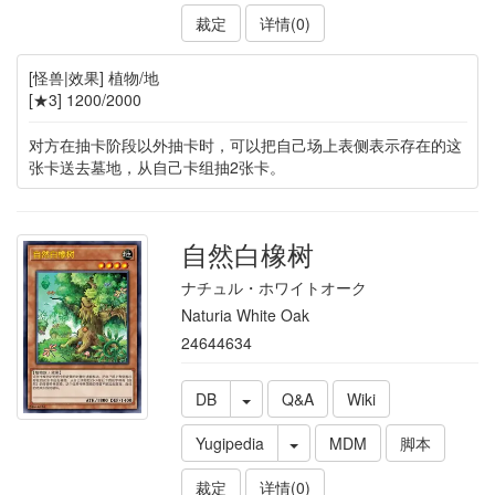
裁定
详情(0)
[怪兽|效果] 植物/地
[★3] 1200/2000
对方在抽卡阶段以外抽卡时，可以把自己场上表侧表示存在的这
张卡送去墓地，从自己卡组抽2张卡。
自然白橡树
ナチュル・ホワイトオーク
Naturia White Oak
24644634
DB
Q&A
Wiki
Yugipedia
MDM
脚本
裁定
详情(0)