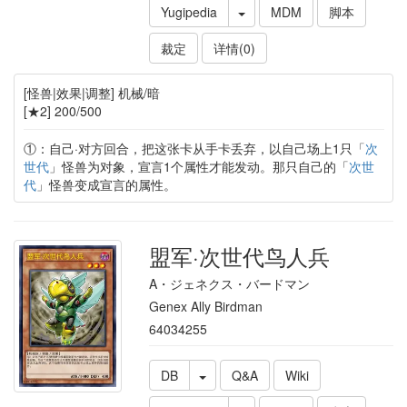
Yugipedia
MDM
脚本
裁定
详情(0)
[怪兽|效果|调整] 机械/暗
[★2] 200/500
①：自己·对方回合，把这张卡从手卡丢弃，以自己场上1只「
次
世代
」怪兽为对象，宣言1个属性才能发动。那只自己的「
次世
代
」怪兽变成宣言的属性。
盟军·次世代鸟人兵
A・ジェネクス・バードマン
Genex Ally Birdman
64034255
DB
Q&A
Wiki