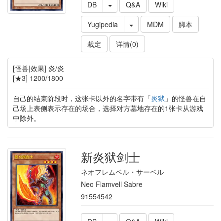
DB
Q&A
Wiki
Yugipedia
MDM
脚本
裁定
详情(0)
[怪兽|效果] 炎/炎
[★3] 1200/1800
自己的结束阶段时，这张卡以外的名字带有「
炎狱
」的怪兽在自
己场上表侧表示存在的场合，选择对方墓地存在的1张卡从游戏
中除外。
新炎狱剑士
ネオフレムベル・サーベル
Neo Flamvell Sabre
91554542