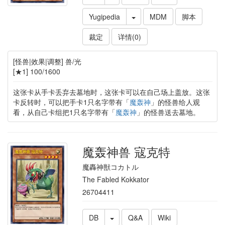
Yugipedia
MDM
脚本
裁定
详情(0)
[怪兽|效果|调整] 兽/光
[★1] 100/1600
这张卡从手卡丢弃去墓地时，这张卡可以在自己场上盖放。这张
卡反转时，可以把手卡1只名字带有「
魔轰神
」的怪兽给人观
看，从自己卡组把1只名字带有「
魔轰神
」的怪兽送去墓地。
魔轰神兽 寇克特
魔轟神獣コカトル
The Fabled Kokkator
26704411
DB
Q&A
Wiki