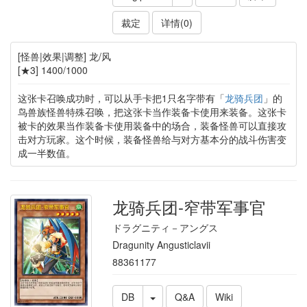
裁定
详情(0)
[怪兽|效果|调整] 龙/风
[★3] 1400/1000
这张卡召唤成功时，可以从手卡把1只名字带有「
龙骑兵团
」的
鸟兽族怪兽特殊召唤，把这张卡当作装备卡使用来装备。这张卡
被卡的效果当作装备卡使用装备中的场合，装备怪兽可以直接攻
击对方玩家。这个时候，装备怪兽给与对方基本分的战斗伤害变
成一半数值。
龙骑兵团-窄带军事官
ドラグニティ－アングス
Dragunity Angusticlavii
88361177
DB
Q&A
Wiki