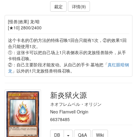
裁定
详情(9)
[怪兽|效果] 龙/暗
[★10] 2800/2400
这个卡名的①的方法的特殊召唤1回合只能有1次，②的效果1回
合只能使用1次。
①：这张卡可以把自己场上1只表侧表示的龙族怪兽除外，从手
卡特殊召唤。
②：自己主要阶段才能发动。从自己的手卡·墓地把「
真红眼暗钢
龙
」以外的1只龙族怪兽特殊召唤。
新炎狱火源
ネオフレムベル・オリジン
Neo Flamvell Origin
66378485
DB
Q&A
Wiki