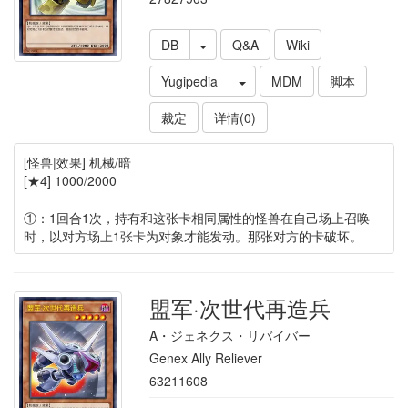
DB
Q&A
Wiki
Yugipedia
MDM
脚本
裁定
详情(0)
[怪兽|效果] 机械/暗
[★4] 1000/2000
①：1回合1次，持有和这张卡相同属性的怪兽在自己场上召唤
时，以对方场上1张卡为对象才能发动。那张对方的卡破坏。
盟军·次世代再造兵
A・ジェネクス・リバイバー
Genex Ally Reliever
63211608