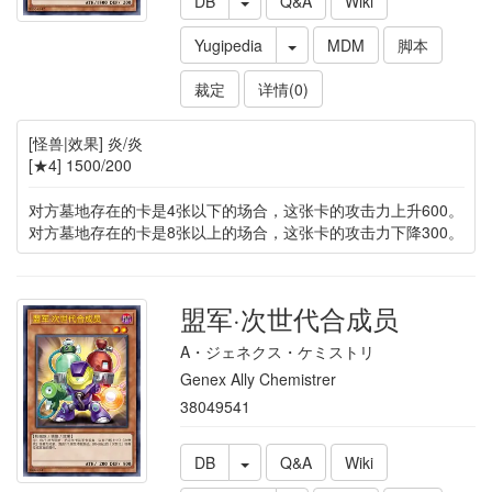
DB
Q&A
Wiki
Yugipedia
MDM
脚本
裁定
详情(0)
[怪兽|效果] 炎/炎
[★4] 1500/200
对方墓地存在的卡是4张以下的场合，这张卡的攻击力上升600。
对方墓地存在的卡是8张以上的场合，这张卡的攻击力下降300。
盟军·次世代合成员
A・ジェネクス・ケミストリ
Genex Ally Chemistrer
38049541
DB
Q&A
Wiki