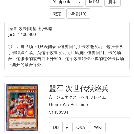
Yugipedia
MDM
脚本
裁定
详情(10)
[怪兽|效果|调整] 机械/暗
[★3] 1400/400
①：让自己场上1只表侧表示怪兽回到手卡才能发动。这张卡从
手卡特殊召唤。为这个效果发动而让风属性怪兽回到手卡的场
合，这张卡的攻击力上升500。这个效果特殊召唤的这张卡从场
上离开的场合除外。
盟军·次世代狱焰兵
A・ジェネクス・ベルフレイム
Genex Ally Bellflame
91438994
DB
Q&A
Wiki