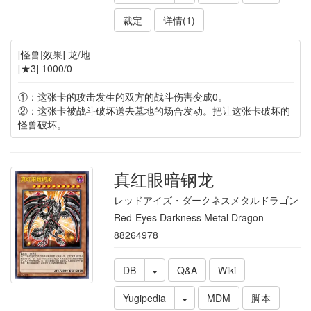
裁定
详情(1)
[怪兽|效果] 龙/地
[★3] 1000/0
①：这张卡的攻击发生的双方的战斗伤害变成0。
②：这张卡被战斗破坏送去墓地的场合发动。把让这张卡破坏的
怪兽破坏。
真红眼暗钢龙
レッドアイズ・ダークネスメタルドラゴン
Red-Eyes Darkness Metal Dragon
88264978
DB
Q&A
Wiki
Yugipedia
MDM
脚本