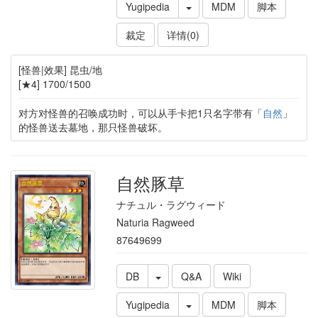
Yugipedia
MDM
脚本
裁定
详情(0)
[怪兽|效果] 昆虫/地
[★4] 1700/1500
对方对怪兽的召唤成功时，可以从手卡把1只名字带有「
自然
」
的怪兽送去墓地，那只怪兽破坏。
自然豚草
ナチュル・ラグウィード
Naturia Ragweed
87649699
DB
Q&A
Wiki
Yugipedia
MDM
脚本