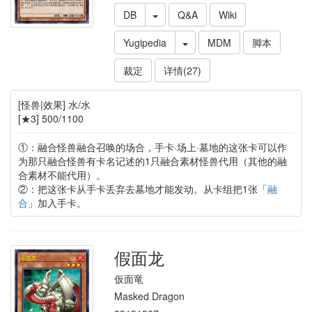
DB
Q&A
Wiki
Yugipedia
MDM
脚本
裁定
详情(27)
[怪兽|效果] 水/水
[★3] 500/1100
①：融合怪兽融合召唤的场合，手卡·场上·墓地的这张卡可以作
为那只融合怪兽有卡名记述的1只融合素材怪兽代用（其他的融
合素材不能代用）。
②：把这张卡从手卡丢弃去墓地才能发动。从卡组把1张「
融
合
」加入手卡。
假面龙
仮面竜
Masked Dragon