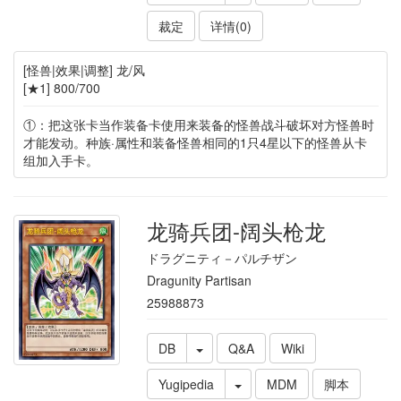
裁定
详情(0)
[怪兽|效果|调整] 龙/风
[★1] 800/700
①：把这张卡当作装备卡使用来装备的怪兽战斗破坏对方怪兽时
才能发动。种族·属性和装备怪兽相同的1只4星以下的怪兽从卡
组加入手卡。
龙骑兵团-阔头枪龙
ドラグニティ－パルチザン
Dragunity Partisan
25988873
DB
Q&A
Wiki
Yugipedia
MDM
脚本