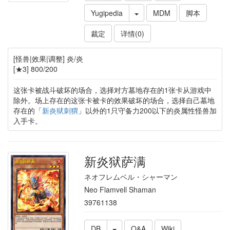
Yugipedia
MDM
脚本
裁定
详情(0)
[怪兽|效果|调整] 炎/炎
[★3] 800/200
这张卡被战斗破坏的场合，选择对方墓地存在的1张卡从游戏中
除外。场上存在的这张卡被卡的效果破坏的场合，选择自己墓地
存在的「
新炎狱刺猬
」以外的1只守备力200以下的炎属性怪兽加
入手卡。
新炎狱萨满
ネオフレムベル・シャーマン
Neo Flamvell Shaman
39761138
DB
Q&A
Wiki