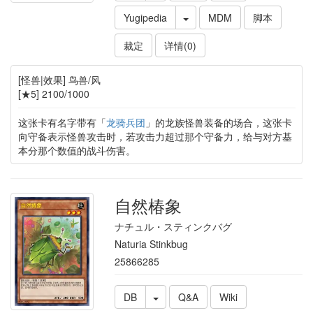
Yugipedia
MDM
脚本
裁定
详情(0)
[怪兽|效果] 鸟兽/风
[★5] 2100/1000
这张卡有名字带有「
龙骑兵团
」的龙族怪兽装备的场合，这张卡
向守备表示怪兽攻击时，若攻击力超过那个守备力，给与对方基
本分那个数值的战斗伤害。
自然椿象
ナチュル・スティンクバグ
Naturia Stinkbug
25866285
DB
Q&A
Wiki