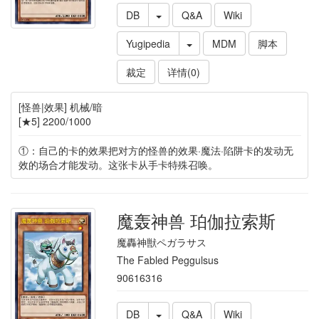
DB
Q&A
Wiki
Yugipedia
MDM
脚本
裁定
详情(0)
[怪兽|效果] 机械/暗
[★5] 2200/1000
①：自己的卡的效果把对方的怪兽的效果·魔法·陷阱卡的发动无
效的场合才能发动。这张卡从手卡特殊召唤。
魔轰神兽 珀伽拉索斯
魔轟神獣ペガラサス
The Fabled Peggulsus
90616316
DB
Q&A
Wiki