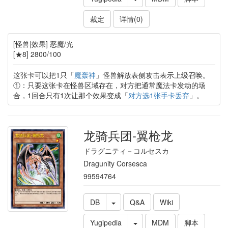
裁定
详情(0)
[怪兽|效果] 恶魔/光
[★8] 2800/100
这张卡可以把1只「
魔轰神
」怪兽解放表侧攻击表示上级召唤。
①：只要这张卡在怪兽区域存在，对方把通常魔法卡发动的场
合，1回合只有1次让那个效果变成「
对方选1张手卡丢弃
」。
龙骑兵团-翼枪龙
ドラグニティ－コルセスカ
Dragunity Corsesca
99594764
DB
Q&A
Wiki
Yugipedia
MDM
脚本