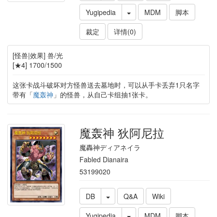
Yugipedia
MDM
脚本
裁定
详情(0)
[怪兽|效果] 兽/光
[★4] 1700/1500
这张卡战斗破坏对方怪兽送去墓地时，可以从手卡丢弃1只名字
带有「
魔轰神
」的怪兽，从自己卡组抽1张卡。
魔轰神 狄阿尼拉
魔轟神ディアネイラ
Fabled Dianaira
53199020
DB
Q&A
Wiki
Yugipedia
MDM
脚本