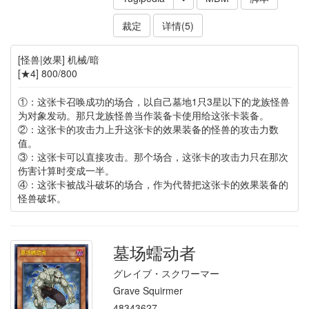
裁定
详情(5)
[怪兽|效果] 机械/暗
[★4] 800/800
①：这张卡召唤成功的场合，以自己墓地1只3星以下的龙族怪兽
为对象发动。那只龙族怪兽当作装备卡使用给这张卡装备。
②：这张卡的攻击力上升这张卡的效果装备的怪兽的攻击力数
值。
③：这张卡可以直接攻击。那个场合，这张卡的攻击力只在那次
伤害计算时变成一半。
④：这张卡被战斗破坏的场合，作为代替把这张卡的效果装备的
怪兽破坏。
墓场蠕动者
グレイブ・スクワーマー
Grave Squirmer
48343627