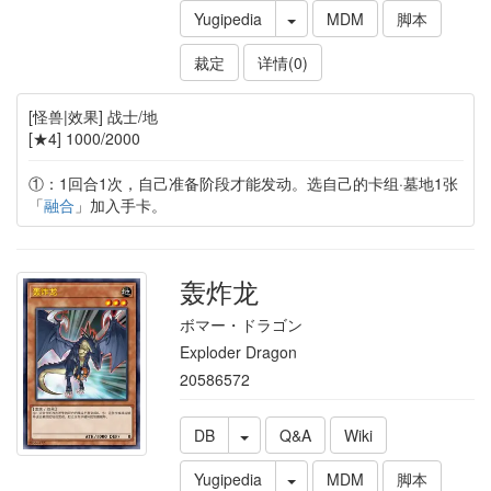
Yugipedia
MDM
脚本
裁定
详情(0)
[怪兽|效果] 战士/地
[★4] 1000/2000
①：1回合1次，自己准备阶段才能发动。选自己的卡组·墓地1张
「
融合
」加入手卡。
轰炸龙
ボマー・ドラゴン
Exploder Dragon
20586572
DB
Q&A
Wiki
Yugipedia
MDM
脚本