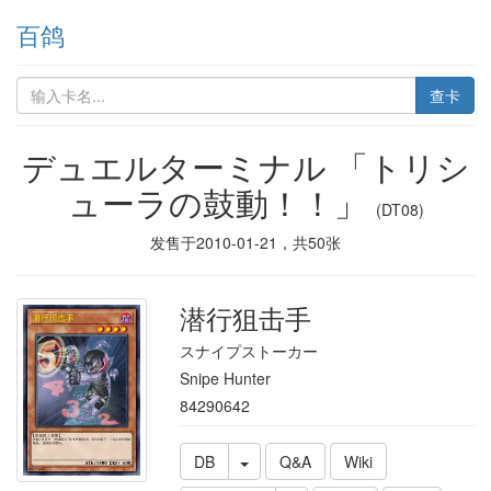
百鸽
查卡
デュエルターミナル 「トリシ
ューラの鼓動！！」
(DT08)
发售于
2010-01-21
，共
50
张
潜行狙击手
スナイプストーカー
Snipe Hunter
84290642
DB
Q&A
Wiki