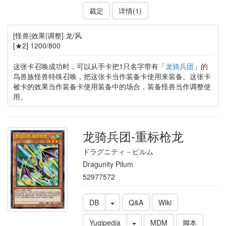
裁定
详情(1)
[怪兽|效果|调整] 龙/风
[★2] 1200/800
这张卡召唤成功时，可以从手卡把1只名字带有「
龙骑兵团
」的
鸟兽族怪兽特殊召唤，把这张卡当作装备卡使用来装备。这张卡
被卡的效果当作装备卡使用装备中的场合，装备怪兽当作调整使
用。
龙骑兵团-重标枪龙
ドラグニティ－ピルム
Dragunity Pilum
52977572
DB
Q&A
Wiki
Yugipedia
MDM
脚本