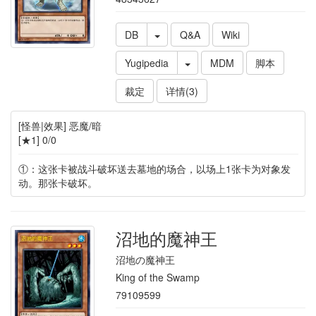
DB
Q&A
Wiki
Yugipedia
MDM
脚本
裁定
详情(3)
[怪兽|效果] 恶魔/暗
[★1] 0/0
①：这张卡被战斗破坏送去墓地的场合，以场上1张卡为对象发
动。那张卡破坏。
沼地的魔神王
沼地の魔神王
King of the Swamp
79109599