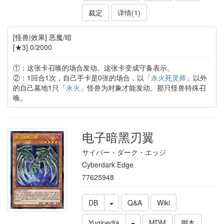
裁定
详情(1)
[怪兽|效果] 恶魔/暗
[★3] 0/2000
①：这张卡召唤的场合发动。这张卡变成守备表示。
②：1回合1次，自己手卡是0张的场合，以「
永火死灵师
」以外
的自己墓地1只「
永火
」怪兽为对象才能发动。那只怪兽特殊召
唤。
电子暗黑刃翼
サイバー・ダーク・エッジ
Cyberdark Edge
77625948
DB
Q&A
Wiki
Yugipedia
MDM
脚本