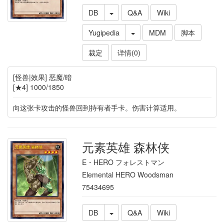
DB
Q&A
Wiki
Yugipedia
MDM
脚本
裁定
详情(0)
[怪兽|效果] 恶魔/暗
[★4] 1000/1850
向这张卡攻击的怪兽回到持有者手卡。伤害计算适用。
元素英雄 森林侠
E・HERO フォレストマン
Elemental HERO Woodsman
75434695
DB
Q&A
Wiki