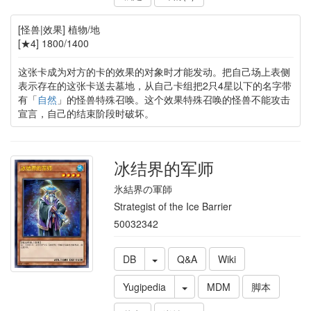
[怪兽|效果] 植物/地
[★4] 1800/1400
这张卡成为对方的卡的效果的对象时才能发动。把自己场上表侧
表示存在的这张卡送去墓地，从自己卡组把2只4星以下的名字带
有「
自然
」的怪兽特殊召唤。这个效果特殊召唤的怪兽不能攻击
宣言，自己的结束阶段时破坏。
冰结界的军师
氷結界の軍師
Strategist of the Ice Barrier
50032342
DB
Q&A
Wiki
Yugipedia
MDM
脚本