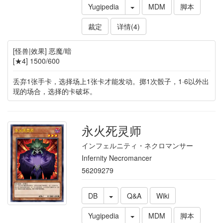
Yugipedia
MDM
脚本
裁定
详情(4)
[怪兽|效果] 恶魔/暗
[★4] 1500/600
丢弃1张手卡，选择场上1张卡才能发动。掷1次骰子，1·6以外出
现的场合，选择的卡破坏。
永火死灵师
インフェルニティ・ネクロマンサー
Infernity Necromancer
56209279
DB
Q&A
Wiki
Yugipedia
MDM
脚本