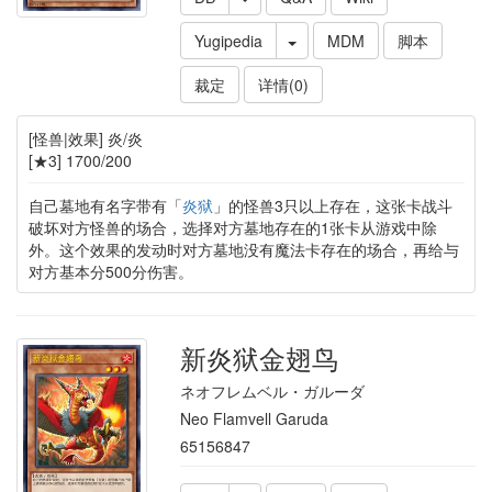
Yugipedia
MDM
脚本
裁定
详情(0)
[怪兽|效果] 炎/炎
[★3] 1700/200
自己墓地有名字带有「
炎狱
」的怪兽3只以上存在，这张卡战斗
破坏对方怪兽的场合，选择对方墓地存在的1张卡从游戏中除
外。这个效果的发动时对方墓地没有魔法卡存在的场合，再给与
对方基本分500分伤害。
新炎狱金翅鸟
ネオフレムベル・ガルーダ
Neo Flamvell Garuda
65156847