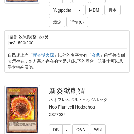
Yugipedia
MDM
脚本
裁定
详情(0)
[怪兽|效果|调整] 炎/炎
[★2] 500/200
自己场上有「
新炎狱火源
」以外的名字带有「
炎狱
」的怪兽表侧
表示存在，对方墓地存在的卡是3张以下的场合，这张卡可以从
手卡特殊召唤。
新炎狱刺猬
ネオフレムベル・ヘッジホッグ
Neo Flamvell Hedgehog
2377034
DB
Q&A
Wiki