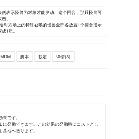
表侧表示怪兽为对象才能发动。这个回合，那只怪兽可
攻击。
给对方场上的特殊召唤的怪兽全部各放置1个捕食指示
变成1星。
MDM
脚本
裁定
详情(3)
効果です。
１に発動できます。この効果の発動時にコストとし
を墓地へ送ります。