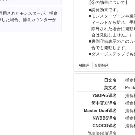
【②の効果について】
誘発効果です。
適用されたモンスターが、捕食
モンスターゾーンや魔
撃した場合、捕食カウンターが
ィールドから離れ、手
除外された場合に発動
合は発動しません。）
裏側守備表示のこのカ
合でも発動します。
ダメージステップでも
AI翻译
百度翻译
日文名
捕食
英文名
Pred
YGOPro译名
捕食
简中官方译名
捕食
Master Duel译名
捕食
NWBBS译名
捕食
CNOCG译名
捕食
Yugipedia译名