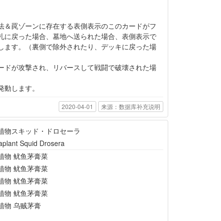
法＆罠ゾーンに存在する表側表示のこのカードがフ
札に戻った場合、墓地へ送られた場合、表側表示で
します。（裏側で除外されたり、デッキに戻った場
ードが攻撃され、リバースして戦闘で破壊された場
発動します。
2020-04-01
来源：数据库补充说明
植物スキッド・ドロセーラ
aplant Squid Drosera
植物 鱿鱼茅膏菜
植物 鱿鱼茅膏菜
植物 鱿鱼茅膏菜
植物 鱿鱼茅膏菜
植物 乌贼茅膏