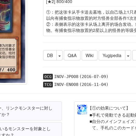
[★2] 800/400
①：把这张卡从手卡送去墓地，以自己场上1只
以向有捕食指示物放置的对方怪兽全部各作1次
②：表侧表示的这张卡从场上离开的场合发动。
物。有捕食指示物放置的2星以上的怪兽的等级
DB
Q&A
Wiki
Yugipedia
INOV-JP008
(2016-07-09)
OCG
INOV-EN008
(2016-11-04)
TCG
ー、リンクモンスターに対し
【①の効果について】
すか？
手札で発動できる起動
自分のメインフェイズ
て、手札のこのカード
ているモンスターを対象とし
ますか？