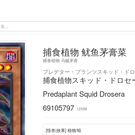
捕食植物 鱿鱼茅膏菜
捕食植物 乌贼茅膏
プレデター・プランツスキッド・ドロ
捕食植物スキッド・ドロセ
Predaplant Squid Drosera
69105797
12598
[怪兽|效果] 植物/暗