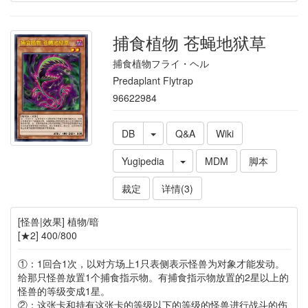
捕食植物 苍蝇地狱草
捕食植物フライ・ヘル
Predaplant Flytrap
96622984
DB
Q&A
Wiki
Yugipedia
MDM
脚本
裁定
详情(3)
[怪兽|效果] 植物/暗
[★2] 400/800
①：1回合1次，以对方场上1只表侧表示怪兽为对象才能发动。
给那只怪兽放置1个捕食指示物。有捕食指示物放置的2星以上的
怪兽的等级变成1星。
②：这张卡和持有这张卡的等级以下的等级的怪兽进行战斗的伤