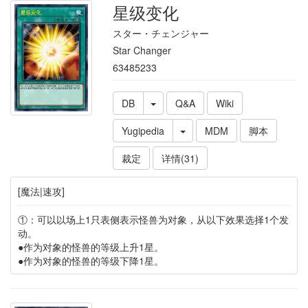
星级变化
スター・チェンジャー
Star Changer
63485233
DB
Q&A
Wiki
Yugipedia
MDM
脚本
裁定
详情(31)
[魔法|速攻]
①：可以以场上1只表侧表示怪兽为对象，从以下效果选择1个发
动。
●作为对象的怪兽的等级上升1星。
●作为对象的怪兽的等级下降1星。