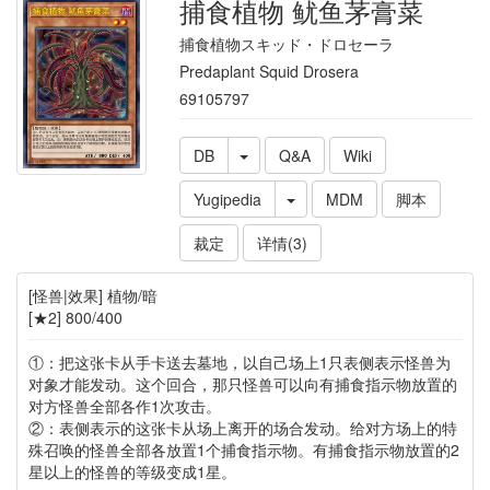
捕食植物 鱿鱼茅膏菜
捕食植物スキッド・ドロセーラ
Predaplant Squid Drosera
69105797
DB
Q&A
Wiki
Yugipedia
MDM
脚本
裁定
详情(3)
[怪兽|效果] 植物/暗
[★2] 800/400
①：把这张卡从手卡送去墓地，以自己场上1只表侧表示怪兽为
对象才能发动。这个回合，那只怪兽可以向有捕食指示物放置的
对方怪兽全部各作1次攻击。
②：表侧表示的这张卡从场上离开的场合发动。给对方场上的特
殊召唤的怪兽全部各放置1个捕食指示物。有捕食指示物放置的2
星以上的怪兽的等级变成1星。