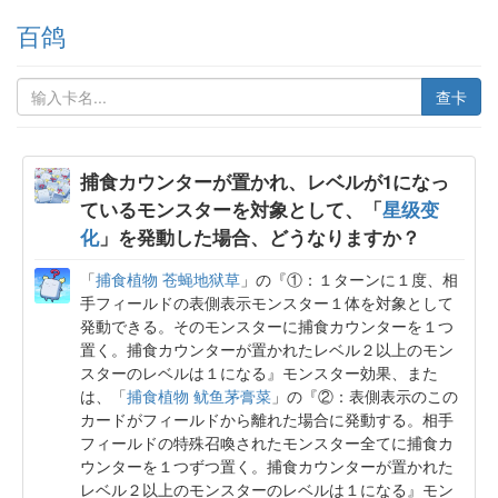
百鸽
查卡
捕食カウンターが置かれ、レベルが1になっ
ているモンスターを対象として、「
星级变
化
」を発動した場合、どうなりますか？
「
捕食植物 苍蝇地狱草
」の『①：１ターンに１度、相
手フィールドの表側表示モンスター１体を対象として
発動できる。そのモンスターに捕食カウンターを１つ
置く。捕食カウンターが置かれたレベル２以上のモン
スターのレベルは１になる』モンスター効果、また
は、「
捕食植物 鱿鱼茅膏菜
」の『②：表側表示のこの
カードがフィールドから離れた場合に発動する。相手
フィールドの特殊召喚されたモンスター全てに捕食カ
ウンターを１つずつ置く。捕食カウンターが置かれた
レベル２以上のモンスターのレベルは１になる』モン