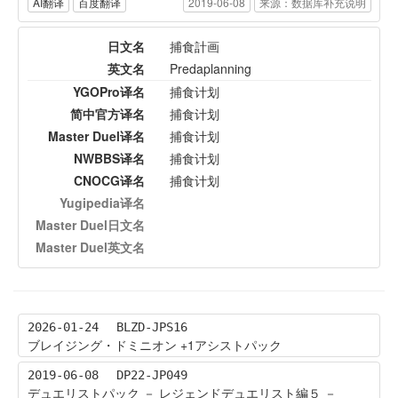
AI翻译
百度翻译
2019-06-08
来源：数据库补充说明
日文名
捕食計画
英文名
Predaplanning
YGOPro译名
捕食计划
简中官方译名
捕食计划
Master Duel译名
捕食计划
NWBBS译名
捕食计划
CNOCG译名
捕食计划
Yugipedia译名
Master Duel日文名
Master Duel英文名
2026-01-24
BLZD-JPS16
ブレイジング・ドミニオン +1アシストパック
2019-06-08
DP22-JP049
デュエリストパック － レジェンドデュエリスト編５ －