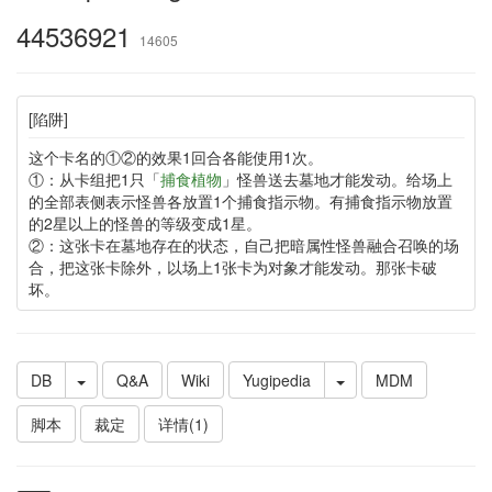
44536921
14605
[陷阱]
这个卡名的①②的效果1回合各能使用1次。
①：从卡组把1只「
捕食植物
」怪兽送去墓地才能发动。给场上
的全部表侧表示怪兽各放置1个捕食指示物。有捕食指示物放置
的2星以上的怪兽的等级变成1星。
②：这张卡在墓地存在的状态，自己把暗属性怪兽融合召唤的场
合，把这张卡除外，以场上1张卡为对象才能发动。那张卡破
坏。
DB
Q&A
Wiki
Yugipedia
MDM
脚本
裁定
详情(1)