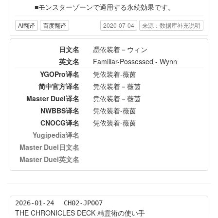
モンスターゾーンで適用する永続効果です。
AI翻译
百度翻译
2020-07-04
来源：数据库补充说明
日文名
憑依装着－ウィン
英文名
Familiar-Possessed - Wynn
YGOPro译名
凭依装着-薇茵
简中官方译名
凭依装着－薇茵
Master Duel译名
凭依装着－薇茵
NWBBS译名
凭依装着-薇茵
CNOCG译名
凭依装着-薇茵
Yugipedia译名
Master Duel日文名
Master Duel英文名
2026-01-24
CH02-JP007
THE CHRONICLES DECK 精霊術の使い手