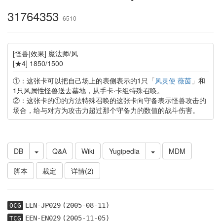
31764353
6510
[怪兽|效果] 魔法师/风
[★4] 1850/1500
①：这张卡可以把自己场上的表侧表示的1只「
风灵使 薇茵
」和
1只风属性怪兽送去墓地，从手卡·卡组特殊召唤。
②：这张卡的①的方法特殊召唤的这张卡向守备表示怪兽攻击的
场合，给与对方为攻击力超过那个守备力的数值的战斗伤害。
DB
Q&A
Wiki
Yugipedia
MDM
脚本
裁定
详情(2)
EEN-JP029
(2005-08-11)
OCG
EEN-EN029
(2005-11-05)
TCG