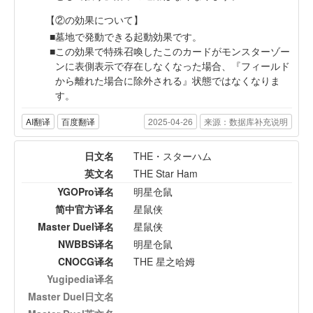
【②の効果について】
墓地で発動できる起動効果です。
この効果で特殊召喚したこのカードがモンスターゾー
ンに表側表示で存在しなくなった場合、『フィールド
から離れた場合に除外される』状態ではなくなりま
す。
AI翻译
百度翻译
2025-04-26
来源：数据库补充说明
日文名
THE・スターハム
英文名
THE Star Ham
YGOPro译名
明星仓鼠
简中官方译名
星鼠侠
Master Duel译名
星鼠侠
NWBBS译名
明星仓鼠
CNOCG译名
THE 星之哈姆
Yugipedia译名
Master Duel日文名