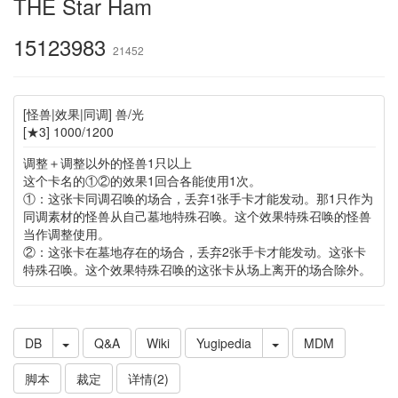
THE Star Ham
15123983
21452
[怪兽|效果|同调] 兽/光
[★3] 1000/1200
调整＋调整以外的怪兽1只以上
这个卡名的①②的效果1回合各能使用1次。
①：这张卡同调召唤的场合，丢弃1张手卡才能发动。那1只作为
同调素材的怪兽从自己墓地特殊召唤。这个效果特殊召唤的怪兽
当作调整使用。
②：这张卡在墓地存在的场合，丢弃2张手卡才能发动。这张卡
特殊召唤。这个效果特殊召唤的这张卡从场上离开的场合除外。
DB
Q&A
Wiki
Yugipedia
MDM
脚本
裁定
详情(2)