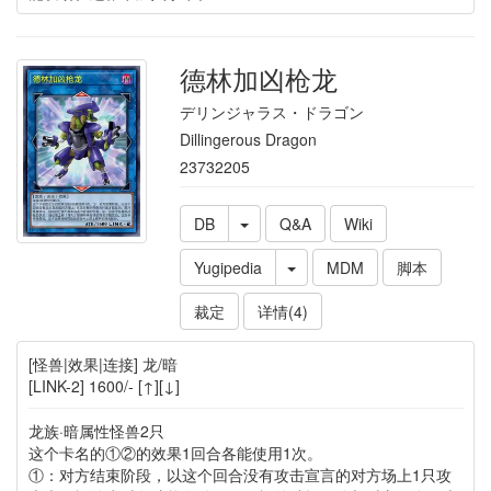
德林加凶枪龙
デリンジャラス・ドラゴン
Dillingerous Dragon
23732205
DB
Q&A
Wiki
Yugipedia
MDM
脚本
裁定
详情(4)
[怪兽|效果|连接] 龙/暗
[LINK-2] 1600/- [↑][↓]
龙族·暗属性怪兽2只
这个卡名的①②的效果1回合各能使用1次。
①：对方结束阶段，以这个回合没有攻击宣言的对方场上1只攻