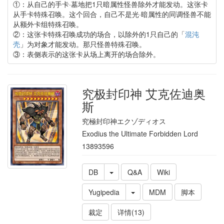
①：从自己的手卡·墓地把1只暗属性怪兽除外才能发动。这张卡
从手卡特殊召唤。这个回合，自己不是光·暗属性的同调怪兽不能
从额外卡组特殊召唤。
②：这张卡特殊召唤成功的场合，以除外的1只自己的「
混沌
壳
」为对象才能发动。那只怪兽特殊召唤。
③：表侧表示的这张卡从场上离开的场合除外。
究极封印神 艾克佐迪奥
斯
究極封印神エクゾディオス
Exodius the Ultimate Forbidden Lord
13893596
DB
Q&A
Wiki
Yugipedia
MDM
脚本
裁定
详情(13)