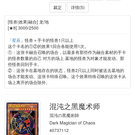
裁定
详情(5)
[怪兽|效果|融合] 龙/地
[★8] 3000/2500
「
星辰
」怪兽＋手卡的怪兽1只以上
这个卡名的①②的效果1回合各能使用1次。
①：这张卡融合召唤的场合，以最多有那些作为融合素材的手卡
的怪兽数量的自己·对方的场上·墓地的怪兽为对象才能发动。那
些怪兽回到手卡。
②：这张卡在墓地存在的状态，怪兽2只以上同时被送去墓地的
场合才能发动。这张卡特殊召唤。这个效果特殊召唤的这张卡从
场上离开的场合除外。
混沌之黑魔术师
混沌の黒魔術師
Dark Magician of Chaos
40737112