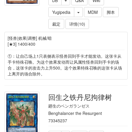
DB
Q&A
Wiki
Yugipedia
MDM
脚本
裁定
详情(10)
[怪兽|效果|调整] 机械/暗
[★3] 1400/400
①：让自己场上1只表侧表示怪兽回到手卡才能发动。这张卡从
手卡特殊召唤。为这个效果发动而让风属性怪兽回到手卡的场
合，这张卡的攻击力上升500。这个效果特殊召唤的这张卡从场
上离开的场合除外。
回生之铁丹尼拘律树
廻生のベンガランゼス
Benghalancer the Resurgent
73345237