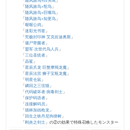
「
随风旅鸟×鸵鸟
」
「
随风旅鸟×巨嘴鸟
」
「
随风旅鸟×知更鸟
」
「
喔喔公鸡
」
「
迷彩光书签
」
「
究极封印神 艾克佐迪奥斯
」
「
僵尸带菌者
」
「
盟军·次世代鸟人兵
」
「
三位圣统者
」
「
晶鲨
」
「
星辰爪龙 巨蟹摩羯龙魔
」
「
星辰法宫 狮子宝瓶龙魔
」
「
明星仓鼠
」
「
磷回之三弦猫
」
「
代码破坏者·病毒剑士
」
「
保护码语者
」
「
连接解码员
」
「
德林加凶枪龙
」
「
回生之铁丹尼拘律树
」
「
刚炎之剑士
」の②の効果で特殊召喚したモンスター