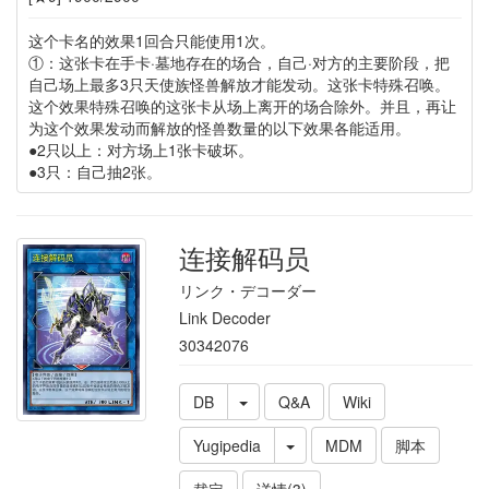
这个卡名的效果1回合只能使用1次。
①：这张卡在手卡·墓地存在的场合，自己·对方的主要阶段，把
自己场上最多3只天使族怪兽解放才能发动。这张卡特殊召唤。
这个效果特殊召唤的这张卡从场上离开的场合除外。并且，再让
为这个效果发动而解放的怪兽数量的以下效果各能适用。
●2只以上：对方场上1张卡破坏。
●3只：自己抽2张。
连接解码员
リンク・デコーダー
Link Decoder
30342076
DB
Q&A
Wiki
Yugipedia
MDM
脚本
裁定
详情(3)