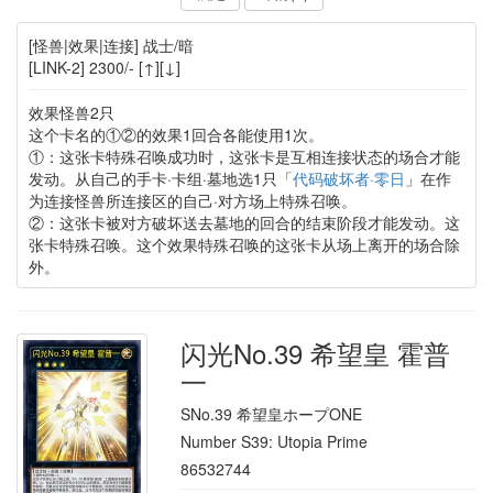
[怪兽|效果|连接] 战士/暗
[LINK-2] 2300/- [↑][↓]
效果怪兽2只
这个卡名的①②的效果1回合各能使用1次。
①：这张卡特殊召唤成功时，这张卡是互相连接状态的场合才能
发动。从自己的手卡·卡组·墓地选1只「
代码破坏者·零日
」在作
为连接怪兽所连接区的自己·对方场上特殊召唤。
②：这张卡被对方破坏送去墓地的回合的结束阶段才能发动。这
张卡特殊召唤。这个效果特殊召唤的这张卡从场上离开的场合除
外。
闪光No.39 希望皇 霍普
一
SNo.39 希望皇ホープONE
Number S39: Utopia Prime
86532744