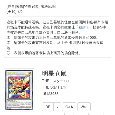
[怪兽|效果|特殊召唤] 魔法师/暗
[★10] ?/0
这张卡不能通常召唤。让自己墓地的怪兽全部回到卡组·额外卡组
的场合才能特殊召唤。这张卡的②的效果让「
被封印
」怪兽5种
类被送去自己墓地全部齐集时，自己决斗胜利。
①：这张卡的攻击力上升自己墓地的通常怪兽数量×1000。
②：这张卡的攻击宣言时发动。从手卡·卡组把1只怪兽送去墓
地。
③：表侧表示的这张卡从场上离开的场合除外。
明星仓鼠
THE・スターハム
THE Star Ham
15123983
DB
Q&A
Wiki