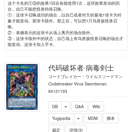
这个卡名的①③的效果1回合各能使用1次，这些效果发动的回
合，自己不能把怪兽特殊召唤。
①：这张卡召唤成功的场合，以自己或者对方的墓地1张卡为对
象才能发动。那张卡除外。那之后，可以把1只鸟兽族怪兽召
唤。
②：表侧表示的这张卡从场上离开的场合除外。
③：这张卡除外中的状态，自己场上有鸟兽族怪兽召唤的场合才
能发动。这张卡加入手卡。
代码破坏者·病毒剑士
コードブレイカー・ウイルスソードマン
Codebreaker Virus Swordsman
84121193
DB
Q&A
Wiki
Yugipedia
MDM
脚本
裁定
详情(3)