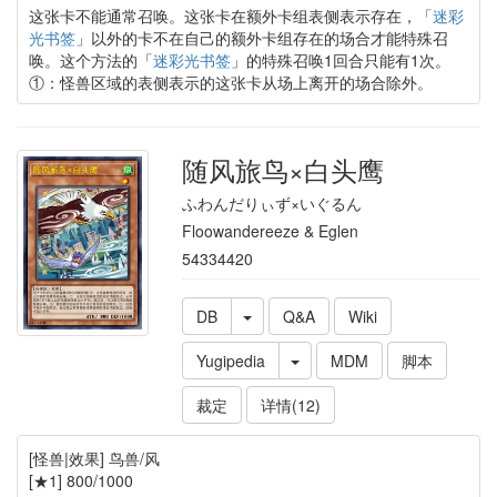
这张卡不能通常召唤。这张卡在额外卡组表侧表示存在，「
迷彩
光书签
」以外的卡不在自己的额外卡组存在的场合才能特殊召
唤。这个方法的「
迷彩光书签
」的特殊召唤1回合只能有1次。
①：怪兽区域的表侧表示的这张卡从场上离开的场合除外。
随风旅鸟×白头鹰
ふわんだりぃず×いぐるん
Floowandereeze & Eglen
54334420
DB
Q&A
Wiki
Yugipedia
MDM
脚本
裁定
详情(12)
[怪兽|效果] 鸟兽/风
[★1] 800/1000