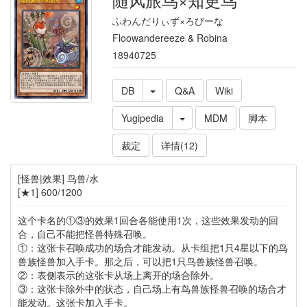
ふわんだりぃず×ろびーな
Floowandereeze & Robina
18940725
DB
Q&A
Wiki
Yugipedia
MDM
脚本
裁定
详情(12)
[怪兽|效果] 鸟兽/水
[★1] 600/1200
这个卡名的①③的效果1回合各能使用1次，这些效果发动的回
合，自己不能把怪兽特殊召唤。
①：这张卡召唤成功的场合才能发动。从卡组把1只4星以下的鸟
兽族怪兽加入手卡。那之后，可以把1只鸟兽族怪兽召唤。
②：表侧表示的这张卡从场上离开的场合除外。
③：这张卡除外中的状态，自己场上有鸟兽族怪兽召唤的场合才
能发动。这张卡加入手卡。