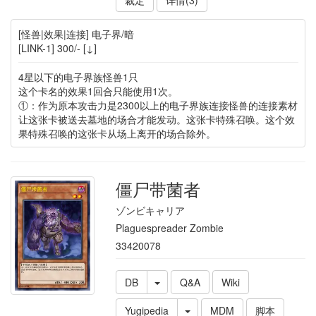
[怪兽|效果|连接] 电子界/暗
[LINK-1] 300/- [↓]
4星以下的电子界族怪兽1只
这个卡名的效果1回合只能使用1次。
①：作为原本攻击力是2300以上的电子界族连接怪兽的连接素材
让这张卡被送去墓地的场合才能发动。这张卡特殊召唤。这个效
果特殊召唤的这张卡从场上离开的场合除外。
僵尸带菌者
ゾンビキャリア
Plaguespreader Zombie
33420078
DB
Q&A
Wiki
Yugipedia
MDM
脚本