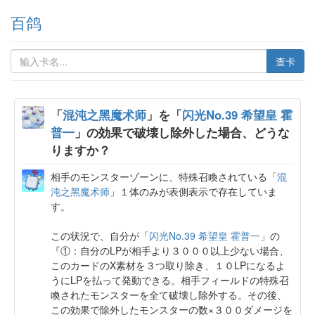
百鸽
查卡
「
混沌之黑魔术师
」を「
闪光No.39 希望皇 霍
普一
」の効果で破壊し除外した場合、どうな
りますか？
相手のモンスターゾーンに、特殊召喚されている「
混
沌之黑魔术师
」１体のみが表側表示で存在していま
す。
この状況で、自分が「
闪光No.39 希望皇 霍普一
」の
『①：自分のLPが相手より３０００以上少ない場合、
このカードのX素材を３つ取り除き、１０LPになるよ
うにLPを払って発動できる。相手フィールドの特殊召
喚されたモンスターを全て破壊し除外する。その後、
この効果で除外したモンスターの数×３００ダメージを