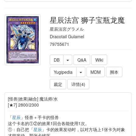
星辰法宫 狮子宝瓶龙魔
星辰法宮グラメル
Dracotail Gulamel
79755671
DB
Q&A
Wiki
Yugipedia
MDM
脚本
裁定
详情(4)
[怪兽|效果|融合] 魔法师/水
[★7] 2800/2300
「
星辰
」怪兽＋手卡的怪兽
这个卡名的①②的效果1回合各能使用1次。
①：自己把「
星辰
」卡的效果发动时，以对方场上1张卡为对象
才能发动。那张卡破坏。