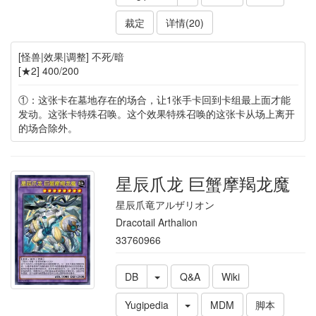
裁定
详情(20)
[怪兽|效果|调整] 不死/暗
[★2] 400/200
①：这张卡在墓地存在的场合，让1张手卡回到卡组最上面才能
发动。这张卡特殊召唤。这个效果特殊召唤的这张卡从场上离开
的场合除外。
星辰爪龙 巨蟹摩羯龙魔
星辰爪竜アルザリオン
Dracotail Arthalion
33760966
DB
Q&A
Wiki
Yugipedia
MDM
脚本