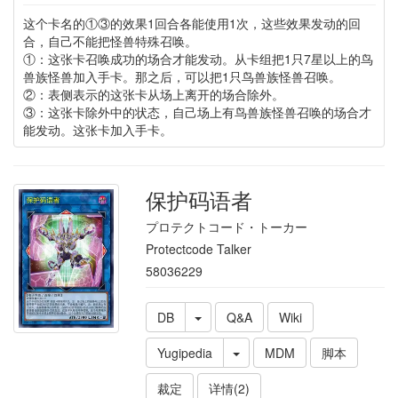
这个卡名的①③的效果1回合各能使用1次，这些效果发动的回
合，自己不能把怪兽特殊召唤。
①：这张卡召唤成功的场合才能发动。从卡组把1只7星以上的鸟
兽族怪兽加入手卡。那之后，可以把1只鸟兽族怪兽召唤。
②：表侧表示的这张卡从场上离开的场合除外。
③：这张卡除外中的状态，自己场上有鸟兽族怪兽召唤的场合才
能发动。这张卡加入手卡。
保护码语者
プロテクトコード・トーカー
Protectcode Talker
58036229
DB
Q&A
Wiki
Yugipedia
MDM
脚本
裁定
详情(2)