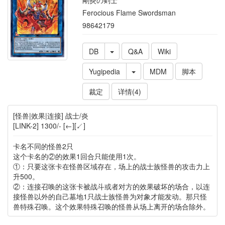
剛炎の剣士
Ferocious Flame Swordsman
98642179
DB
Q&A
Wiki
Yugipedia
MDM
脚本
裁定
详情(4)
[怪兽|效果|连接] 战士/炎
[LINK-2] 1300/- [←][↙]
卡名不同的怪兽2只
这个卡名的②的效果1回合只能使用1次。
①：只要这张卡在怪兽区域存在，场上的战士族怪兽的攻击力上
升500。
②：连接召唤的这张卡被战斗或者对方的效果破坏的场合，以连
接怪兽以外的自己墓地1只战士族怪兽为对象才能发动。那只怪
兽特殊召唤。这个效果特殊召唤的怪兽从场上离开的场合除外。