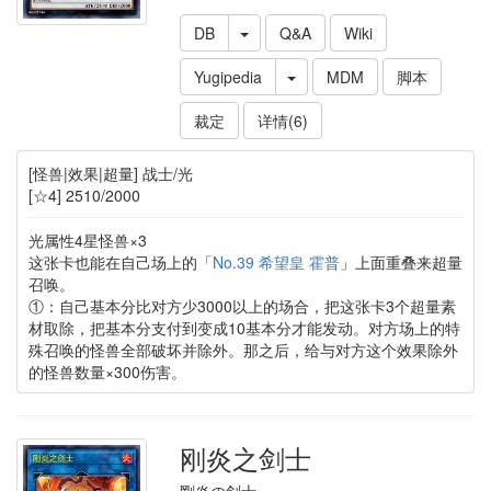
DB
Q&A
Wiki
Yugipedia
MDM
脚本
裁定
详情(6)
[怪兽|效果|超量] 战士/光
[☆4] 2510/2000
光属性4星怪兽×3
这张卡也能在自己场上的「
No.39 希望皇 霍普
」上面重叠来超量
召唤。
①：自己基本分比对方少3000以上的场合，把这张卡3个超量素
材取除，把基本分支付到变成10基本分才能发动。对方场上的特
殊召唤的怪兽全部破坏并除外。那之后，给与对方这个效果除外
的怪兽数量×300伤害。
刚炎之剑士