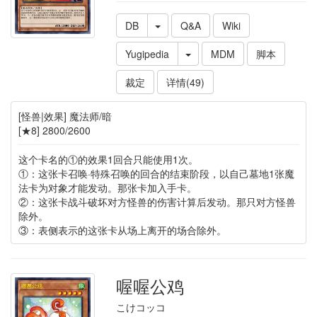
DB
Q&A
Wiki
Yugipedia
MDM
脚本
裁定
详情(49)
[怪兽|效果] 魔法师/暗
[★8] 2800/2600
这个卡名的①的效果1回合只能使用1次。
①：这张卡召唤·特殊召唤的回合的结束阶段，以自己墓地1张魔
法卡为对象才能发动。那张卡加入手卡。
②：这张卡战斗破坏对方怪兽的伤害计算后发动。那只对方怪兽
除外。
③：表侧表示的这张卡从场上离开的场合除外。
喔喔公鸡
こけコッコ