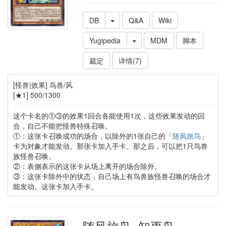
DB
Q&A
Wiki
Yugipedia
MDM
脚本
裁定
详情(7)
[怪兽|效果] 鸟兽/风
[★1] 500/1300
这个卡名的①③的效果1回合各能使用1次，这些效果发动的回
合，自己不能把怪兽特殊召唤。
①：这张卡召唤成功的场合，以除外的1张自己的「
随风旅鸟
」
卡为对象才能发动。那张卡加入手卡。那之后，可以把1只鸟兽
族怪兽召唤。
②：表侧表示的这张卡从场上离开的场合除外。
③：这张卡除外中的状态，自己场上有鸟兽族怪兽召唤的场合才
能发动。这张卡加入手卡。
随风旅鸟×知更鸟