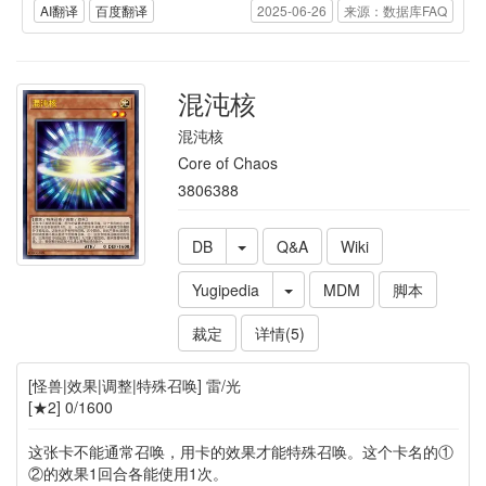
AI翻译
百度翻译
2025-06-26
来源：数据库FAQ
混沌核
混沌核
Core of Chaos
3806388
DB
Q&A
Wiki
Yugipedia
MDM
脚本
裁定
详情(5)
[怪兽|效果|调整|特殊召唤] 雷/光
[★2] 0/1600
这张卡不能通常召唤，用卡的效果才能特殊召唤。这个卡名的①
②的效果1回合各能使用1次。