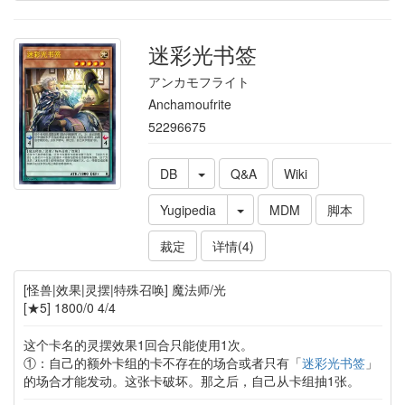
迷彩光书签
アンカモフライト
Anchamoufrite
52296675
DB
Q&A
Wiki
Yugipedia
MDM
脚本
裁定
详情(4)
[怪兽|效果|灵摆|特殊召唤] 魔法师/光
[★5] 1800/0 4/4
这个卡名的灵摆效果1回合只能使用1次。
①：自己的额外卡组的卡不存在的场合或者只有「
迷彩光书签
」
的场合才能发动。这张卡破坏。那之后，自己从卡组抽1张。