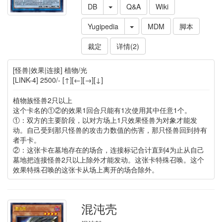
DB
Q&A
Wiki
Yugipedia
MDM
脚本
裁定
详情(2)
[怪兽|效果|连接] 植物/光
[LINK-4] 2500/- [↑][←][→][↓]
植物族怪兽2只以上
这个卡名的①②的效果1回合只能有1次使用其中任意1个。
①：双方的主要阶段，以对方场上1只效果怪兽为对象才能发
动。自己受到那只怪兽的攻击力数值的伤害，那只怪兽回到持有
者手卡。
②：这张卡在墓地存在的场合，连接标记合计直到4为止从自己
墓地把连接怪兽2只以上除外才能发动。这张卡特殊召唤。这个
效果特殊召唤的这张卡从场上离开的场合除外。
混沌壳