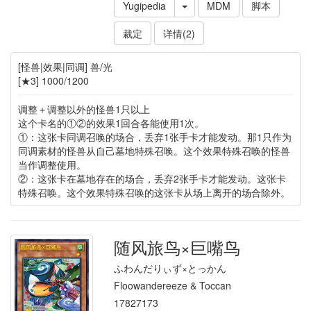
Yugipedia
MDM
脚本
裁定
详情(2)
[怪兽|效果|同调] 兽/光
[★3] 1000/1200
调整＋调整以外的怪兽1只以上
这个卡名的①②的效果1回合各能使用1次。
①：这张卡同调召唤的场合，丢弃1张手卡才能发动。那1只作为
同调素材的怪兽从自己墓地特殊召唤。这个效果特殊召唤的怪兽
当作调整使用。
②：这张卡在墓地存在的场合，丢弃2张手卡才能发动。这张卡
特殊召唤。这个效果特殊召唤的这张卡从场上离开的场合除外。
随风旅鸟×巨嘴鸟
ふわんだりぃず×とっかん
Floowandereeze & Toccan
17827173