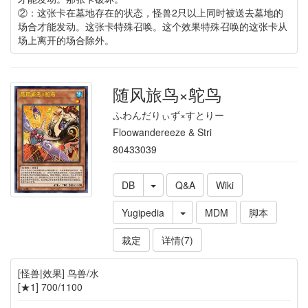
②：这张卡在墓地存在的状态，怪兽2只以上同时被送去墓地的
场合才能发动。这张卡特殊召唤。这个效果特殊召唤的这张卡从
场上离开的场合除外。
随风旅鸟×鸵鸟
ふわんだりぃず×すとりー
Floowandereeze & Stri
80433039
DB
Q&A
Wiki
Yugipedia
MDM
脚本
裁定
详情(7)
[怪兽|效果] 鸟兽/水
[★1] 700/1100