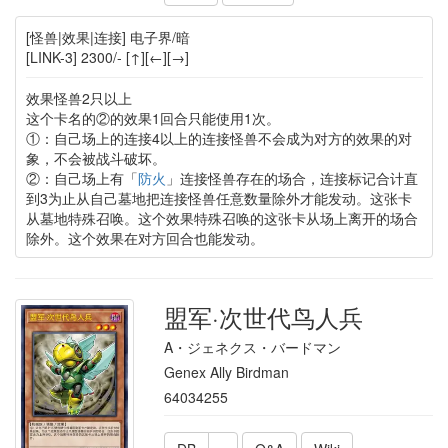
[怪兽|效果|连接] 电子界/暗
[LINK-3] 2300/- [↑][←][→]
效果怪兽2只以上
这个卡名的②的效果1回合只能使用1次。
①：自己场上的连接4以上的连接怪兽不会成为对方的效果的对
象，不会被战斗破坏。
②：自己场上有「
防火
」连接怪兽存在的场合，连接标记合计直
到3为止从自己墓地把连接怪兽任意数量除外才能发动。这张卡
从墓地特殊召唤。这个效果特殊召唤的这张卡从场上离开的场合
除外。这个效果在对方回合也能发动。
盟军·次世代鸟人兵
A・ジェネクス・バードマン
Genex Ally Birdman
64034255