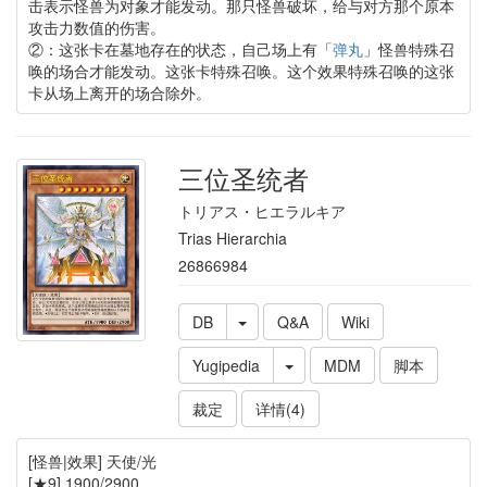
击表示怪兽为对象才能发动。那只怪兽破坏，给与对方那个原本
攻击力数值的伤害。
②：这张卡在墓地存在的状态，自己场上有「
弹丸
」怪兽特殊召
唤的场合才能发动。这张卡特殊召唤。这个效果特殊召唤的这张
卡从场上离开的场合除外。
三位圣统者
トリアス・ヒエラルキア
Trias Hierarchia
26866984
DB
Q&A
Wiki
Yugipedia
MDM
脚本
裁定
详情(4)
[怪兽|效果] 天使/光
[★9] 1900/2900