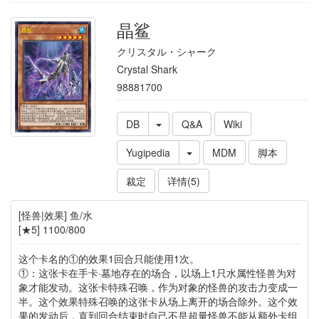
晶鲨
クリスタル・シャーク
Crystal Shark
98881700
DB
Q&A
Wiki
Yugipedia
MDM
脚本
裁定
详情(5)
[怪兽|效果] 鱼/水
[★5] 1100/800
这个卡名的①的效果1回合只能使用1次。
①：这张卡在手卡·墓地存在的场合，以场上1只水属性怪兽为对
象才能发动。这张卡特殊召唤，作为对象的怪兽的攻击力变成一
半。这个效果特殊召唤的这张卡从场上离开的场合除外。这个效
果的发动后，直到回合结束时自己不是超量怪兽不能从额外卡组