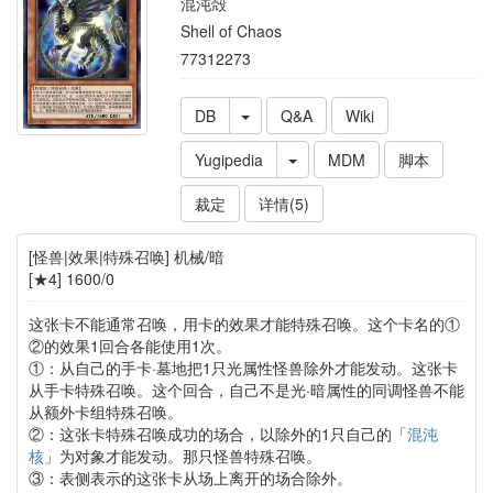
混沌殻
Shell of Chaos
77312273
DB
Q&A
Wiki
Yugipedia
MDM
脚本
裁定
详情(5)
[怪兽|效果|特殊召唤] 机械/暗
[★4] 1600/0
这张卡不能通常召唤，用卡的效果才能特殊召唤。这个卡名的①
②的效果1回合各能使用1次。
①：从自己的手卡·墓地把1只光属性怪兽除外才能发动。这张卡
从手卡特殊召唤。这个回合，自己不是光·暗属性的同调怪兽不能
从额外卡组特殊召唤。
②：这张卡特殊召唤成功的场合，以除外的1只自己的「
混沌
核
」为对象才能发动。那只怪兽特殊召唤。
③：表侧表示的这张卡从场上离开的场合除外。