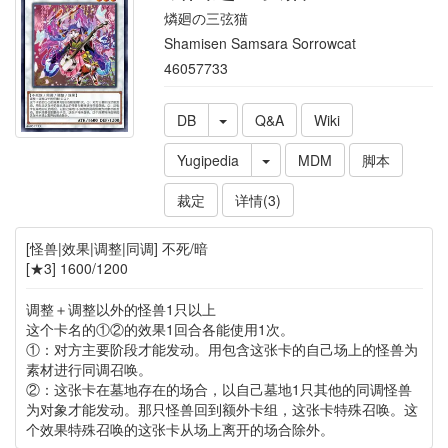
燐廻の三弦猫
Shamisen Samsara Sorrowcat
46057733
DB
Q&A
Wiki
Yugipedia
MDM
脚本
裁定
详情(3)
[怪兽|效果|调整|同调] 不死/暗
[★3] 1600/1200
调整＋调整以外的怪兽1只以上
这个卡名的①②的效果1回合各能使用1次。
①：对方主要阶段才能发动。用包含这张卡的自己场上的怪兽为
素材进行同调召唤。
②：这张卡在墓地存在的场合，以自己墓地1只其他的同调怪兽
为对象才能发动。那只怪兽回到额外卡组，这张卡特殊召唤。这
个效果特殊召唤的这张卡从场上离开的场合除外。