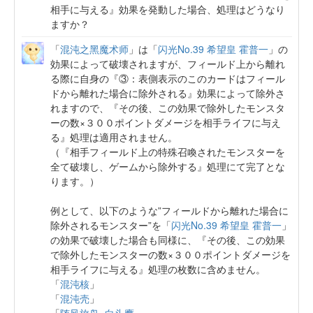
相手に与える』効果を発動した場合、処理はどうなり
ますか？
「
混沌之黑魔术师
」は「
闪光No.39 希望皇 霍普一
」の
効果によって破壊されますが、フィールド上から離れ
る際に自身の『③：表側表示のこのカードはフィール
ドから離れた場合に除外される』効果によって除外さ
れますので、『その後、この効果で除外したモンスタ
ーの数×３００ポイントダメージを相手ライフに与え
る』処理は適用されません。
（『相手フィールド上の特殊召喚されたモンスターを
全て破壊し、ゲームから除外する』処理にて完了とな
ります。）
例として、以下のような”フィールドから離れた場合に
除外されるモンスター”を「
闪光No.39 希望皇 霍普一
」
の効果で破壊した場合も同様に、『その後、この効果
で除外したモンスターの数×３００ポイントダメージを
相手ライフに与える』処理の枚数に含めません。
「
混沌核
」
「
混沌壳
」
「
随风旅鸟×白头鹰
」