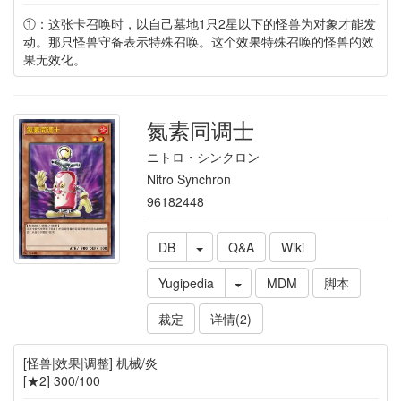
①：这张卡召唤时，以自己墓地1只2星以下的怪兽为对象才能发
动。那只怪兽守备表示特殊召唤。这个效果特殊召唤的怪兽的效
果无效化。
氮素同调士
ニトロ・シンクロン
Nitro Synchron
96182448
DB
Q&A
Wiki
Yugipedia
MDM
脚本
裁定
详情(2)
[怪兽|效果|调整] 机械/炎
[★2] 300/100