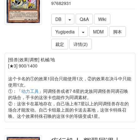
97682931
DB
Q&A
Wiki
Yugipedia
MDM
脚本
裁定
详情(2)
[怪兽|效果|调整] 机械/地
[★3] 900/1400
这个卡名的①的效果1回合只能使用1次，②的效果在决斗中只能
使用1次。
①：「
动力工具
」同调怪兽或者7·8星的龙族同调怪兽同调召唤
的场合，手卡的这张卡也能作为同调素材。
②：这张卡在墓地存在，自己场上有7星以上的同调怪兽存在的
场合才能发动。自己卡组最上面的卡送去墓地，这张卡特殊召
唤。这个效果特殊召唤的这张卡的等级变成1星。