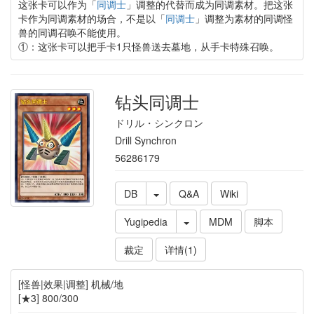
这张卡可以作为「
同调士
」调整的代替而成为同调素材。把这张
卡作为同调素材的场合，不是以「
同调士
」调整为素材的同调怪
兽的同调召唤不能使用。
①：这张卡可以把手卡1只怪兽送去墓地，从手卡特殊召唤。
钻头同调士
ドリル・シンクロン
Drill Synchron
56286179
DB
Q&A
Wiki
Yugipedia
MDM
脚本
裁定
详情(1)
[怪兽|效果|调整] 机械/地
[★3] 800/300