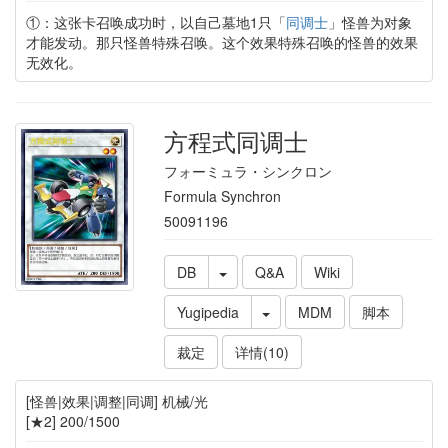
①：这张卡召唤成功时，以自己墓地1只「
同调士
」怪兽为对象
才能发动。那只怪兽特殊召唤。这个效果特殊召唤的怪兽的效果
无效化。
方程式同调士
フォーミュラ・シンクロン
Formula Synchron
50091196
DB
Q&A
Wiki
Yugipedia
MDM
脚本
裁定
详情(10)
[怪兽|效果|调整|同调] 机械/光
[★2] 200/1500