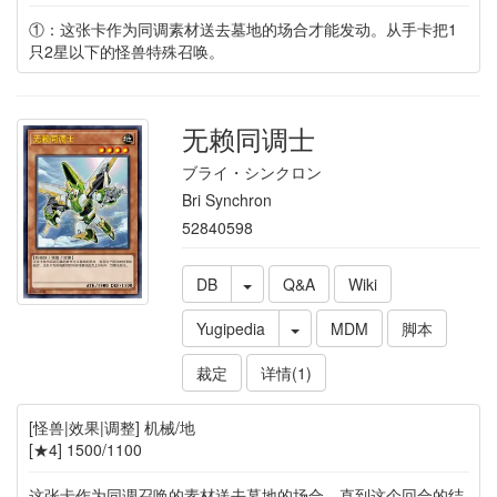
①：这张卡作为同调素材送去墓地的场合才能发动。从手卡把1
只2星以下的怪兽特殊召唤。
无赖同调士
ブライ・シンクロン
Bri Synchron
52840598
DB
Q&A
Wiki
Yugipedia
MDM
脚本
裁定
详情(1)
[怪兽|效果|调整] 机械/地
[★4] 1500/1100
这张卡作为同调召唤的素材送去墓地的场合，直到这个回合的结