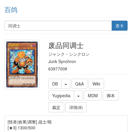
百鸽
查卡
废品同调士
ジャンク・シンクロン
Junk Synchron
63977008
DB
Q&A
Wiki
Yugipedia
MDM
脚本
裁定
详情(8)
[怪兽|效果|调整] 战士/暗
[★3] 1300/500