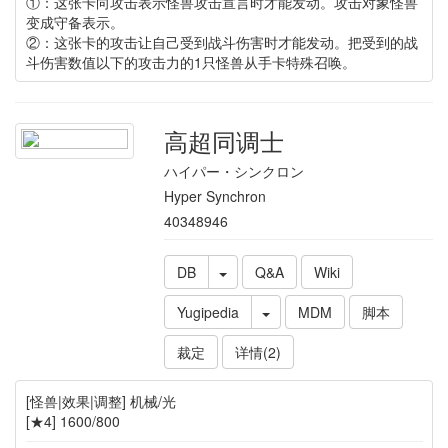
①：这张卡向攻击表示怪兽攻击宣言时才能发动。攻击对象怪兽
变成守备表示。
②：这张卡的攻击让自己受到战斗伤害时才能发动。把受到的战
斗伤害数值以下的攻击力的1只怪兽从手卡特殊召唤。
高超同调士
ハイパー・シンクロン
Hyper Synchron
40348946
DB
Q&A
Wiki
Yugipedia
MDM
脚本
裁定
详情(2)
[怪兽|效果|调整] 机械/光
[★4] 1600/800