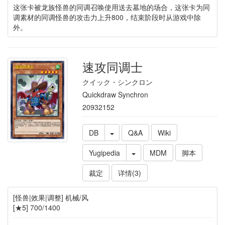
这张卡被龙族怪兽的同调召唤使用送去墓地的场合，这张卡为同
调素材的同调怪兽的攻击力上升800，结束阶段时从游戏中除
外。
速攻同调士
クイック・シンクロン
Quickdraw Synchron
20932152
DB
Q&A
Wiki
Yugipedia
MDM
脚本
裁定
详情(3)
[怪兽|效果|调整] 机械/风
[★5] 700/1400