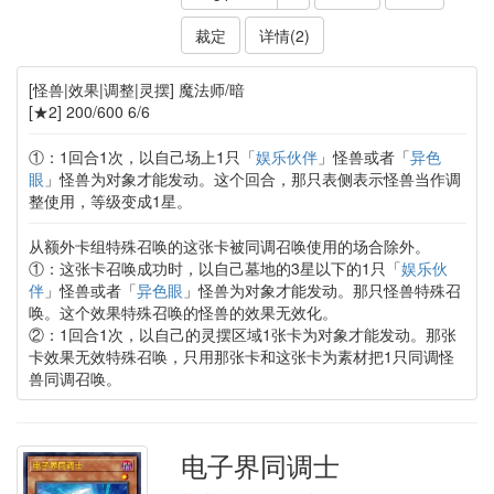
裁定
详情(2)
[怪兽|效果|调整|灵摆] 魔法师/暗
[★2] 200/600 6/6
①：1回合1次，以自己场上1只「
娱乐伙伴
」怪兽或者「
异色
眼
」怪兽为对象才能发动。这个回合，那只表侧表示怪兽当作调
整使用，等级变成1星。
从额外卡组特殊召唤的这张卡被同调召唤使用的场合除外。
①：这张卡召唤成功时，以自己墓地的3星以下的1只「
娱乐伙
伴
」怪兽或者「
异色眼
」怪兽为对象才能发动。那只怪兽特殊召
唤。这个效果特殊召唤的怪兽的效果无效化。
②：1回合1次，以自己的灵摆区域1张卡为对象才能发动。那张
卡效果无效特殊召唤，只用那张卡和这张卡为素材把1只同调怪
兽同调召唤。
电子界同调士