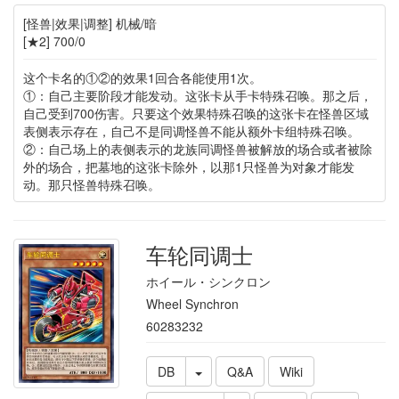
[怪兽|效果|调整] 机械/暗
[★2] 700/0
这个卡名的①②的效果1回合各能使用1次。
①：自己主要阶段才能发动。这张卡从手卡特殊召唤。那之后，
自己受到700伤害。只要这个效果特殊召唤的这张卡在怪兽区域
表侧表示存在，自己不是同调怪兽不能从额外卡组特殊召唤。
②：自己场上的表侧表示的龙族同调怪兽被解放的场合或者被除
外的场合，把墓地的这张卡除外，以那1只怪兽为对象才能发
动。那只怪兽特殊召唤。
车轮同调士
ホイール・シンクロン
Wheel Synchron
60283232
DB
Q&A
Wiki