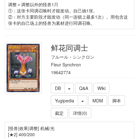
调整＋调整以外的怪兽1只
①：这张卡同调召唤时才能发动。自己抽1张。
②：对方主要阶段才能发动（同一连锁上最多1次）。用包含这
张卡的自己场上的怪兽为素材进行同调召唤。
鲜花同调士
フルール・シンクロン
Fleur Synchron
19642774
DB
Q&A
Wiki
Yugipedia
MDM
脚本
裁定
详情(0)
[怪兽|效果|调整] 机械/光
[★2] 400/200