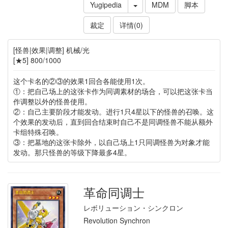
Yugipedia
MDM
脚本
裁定
详情(0)
[怪兽|效果|调整] 机械/光
[★5] 800/1000
这个卡名的②③的效果1回合各能使用1次。
①：把自己场上的这张卡作为同调素材的场合，可以把这张卡当
作调整以外的怪兽使用。
②：自己主要阶段才能发动。进行1只4星以下的怪兽的召唤。这
个效果的发动后，直到回合结束时自己不是同调怪兽不能从额外
卡组特殊召唤。
③：把墓地的这张卡除外，以自己场上1只同调怪兽为对象才能
发动。那只怪兽的等级下降最多4星。
革命同调士
レボリューション・シンクロン
Revolution Synchron