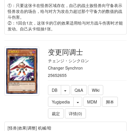
①：只要这张卡在怪兽区域存在，自己的战士族怪兽向守备表示
怪兽攻击的场合，给与对方为攻击力超过那个守备力的数值的战
斗伤害。
②：1回合1次，这张卡的①的效果适用给与对方战斗伤害时才能
发动。自己从卡组抽1张。
变更同调士
チェンジ・シンクロン
Changer Synchron
25652655
DB
Q&A
Wiki
Yugipedia
MDM
脚本
裁定
详情(0)
[怪兽|效果|调整] 机械/暗