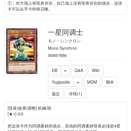
①：对方场上有怪兽存在，自己场上没有怪兽存在的场合，这张
卡可以从手卡特殊召唤。
一星同调士
モノ・シンクロン
Mono Synchron
56897896
DB
Q&A
Wiki
Yugipedia
MDM
脚本
裁定
详情(1)
[怪兽|效果|调整] 机械/暗
[★1] 0/0
把这张卡作为同调素材的场合，其他的同调素材怪兽必须是4星