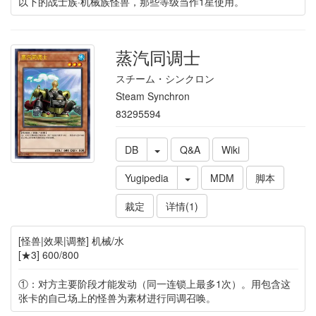
以下的战士族·机械族怪兽，那些等级当作1星使用。
蒸汽同调士
スチーム・シンクロン
Steam Synchron
83295594
DB
Q&A
Wiki
Yugipedia
MDM
脚本
裁定
详情(1)
[怪兽|效果|调整] 机械/水
[★3] 600/800
①：对方主要阶段才能发动（同一连锁上最多1次）。用包含这
张卡的自己场上的怪兽为素材进行同调召唤。