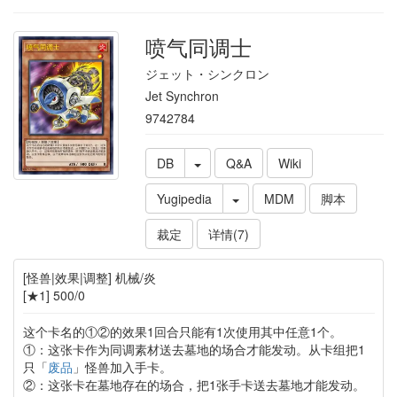
喷气同调士
ジェット・シンクロン
Jet Synchron
9742784
DB
Q&A
Wiki
Yugipedia
MDM
脚本
裁定
详情(7)
[怪兽|效果|调整] 机械/炎
[★1] 500/0
这个卡名的①②的效果1回合只能有1次使用其中任意1个。
①：这张卡作为同调素材送去墓地的场合才能发动。从卡组把1
只「
废品
」怪兽加入手卡。
②：这张卡在墓地存在的场合，把1张手卡送去墓地才能发动。