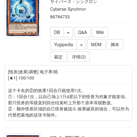
サイバース・シンクロン
Cyberse Synchron
86784733
DB
Q&A
Wiki
Yugipedia
MDM
脚本
裁定
详情(2)
[怪兽|效果|调整] 电子界/暗
[★1] 100/100
这个卡名的②的效果1回合只能使用1次。
①：1回合1次，以自己场上1只4星以下的怪兽为对象才能发动。
那只怪兽的等级直到回合结束时上升那个原本等级数值。
②：额外怪兽区域的自己怪兽被战斗·效果破坏的场合，可以作为
代替把墓地的这张卡除外。