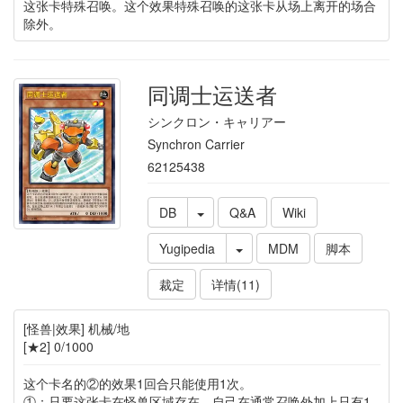
这张卡特殊召唤。这个效果特殊召唤的这张卡从场上离开的场合
除外。
同调士运送者
シンクロン・キャリアー
Synchron Carrier
62125438
DB
Q&A
Wiki
Yugipedia
MDM
脚本
裁定
详情(11)
[怪兽|效果] 机械/地
[★2] 0/1000
这个卡名的②的效果1回合只能使用1次。
①：只要这张卡在怪兽区域存在，自己在通常召唤外加上只有1