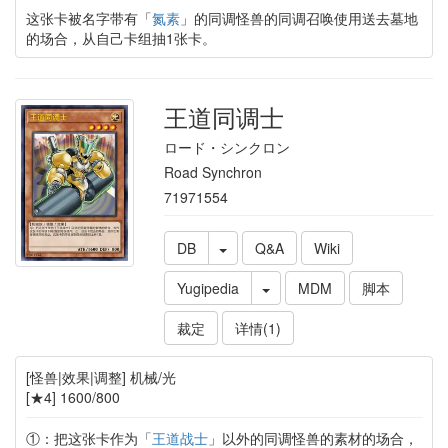
这张卡被名字带有「
氮素
」的同调怪兽的同调召唤使用送去墓地
的场合，从自己卡组抽1张卡。
王道同调士
ロード・シンクロン
Road Synchron
71971554
DB
Q&A
Wiki
Yugipedia
MDM
脚本
裁定
详情(1)
[怪兽|效果|调整] 机械/光
[★4] 1600/800
①：把这张卡作为「
王道战士
」以外的同调怪兽的素材的场合，