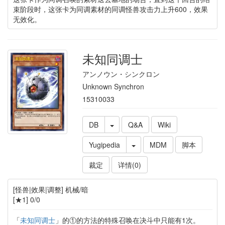
束阶段时，这张卡为同调素材的同调怪兽攻击力上升600，效果
无效化。
未知同调士
アンノウン・シンクロン
Unknown Synchron
15310033
DB
Q&A
Wiki
Yugipedia
MDM
脚本
裁定
详情(0)
[怪兽|效果|调整] 机械/暗
[★1] 0/0
「
未知同调士
」的①的方法的特殊召唤在决斗中只能有1次。