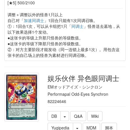
[★5] 500/2100
调整＋调整以外的怪兽1只以上
自己对「
加速同调士
」1回合只能有1次同调召唤。
①：1回合1次，可以从卡组把1只「
同调士
」怪兽送去墓地，从
以下效果选择1个发动。
●这张卡的等级上升那只怪兽的等级数值。
●这张卡的等级下降那只怪兽的等级数值。
②：对方主要阶段才能发动（同一连锁上最多1次）。用包含这
张卡的自己场上的怪兽为素材进行同调召唤。
娱乐伙伴 异色眼同调士
EMオッドアイズ・シンクロン
Performapal Odd-Eyes Synchron
82224646
DB
Q&A
Wiki
Yugipedia
MDM
脚本