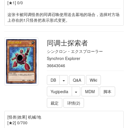
[★1] 0/0
这张卡被同调怪兽的同调召唤使用送去墓地的场合，选择对方场
上存在的1只怪兽把表示形式变更。
同调士探索者
シンクロン・エクスプローラー
Synchron Explorer
36643046
DB
Q&A
Wiki
Yugipedia
MDM
脚本
裁定
详情(2)
[怪兽|效果] 机械/地
[★2] 0/700