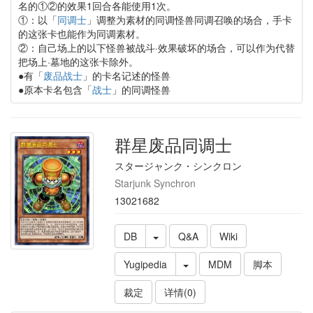
名的①②的效果1回合各能使用1次。
①：以「
同调士
」调整为素材的同调怪兽同调召唤的场合，手卡
的这张卡也能作为同调素材。
②：自己场上的以下怪兽被战斗·效果破坏的场合，可以作为代替
把场上·墓地的这张卡除外。
●有「
废品战士
」的卡名记述的怪兽
●原本卡名包含「
战士
」的同调怪兽
群星废品同调士
スタージャンク・シンクロン
Starjunk Synchron
13021682
DB
Q&A
Wiki
Yugipedia
MDM
脚本
裁定
详情(0)