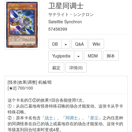
卫星同调士
サテライト・シンクロン
Satellite Synchron
57458399
DB
Q&A
Wiki
Yugipedia
MDM
脚本
裁定
详情(0)
[怪兽|效果|调整] 机械/暗
[★2] 700/100
这个卡名的①②的效果1回合各能使用1次。
①：从自己墓地有怪兽特殊召唤的场合才能发动。这张卡从手卡
特殊召唤。
②：原本卡名包含「
战士
」、「
同调士
」、「
星尘
」之内任意种
的同调怪兽在自己的场上或墓地存在的场合才能发动。这张卡的
等级直到回合结束时变成4星。