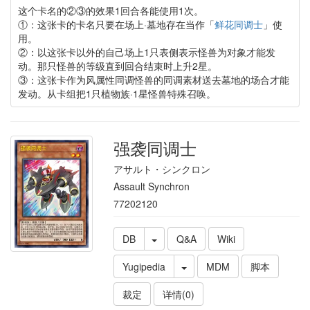
这个卡名的②③的效果1回合各能使用1次。
①：这张卡的卡名只要在场上·墓地存在当作「
鲜花同调士
」使
用。
②：以这张卡以外的自己场上1只表侧表示怪兽为对象才能发
动。那只怪兽的等级直到回合结束时上升2星。
③：这张卡作为风属性同调怪兽的同调素材送去墓地的场合才能
发动。从卡组把1只植物族·1星怪兽特殊召唤。
强袭同调士
アサルト・シンクロン
Assault Synchron
77202120
DB
Q&A
Wiki
Yugipedia
MDM
脚本
裁定
详情(0)