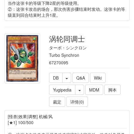
当作这张卡的等级下降2星的等级使用。
②：这张卡攻击的场合，那次伤害步骤结束时发动。这张卡的等
级直到回合结束时上升1星。
涡轮同调士
ターボ・シンクロン
Turbo Synchron
67270095
DB
Q&A
Wiki
Yugipedia
MDM
脚本
裁定
详情(0)
[怪兽|效果|调整] 机械/风
[★1] 100/500