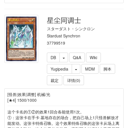
星尘同调士
スターダスト・シンクロン
Stardust Synchron
37799519
DB
Q&A
Wiki
Yugipedia
MDM
脚本
裁定
详情(0)
[怪兽|效果|调整] 机械/光
[★4] 1500/1000
这个卡名的①②的效果1回合各能使用1次。
①：这张卡在手卡·墓地存在的场合，把自己场上1只怪兽解放才
能发动。这张卡特殊召唤。这个效果特殊召唤的这张卡从场上离