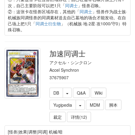
次，自己主要阶段可以把1只「
同调士
」怪兽召唤。
②：这张卡在怪兽区域存在，其他的「
同调士
」怪兽作为战士族·
机械族同调怪兽的同调素材送去自己墓地的场合才能发动。在自
己场上把1只「
同调士衍生物
」（机械族·地·2星·攻1000/守0）特
殊召唤。
加速同调士
アクセル・シンクロン
Accel Synchron
37675907
DB
Q&A
Wiki
Yugipedia
MDM
脚本
裁定
详情(12)
[怪兽|效果|调整|同调] 机械/暗