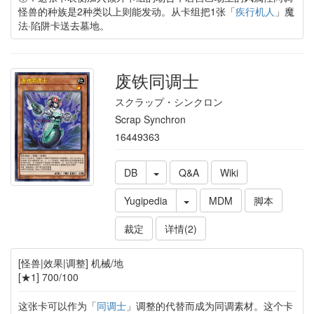
怪兽的种族是2种类以上则能发动。从卡组把1张「
疾行机人
」魔
法·陷阱卡送去墓地。
废铁同调士
スクラップ・シンクロン
Scrap Synchron
16449363
DB
Q&A
Wiki
Yugipedia
MDM
脚本
裁定
详情(2)
[怪兽|效果|调整] 机械/地
[★1] 700/100
这张卡可以作为「
同调士
」调整的代替而成为同调素材。这个卡