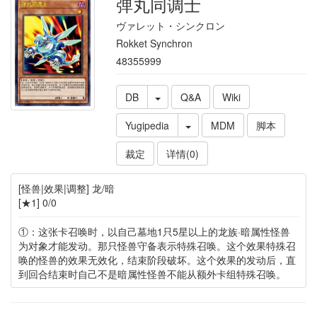
弹丸同调士
ヴァレット・シンクロン
Rokket Synchron
48355999
DB
Q&A
Wiki
Yugipedia
MDM
脚本
裁定
详情(0)
[怪兽|效果|调整] 龙/暗
[★1] 0/0
①：这张卡召唤时，以自己墓地1只5星以上的龙族·暗属性怪兽
为对象才能发动。那只怪兽守备表示特殊召唤。这个效果特殊召
唤的怪兽的效果无效化，结束阶段破坏。这个效果的发动后，直
到回合结束时自己不是暗属性怪兽不能从额外卡组特殊召唤。