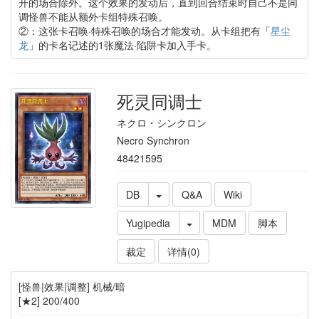
开的场合除外。这个效果的发动后，直到回合结束时自己不是同
调怪兽不能从额外卡组特殊召唤。
②：这张卡召唤·特殊召唤的场合才能发动。从卡组把有「
星尘
龙
」的卡名记述的1张魔法·陷阱卡加入手卡。
死灵同调士
ネクロ・シンクロン
Necro Synchron
48421595
DB
Q&A
Wiki
Yugipedia
MDM
脚本
裁定
详情(0)
[怪兽|效果|调整] 机械/暗
[★2] 200/400