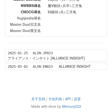
NWBBS译名
魔∀丽丝<兵卒>三月兔
CNOCG译名
码丽丝<兵>三月兔
Yugipedia译名
Master Duel日文名
Master Duel英文名
2025-01-25
ALIN-JP023
アライアンス・インサイト [ALLIANCE INSIGHT]
ALLIANCE INSIGHT
2025-05-02
ALIN-EN023
关于百鸽
|
卡包列表
|
API
|
设置
Made with dove by
Mercury233