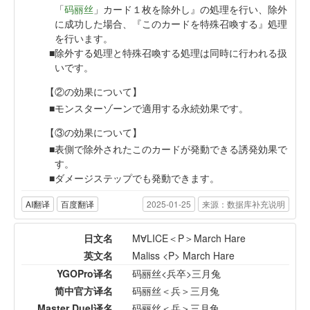
「
码丽丝
」カード１枚を除外し』の処理を行い、除外
に成功した場合、『このカードを特殊召喚する』処理
を行います。
除外する処理と特殊召喚する処理は同時に行われる扱
いです。
【②の効果について】
モンスターゾーンで適用する永続効果です。
【③の効果について】
表側で除外されたこのカードが発動できる誘発効果で
す。
ダメージステップでも発動できます。
AI翻译
百度翻译
2025-01-25
来源：数据库补充说明
日文名
M∀LICE＜P＞March Hare
英文名
Maliss <P> March Hare
YGOPro译名
码丽丝<兵卒>三月兔
简中官方译名
码丽丝＜兵＞三月兔
Master Duel译名
码丽丝＜兵＞三月兔