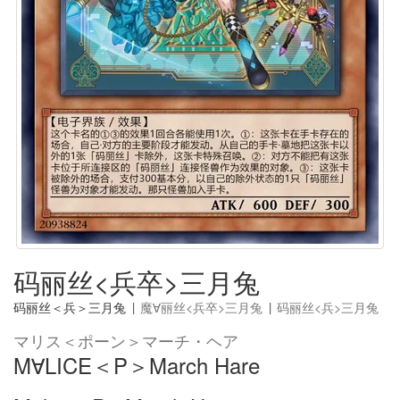
码丽丝<兵卒>三月兔
码丽丝＜兵＞三月兔
|
魔∀丽丝<兵卒>三月兔
|
码丽丝<兵>三月兔
マリス＜ポーン＞マーチ・ヘア
M∀LICE＜P＞March Hare