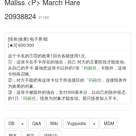
Maliss <P> March Hare
20938824
21160
[怪兽|效果] 电子界/暗
[★3] 600/300
这个卡名的①③的效果1回合各能使用1次。
①：这张卡在手卡存在的场合，自己·对方的主要阶段才能发动。
从自己的手卡·墓地把这张卡以外的1张「
码丽丝
」卡除外，这张
卡特殊召唤。
②：对方不能把有这张卡位于所连接区的「
码丽丝
」连接怪兽作
为效果的对象。
③：这张卡被除外的场合，支付300基本分，以自己的除外状态
的1只「
码丽丝
」怪兽为对象才能发动。那只怪兽加入手卡。
DB
Q&A
Wiki
Yugipedia
MDM
脚本
裁定
详情(2)