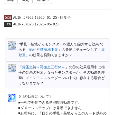
限制卡
ALIN-JP023
(2025-01-25)
OCG
ALIN-EN023
(2025-05-02)
TCG
"手札・墓地からモンスターを選んで除外する効果"で
ある「
码丽丝梦游地下界
」の発動にチェーンして「
屋
敷童
」の効果を発動できますか？
「
耀圣之诗～再邂之三行体～
」の①の効果適用中に相
手の効果の対象となったモンスターが、その効果処理
時にメインモンスターゾーンの中央に存在する場合ど
うなりますか？
【①の効果について】
手札で発動できる誘発即時効果です。
ダメージステップには発動できません。
処理時に、『自分の手札・墓地からこのカード以外の