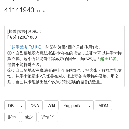
41141943
11949
[怪兽|效果] 机械/地
[★5] 1200/1800
「
超重武者 飞脚-Q
」的②的效果1回合只能使用1次。
①：自己墓地没有魔法·陷阱卡存在的场合，这张卡可以从手卡特
殊召唤。这个方法特殊召唤成功的回合，自己不是「
超重武者
」
怪兽不能特殊召唤。
②：自己墓地没有魔法·陷阱卡存在的场合，把这张卡解放才能发
动。从手卡把最多2只怪兽在对方场上守备表示特殊召唤。那之
后，自己从卡组抽出这个效果特殊召唤的怪兽的数量。
DB
Q&A
Wiki
Yugipedia
MDM
脚本
裁定
详情(7)