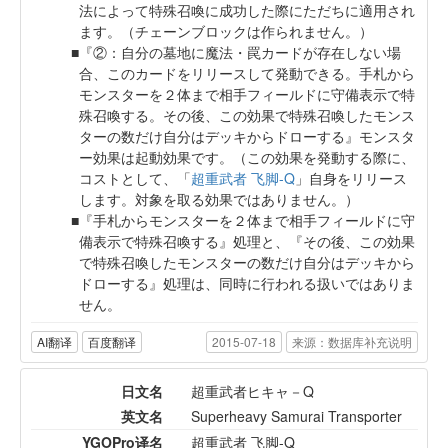
法によって特殊召喚に成功した際にただちに適用され
ます。（チェーンブロックは作られません。）
『②：自分の墓地に魔法・罠カードが存在しない場
合、このカードをリリースして発動できる。手札から
モンスターを２体まで相手フィールドに守備表示で特
殊召喚する。その後、この効果で特殊召喚したモンス
ターの数だけ自分はデッキからドローする』モンスタ
ー効果は起動効果です。（この効果を発動する際に、
コストとして、「
超重武者 飞脚-Q
」自身をリリース
します。対象を取る効果ではありません。）
『手札からモンスターを２体まで相手フィールドに守
備表示で特殊召喚する』処理と、『その後、この効果
で特殊召喚したモンスターの数だけ自分はデッキから
ドローする』処理は、同時に行われる扱いではありま
せん。
AI翻译
百度翻译
2015-07-18
来源：数据库补充说明
日文名
超重武者ヒキャ－Q
英文名
Superheavy Samurai Transporter
YGOPro译名
超重武者 飞脚-Q