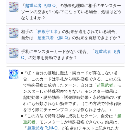
「
超重武者 飞脚-Q
」の効果処理時に相手のモンスター
ゾーンの空きが1つ以下になっている場合、処理はどう
なりますか？
相手の「
神殿守卫者
」の効果が適用されている場合、
自分は「
超重武者 飞脚-Q
」の効果を発動できますか？
手札にモンスターカードがない場合、「
超重武者 飞脚-
Q
」の効果を発動できますか？
『①：自分の墓地に魔法・罠カードが存在しない場
合、このカードは手札から特殊召喚できる。この方法
で特殊召喚に成功したターン、自分は「
超重武者
」モ
ンスターしか特殊召喚できない』モンスター効果は、
起動効果・誘発効果・誘発即時効果・永続効果のいず
れにも分類されない効果です。（この方法で特殊召喚
を行う際にチェーンブロックは作られません。）
『この方法で特殊召喚に成功したターン、自分は「
超
重武者
」モンスターしか特殊召喚できない』効果は、
「
超重武者 飞脚-Q
」が自身のテキストに記された方