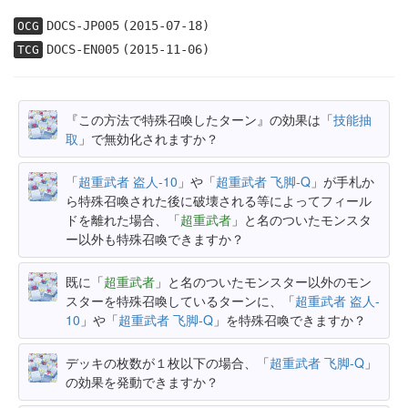
DOCS-JP005
(2015-07-18)
OCG
DOCS-EN005
(2015-11-06)
TCG
『この方法で特殊召喚したターン』の効果は「
技能抽
取
」で無効化されますか？
「
超重武者 盗人-10
」や「
超重武者 飞脚-Q
」が手札か
ら特殊召喚された後に破壊される等によってフィール
ドを離れた場合、「
超重武者
」と名のついたモンスタ
ー以外も特殊召喚できますか？
既に「
超重武者
」と名のついたモンスター以外のモン
スターを特殊召喚しているターンに、「
超重武者 盗人-
10
」や「
超重武者 飞脚-Q
」を特殊召喚できますか？
デッキの枚数が１枚以下の場合、「
超重武者 飞脚-Q
」
の効果を発動できますか？