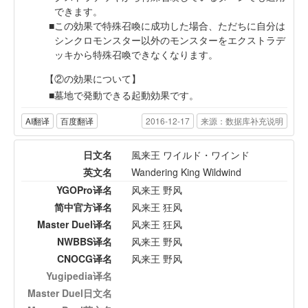
できます。
この効果で特殊召喚に成功した場合、ただちに自分は
シンクロモンスター以外のモンスターをエクストラデ
ッキから特殊召喚できなくなります。
【②の効果について】
墓地で発動できる起動効果です。
AI翻译
百度翻译
2016-12-17
来源：数据库补充说明
日文名
風来王 ワイルド・ワインド
英文名
Wandering King Wildwind
YGOPro译名
风来王 野风
简中官方译名
风来王 狂风
Master Duel译名
风来王 狂风
NWBBS译名
风来王 野风
CNOCG译名
风来王 野风
Yugipedia译名
Master Duel日文名