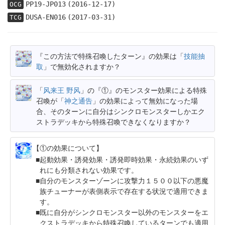
PP19-JP013
(2016-12-17)
OCG
DUSA-EN016
(2017-03-31)
TCG
『この方法で特殊召喚したターン』の効果は「
技能抽
取
」で無効化されますか？
「
风来王 野风
」の『①』のモンスター効果による特殊
召喚が「
神之通告
」の効果によって無効になった場
合、そのターンに自分はシンクロモンスターしかエク
ストラデッキから特殊召喚できなくなりますか？
【①の効果について】
起動効果・誘発効果・誘発即時効果・永続効果のいず
れにも分類されない効果です。
自分のモンスターゾーンに攻撃力１５００以下の悪魔
族チューナーが表側表示で存在する状況で適用できま
す。
既に自分がシンクロモンスター以外のモンスターをエ
クストラデッキから特殊召喚しているターンでも適用