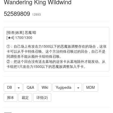
Wandering King Wildwind
52589809
12893
[怪兽|效果] 恶魔/暗
[★4] 1700/1300
①：自己场上有攻击力1500以下的恶魔族调整存在的场合，这张
卡可以从手卡特殊召唤。这个方法特殊召唤过的回合，自己不是
同调怪兽不能从额外卡组特殊召唤。
②：把这个回合没有送去墓地的这张卡从墓地除外才能发动。从
卡组把1只攻击力1500以下的恶魔族调整加入手卡。
DB
Q&A
Wiki
Yugipedia
MDM
脚本
裁定
详情(2)