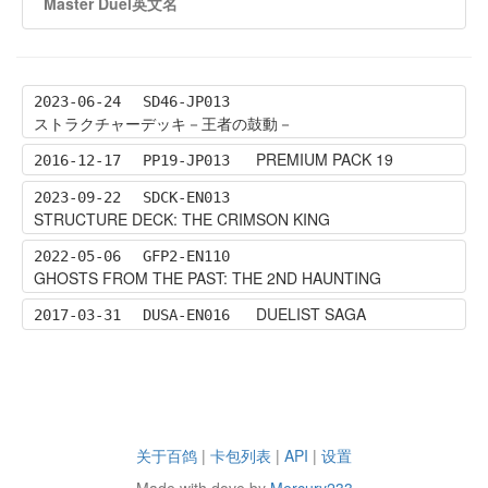
Master Duel英文名
2023-06-24
SD46-JP013
ストラクチャーデッキ－王者の鼓動－
PREMIUM PACK 19
2016-12-17
PP19-JP013
2023-09-22
SDCK-EN013
STRUCTURE DECK: THE CRIMSON KING
2022-05-06
GFP2-EN110
GHOSTS FROM THE PAST: THE 2ND HAUNTING
DUELIST SAGA
2017-03-31
DUSA-EN016
关于百鸽
|
卡包列表
|
API
|
设置
Made with dove by
Mercury233