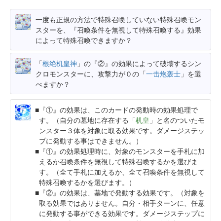
一度も正規の方法で特殊召喚していない特殊召喚モン
スターを、『召喚条件を無視して特殊召喚する』効果
によって特殊召喚できますか？
「
根绝机皇神
」の『②』の効果によって破壊するシン
クロモンスターに、攻撃力が０の「
一击炮轰士
」を選
べますか？
『①』の効果は、このカードの発動時の効果処理で
す。（自分の墓地に存在する「
机皇
」と名のついたモ
ンスター３体を対象に取る効果です。ダメージステッ
プに発動する事はできません。）
『①』の効果処理時に、対象のモンスターを手札に加
えるか召喚条件を無視して特殊召喚するかを選びま
す。（全て手札に加えるか、全て召喚条件を無視して
特殊召喚するかを選びます。）
『②』の効果は、墓地で発動する効果です。（対象を
取る効果ではありません。自分・相手ターンに、任意
に発動する事ができる効果です。ダメージステップに