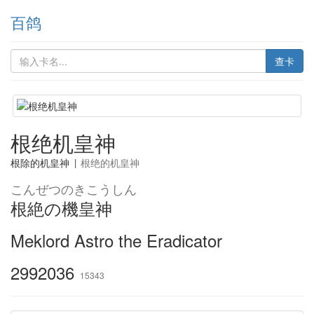
百鸽
查卡
根绝机皇神
根除的机皇神
|
根绝的机皇神
こんぜつのきこうしん
根絶の機皇神
Meklord Astro the Eradicator
2992036
15343