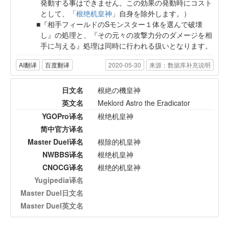
発動する事はできません。この効果の発動時にコスト
として、「
根绝机皇神
」自身を除外します。）
『相手フィールドのSモンスター１体を選んで破壊
し』の処理と、『その元々の攻撃力分のダメージを相
手に与える』処理は同時に行われる扱いとなります。
AI翻译
百度翻译
2020-05-30
来源：数据库补充说明
日文名
根絶の機皇神
英文名
Meklord Astro the Eradicator
YGOPro译名
根绝机皇神
简中官方译名
Master Duel译名
根除的机皇神
NWBBS译名
根绝机皇神
CNOCG译名
根绝的机皇神
Yugipedia译名
Master Duel日文名
Master Duel英文名