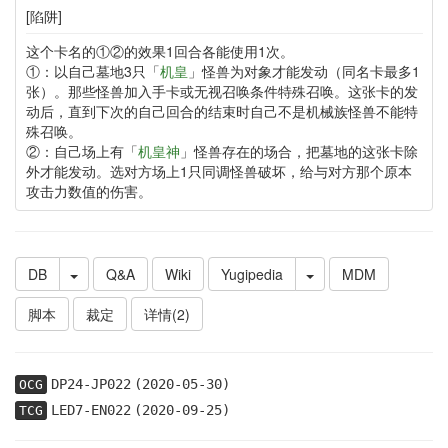
[陷阱]
这个卡名的①②的效果1回合各能使用1次。
①：以自己墓地3只「
机皇
」怪兽为对象才能发动（同名卡最多1
张）。那些怪兽加入手卡或无视召唤条件特殊召唤。这张卡的发
动后，直到下次的自己回合的结束时自己不是机械族怪兽不能特
殊召唤。
②：自己场上有「
机皇神
」怪兽存在的场合，把墓地的这张卡除
外才能发动。选对方场上1只同调怪兽破坏，给与对方那个原本
攻击力数值的伤害。
DB
Q&A
Wiki
Yugipedia
MDM
脚本
裁定
详情(2)
DP24-JP022
(2020-05-30)
OCG
LED7-EN022
(2020-09-25)
TCG