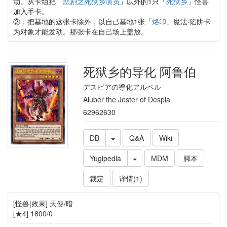
动。从卡组把「
悲剧之死狱乡演员
」以外的1只「
死狱乡
」怪兽
加入手卡。
②：把墓地的这张卡除外，以自己墓地1张「
烙印
」魔法·陷阱卡
为对象才能发动。那张卡在自己场上盖放。
死狱乡的导化 阿鲁伯
デスピアの導化アルベル
Aluber the Jester of Despia
62962630
DB
Q&A
Wiki
Yugipedia
MDM
脚本
裁定
详情(1)
[怪兽|效果] 天使/暗
[★4] 1800/0