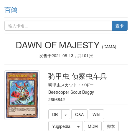
百鸽
查卡
DAWN OF MAJESTY
(DAMA)
发售于
2021-08-13
，共
101
张
骑甲虫 侦察虫车兵
騎甲虫スカウト・バギー
Beetrooper Scout Buggy
2656842
DB
Q&A
Wiki
Yugipedia
MDM
脚本