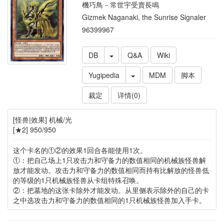
機巧鳥－常世宇受賣長鳴
Gizmek Naganaki, the Sunrise Signaler
96399967
DB
Q&A
Wiki
Yugipedia
MDM
脚本
裁定
详情(0)
[怪兽|效果] 机械/光
[★2] 950/950
这个卡名的①②的效果1回合各能使用1次。
①：把自己场上1只攻击力和守备力的数值相同的机械族怪兽解
放才能发动。攻击力和守备力的数值相同而持有比解放的怪兽低
的等级的1只机械族怪兽从卡组特殊召唤。
②：把墓地的这张卡除外才能发动。从里侧表示除外的自己的卡
之中选攻击力和守备力的数值相同的1只机械族怪兽加入手卡。