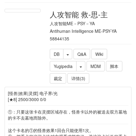
人攻智能 救-思-主
人攻智能ME－PSY－YA
Antihuman Intelligence ME-PSY-YA
58844135
DB
Q&A
Wiki
Yugipedia
MDM
脚本
裁定
详情(3)
[怪兽|效果|灵摆] 电子界/光
[★8] 2500/3000 0/0
①：只要这张卡在灵摆区域存在，怪兽卡以外的被送去双方墓地
的卡不去墓地而除外。
这个卡名的①的怪兽效果1回合只能使用1次。