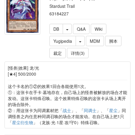
Stardust Trail
63184227
DB
Q&A
Wiki
Yugipedia
MDM
脚本
裁定
详情(3)
[怪兽|效果] 龙/光
[★4] 500/2000
这个卡名的①②的效果1回合各能使用1次。
①：这张卡在手卡·墓地存在，自己场上的怪兽被解放的场合才能
发动。这张卡特殊召唤。这个效果特殊召唤的这张卡从场上离开
的场合除外。
②：用这张卡为同调素材把「
战士
」、「
同调士
」、「
星尘
」同
调怪兽之内任意种同调召唤的场合才能发动。在自己场上把1只
「
星尘衍生物
」（龙族·光·1星·攻/守0）特殊召唤。