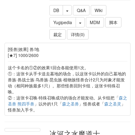
DB
Q&A
Wiki
Yugipedia
MDM
脚本
裁定
详情(0)
[怪兽|效果] 兽/地
[★7] 1000/2600
这个卡名的①②的效果1回合各能使用1次。
①：这张卡从手卡送去墓地的场合，以这张卡以外的自己墓地的
兽族·兽战士族·鸟兽族·昆虫族·植物族怪兽合计2只为对象才能发
动（相同种族最多1只）。那些怪兽回到卡组，这张卡特殊召
唤。
②：这张卡召唤·特殊召唤成功的场合才能发动。从卡组把「
森之
圣兽 熊四手兽
」以外的1只「
森之圣兽
」怪兽或者「
森之圣灵
」
怪兽加入手卡。
冰河之水魔道士