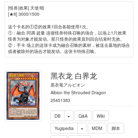
[怪兽|效果] 天使/暗
[★8] 3000/1500
这个卡名的①②的效果1回合各能使用1次。
①：融合·同调·超量·连接怪兽特殊召唤的场合，以场上1只效果
怪兽为对象才能发动。那只怪兽的效果直到回合结束时无效。
②：手卡·场上的这张卡成为融合召唤的素材，被送去墓地的场合
或者被除外的场合才能发动。这张卡特殊召唤。
黑衣龙 白界龙
黒衣竜アルビオン
Albion the Shrouded Dragon
25451383
DB
Q&A
Wiki
Yugipedia
MDM
脚本