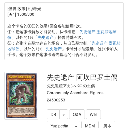
[怪兽|效果] 机械/光
[★4] 1500/300
这个卡名的①②的效果1回合各能使用1次。
①：把这张卡解放才能发动。从卡组把「
先史遗产 墨瓦腊地球
仪
」以外的1只「
先史遗产
」怪兽特殊召唤。
②：这张卡在墓地存在的场合，从自己墓地把「
先史遗产 墨瓦腊
地球仪
」以外的1张「
先史遗产
」卡除外才能发动。这张卡加入
手卡。这个效果在这张卡送去墓地的回合不能发动。
先史遗产 阿坎巴罗土偶
先史遺産アカンバロの土偶
Chronomaly Acambaro Figures
24506253
DB
Q&A
Wiki
Yugipedia
MDM
脚本