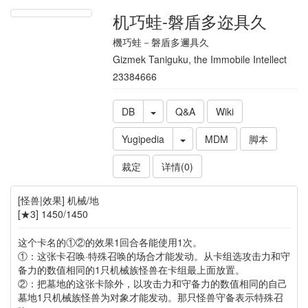
机巧蛙-磐盾多迩具久
機巧蛙－磐盾多邇具久
Gizmek Taniguku, the Immobile Intellect
23384666
DB
Q&A
Wiki
Yugipedia
MDM
脚本
裁定
详情(0)
[怪兽|效果] 机械/地
[★3] 1450/1450
这个卡名的①②的效果1回合各能使用1次。
①：这张卡召唤·特殊召唤的场合才能发动。从卡组选攻击力和守
备力的数值相同的1只机械族怪兽在卡组最上面放置。
②：把墓地的这张卡除外，以攻击力和守备力的数值相同的自己
墓地1只机械族怪兽为对象才能发动。那只怪兽守备表示特殊召