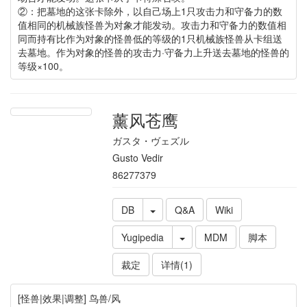
②：把墓地的这张卡除外，以自己场上1只攻击力和守备力的数
值相同的机械族怪兽为对象才能发动。攻击力和守备力的数值相
同而持有比作为对象的怪兽低的等级的1只机械族怪兽从卡组送
去墓地。作为对象的怪兽的攻击力·守备力上升送去墓地的怪兽的
等级×100。
薰风苍鹰
ガスタ・ヴェズル
Gusto Vedir
86277379
DB
Q&A
Wiki
Yugipedia
MDM
脚本
裁定
详情(1)
[怪兽|效果|调整] 鸟兽/风