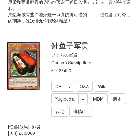
厚柔和而带醇香的赤醋也预定于近日入港」，让人非常期待其调
和。
周边海域有些许嘈杂这一点真的挺可惜的……。也包含了对今后
的期待，这次请允许我给4颗星！
鲑鱼子军贯
いくらの軍貫
Gunkan Suship Ikura
61027400
DB
Q&A
Wiki
Yugipedia
MDM
脚本
裁定
详情(1)
[怪兽|效果] 水/炎
[★4] 200/300