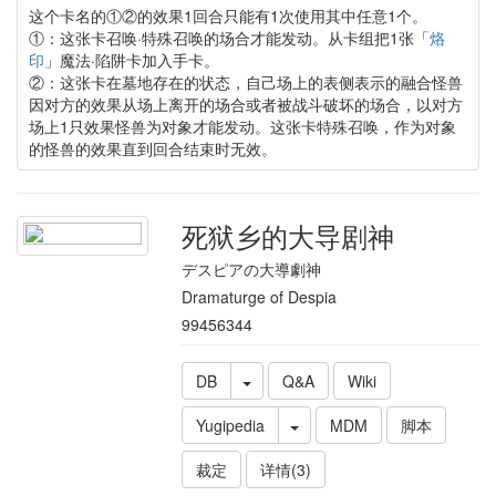
这个卡名的①②的效果1回合只能有1次使用其中任意1个。
①：这张卡召唤·特殊召唤的场合才能发动。从卡组把1张「
烙
印
」魔法·陷阱卡加入手卡。
②：这张卡在墓地存在的状态，自己场上的表侧表示的融合怪兽
因对方的效果从场上离开的场合或者被战斗破坏的场合，以对方
场上1只效果怪兽为对象才能发动。这张卡特殊召唤，作为对象
的怪兽的效果直到回合结束时无效。
死狱乡的大导剧神
デスピアの大導劇神
Dramaturge of Despia
99456344
DB
Q&A
Wiki
Yugipedia
MDM
脚本
裁定
详情(3)