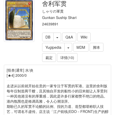
舍利军贯
しゃりの軍貫
Gunkan Suship Shari
24639891
DB
Q&A
Wiki
Yugipedia
MDM
脚本
裁定
详情(10)
[怪兽|通常] 水/炎
[★4] 2000/0
走进从以前就开始在意的一家专注于军贯的军港。这里的舍利饭
每年仅制造两千艘，且其独自开发的黏性小的旧米能让人享受到
一种其他港没有的厚重感，因此是许多行家都赞不绝口的绝品。
港内氛围也是格调高雅，令人心潮澎湃。
期盼已久的军贯不论醋的比例、捏的力道、造型都堪称职人技
艺，可谓名不虚传。店主说「江户前线(EDO－FRONT)生产的醇