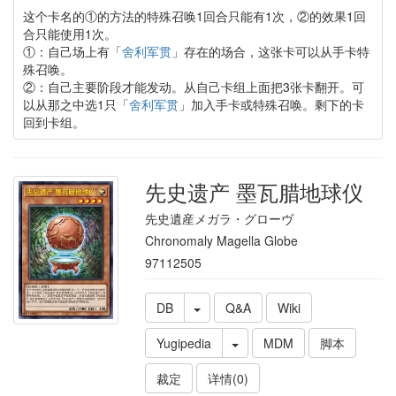
这个卡名的①的方法的特殊召唤1回合只能有1次，②的效果1回
合只能使用1次。
①：自己场上有「
舍利军贯
」存在的场合，这张卡可以从手卡特
殊召唤。
②：自己主要阶段才能发动。从自己卡组上面把3张卡翻开。可
以从那之中选1只「
舍利军贯
」加入手卡或特殊召唤。剩下的卡
回到卡组。
先史遗产 墨瓦腊地球仪
先史遺産メガラ・グローヴ
Chronomaly Magella Globe
97112505
DB
Q&A
Wiki
Yugipedia
MDM
脚本
裁定
详情(0)