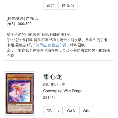
裁定
详情(0)
[怪兽|效果] 昆虫/风
[★3] 1000/300
这个卡名的①的效果1回合只能使用1次。
①：这张卡召唤·特殊召唤成功的场合才能发动。从自己的手卡·
卡组·墓地选1只「
骑甲虫 侦察虫车兵
」特殊召唤。
②：只要这张卡在怪兽区域存在，自己不是昆虫族怪兽不能特殊
召唤。
集心龙
想い集いし竜
Converging Wills Dragon
291414
DB
Q&A
Wiki