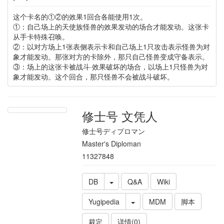
这个卡名的①②的效果1回合各能使用1次。
①：自己场上的天使族怪兽的效果发动的场合才能发动。这张卡
从手卡特殊召唤。
②：以对方场上1张表侧表示卡和自己场上1只攻击表示怪兽为对
象才能发动。那张对方的卡除外，那只自己怪兽变成守备表示。
③：场上的这张卡被战斗·效果破坏的场合，以场上1只怪兽为对
象才能发动。这个回合，那只怪兽不会被战斗破坏。
修士号 文凭人
修士号ディプロマン
Master's Diploman
11327848
DB
Q&A
Wiki
Yugipedia
MDM
脚本
裁定
详情(0)