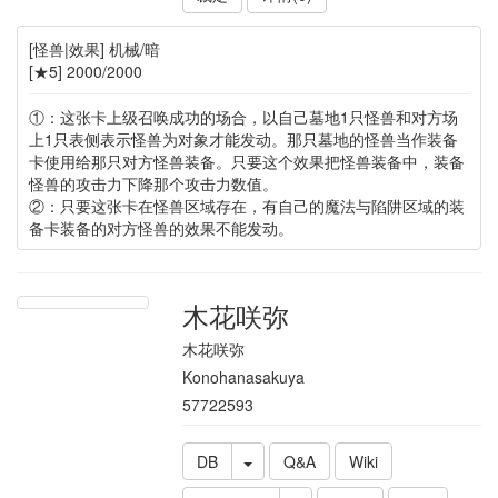
[怪兽|效果] 机械/暗
[★5] 2000/2000
①：这张卡上级召唤成功的场合，以自己墓地1只怪兽和对方场
上1只表侧表示怪兽为对象才能发动。那只墓地的怪兽当作装备
卡使用给那只对方怪兽装备。只要这个效果把怪兽装备中，装备
怪兽的攻击力下降那个攻击力数值。
②：只要这张卡在怪兽区域存在，有自己的魔法与陷阱区域的装
备卡装备的对方怪兽的效果不能发动。
木花咲弥
木花咲弥
Konohanasakuya
57722593
DB
Q&A
Wiki