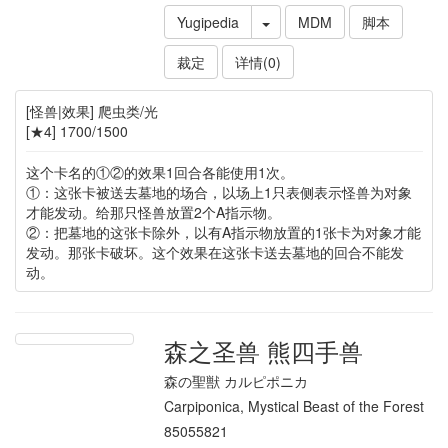
Yugipedia
MDM
脚本
裁定
详情(0)
[怪兽|效果] 爬虫类/光
[★4] 1700/1500
这个卡名的①②的效果1回合各能使用1次。
①：这张卡被送去墓地的场合，以场上1只表侧表示怪兽为对象
才能发动。给那只怪兽放置2个A指示物。
②：把墓地的这张卡除外，以有A指示物放置的1张卡为对象才能
发动。那张卡破坏。这个效果在这张卡送去墓地的回合不能发
动。
森之圣兽 熊四手兽
森の聖獣 カルピポニカ
Carpiponica, Mystical Beast of the Forest
85055821