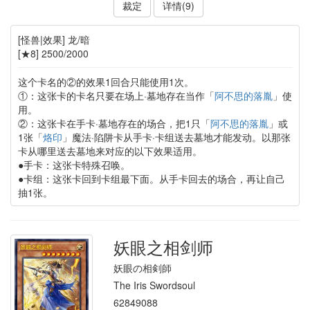
裁定
详情(9)
[怪兽|效果] 龙/暗
[★8] 2500/2000
这个卡名的②的效果1回合只能使用1次。
①：这张卡的卡名只要在场上·墓地存在当作「
阿不思的落胤
」使
用。
②：这张卡在手卡·墓地存在的场合，把1只「
阿不思的落胤
」或
1张「
烙印
」魔法·陷阱卡从手卡·卡组送去墓地才能发动。以那张
卡从哪里送去墓地来对应的以下效果适用。
●手卡：这张卡特殊召唤。
●卡组：这张卡回到卡组最下面。从手卡回去的场合，再让自己
抽1张。
妖眼之相剑师
妖眼の相剣師
The Iris Swordsoul
62849088