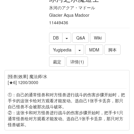
氷河のアクア・マドール
Glacier Aqua Madoor
11449436
DB
Q&A
Wiki
Yugipedia
MDM
脚本
裁定
详情(1)
[怪兽|效果] 魔法师/水
[★6] 1200/3000
①：自己的通常怪兽和对方怪兽进行战斗的伤害步骤开始时，把
手卡的这张卡给对方观看才能发动。选自己1张手卡丢弃，那只
自己怪兽不会被那次战斗破坏。
②：这张卡和对方怪兽进行战斗的伤害步骤开始时，把手卡1只
通常怪兽给对方观看才能发动。选自己1张手卡丢弃，那只对方
怪兽破坏。