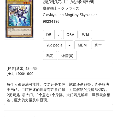
魔键铳士-克莱维斯
魔鍵銃士－クラヴィス
Clavkiys, the Magikey Skyblaster
98234196
DB
Q&A
Wiki
Yugipedia
MDM
脚本
裁定
详情(0)
[怪兽|通常] 战士/暗
[★4] 1900/1900
每个人都充满可能性。要走还是要停，施锁还是解锁，皆是取决
于自己。目眩神迷的世界有许多门扉。为其解锁的是魔法钥匙。
2把钥匙1扇大门。2个意志1个身姿。大门若是解锁，世界就会相
连，巨大的力量从中显现。