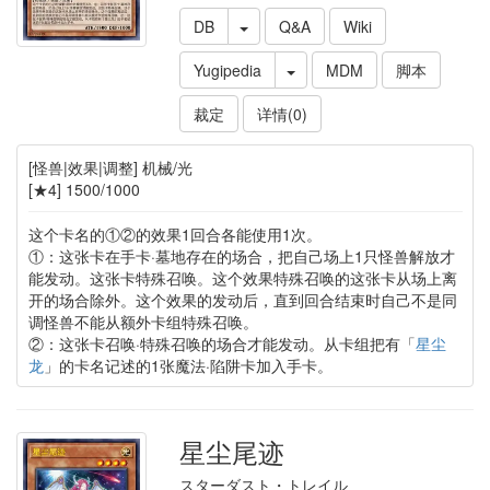
DB
Q&A
Wiki
Yugipedia
MDM
脚本
裁定
详情(0)
[怪兽|效果|调整] 机械/光
[★4] 1500/1000
这个卡名的①②的效果1回合各能使用1次。
①：这张卡在手卡·墓地存在的场合，把自己场上1只怪兽解放才
能发动。这张卡特殊召唤。这个效果特殊召唤的这张卡从场上离
开的场合除外。这个效果的发动后，直到回合结束时自己不是同
调怪兽不能从额外卡组特殊召唤。
②：这张卡召唤·特殊召唤的场合才能发动。从卡组把有「
星尘
龙
」的卡名记述的1张魔法·陷阱卡加入手卡。
星尘尾迹
スターダスト・トレイル