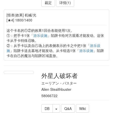
裁定
详情(1)
[怪兽|效果] 机械/光
[★4] 1800/1400
这个卡名的①②的效果1回合各能使用1次。
①：把手卡1张「
游乐设施
」陷阱卡给对方观看才能发动。这张
卡从手卡特殊召唤。
②：从手卡以及自己场上的表侧表示的卡之中把1张「
游乐设
施
」陷阱卡送去墓地才能发动。从卡组选1张「
游乐设施
」陷阱
卡在自己的魔法与陷阱区域盖放。
外星人破坏者
エーリアン・バスター
Alien Stealthbuster
58066722
DB
Q&A
Wiki