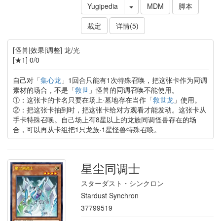
Yugipedia
MDM
脚本
裁定
详情(5)
[怪兽|效果|调整] 龙/光
[★1] 0/0
自己对「
集心龙
」1回合只能有1次特殊召唤，把这张卡作为同调
素材的场合，不是「
救世
」怪兽的同调召唤不能使用。
①：这张卡的卡名只要在场上·墓地存在当作「
救世龙
」使用。
②：把这张卡抽到时，把这张卡给对方观看才能发动。这张卡从
手卡特殊召唤。自己场上有8星以上的龙族同调怪兽存在的场
合，可以再从卡组把1只龙族·1星怪兽特殊召唤。
星尘同调士
スターダスト・シンクロン
Stardust Synchron
37799519