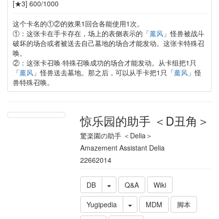
[★3] 600/1000
这个卡名的①②的效果1回合各能使用1次。
①：这张卡在手卡存在，场上的表侧表示的「
薰风
」怪兽被战斗
破坏的场合或者被送去自己墓地的场合才能发动。这张卡特殊召
唤。
②：这张卡召唤·特殊召唤成功的场合才能发动。从卡组把1只
「
薰风
」怪兽送去墓地。那之后，可以从手卡把1只「
薰风
」怪
兽特殊召唤。
惊乐园的助手 ＜D丑角＞
驚楽園の助手 ＜Delia＞
Amazement Assistant Delia
22662014
DB
Q&A
Wiki
Yugipedia
MDM
脚本