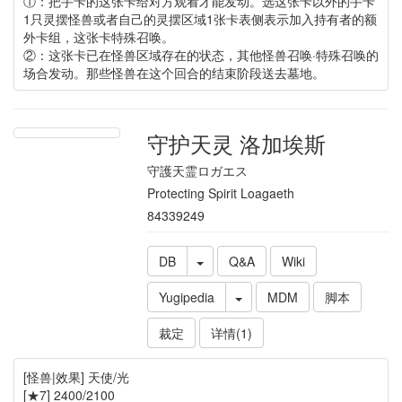
①：把手卡的这张卡给对方观看才能发动。选这张卡以外的手卡
1只灵摆怪兽或者自己的灵摆区域1张卡表侧表示加入持有者的额
外卡组，这张卡特殊召唤。
②：这张卡已在怪兽区域存在的状态，其他怪兽召唤·特殊召唤的
场合发动。那些怪兽在这个回合的结束阶段送去墓地。
守护天灵 洛加埃斯
守護天霊ロガエス
Protecting Spirit Loagaeth
84339249
DB
Q&A
Wiki
Yugipedia
MDM
脚本
裁定
详情(1)
[怪兽|效果] 天使/光
[★7] 2400/2100