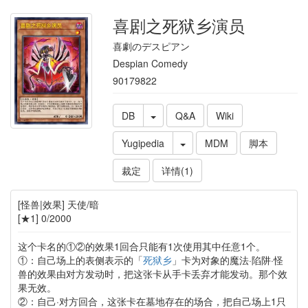
喜剧之死狱乡演员
喜劇のデスピアン
Despian Comedy
90179822
DB
Q&A
Wiki
Yugipedia
MDM
脚本
裁定
详情(1)
[怪兽|效果] 天使/暗
[★1] 0/2000
这个卡名的①②的效果1回合只能有1次使用其中任意1个。
①：自己场上的表侧表示的「
死狱乡
」卡为对象的魔法·陷阱·怪
兽的效果由对方发动时，把这张卡从手卡丢弃才能发动。那个效
果无效。
②：自己·对方回合，这张卡在墓地存在的场合，把自己场上1只