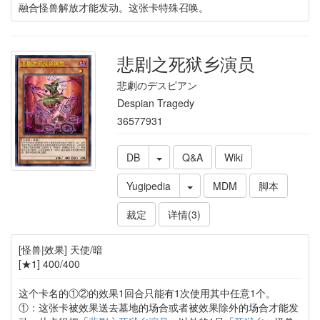
融合怪兽解放才能发动。这张卡特殊召唤。
悲剧之死狱乡演员
悲劇のデスピアン
Despian Tragedy
36577931
DB
Q&A
Wiki
Yugipedia
MDM
脚本
裁定
详情(3)
[怪兽|效果] 天使/暗
[★1] 400/400
这个卡名的①②的效果1回合只能有1次使用其中任意1个。
①：这张卡被效果送去墓地的场合或者被效果除外的场合才能发