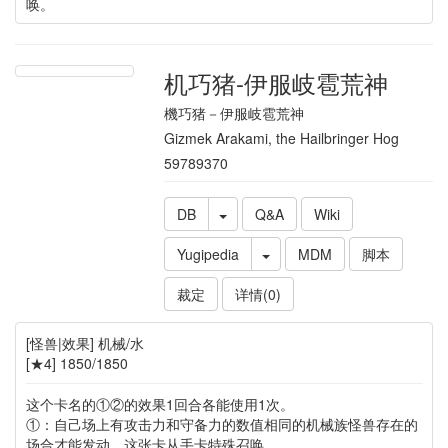
唤。
机巧猪-伊服岐雹荒神
機巧猪－伊服岐雹荒神
Gizmek Arakami, the Hailbringer Hog
59789370
DB
Q&A
Wiki
Yugipedia
MDM
脚本
裁定
详情(0)
[怪兽|效果] 机械/水
[★4] 1850/1850
这个卡名的①②的效果1回合各能使用1次。
①：自己场上有攻击力和守备力的数值相同的机械族怪兽存在的
场合才能发动。这张卡从手卡特殊召唤。