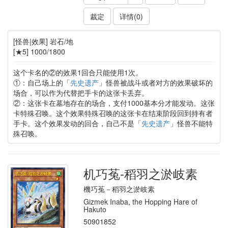
裁定
详情(0)
[怪兽|效果] 岩石/地
[★5] 1000/1800
这个卡名的②的效果1回合只能使用1次。
①：自己场上的「
先史遗产
」怪兽被战斗或者对方的效果破坏的
场合，可以作为代替把手卡的这张卡丢弃。
②：这张卡在墓地存在的场合，支付1000基本分才能发动。这张
卡特殊召唤。这个效果特殊召唤的这张卡在结束阶段回到持有者
手卡。这个效果发动的回合，自己不是「
先史遗产
」怪兽不能特
殊召唤。
机巧菟-稻羽之淤岐素
機巧菟－稻羽之淤岐素
Gizmek Inaba, the Hopping Hare of
Hakuto
50901852