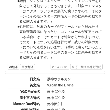
融合・シンクロ・エクシーズ・リンクモンスターを対
象として発動することもできます。（対象のモンスタ
ーはエクストラデッキに裏側で戻りますので、そのタ
ーンにそのモンスターの同名カードの効果を発動でき
る状態のままです。）
処理時に、対象のカードがフィールドから離れたり、
裏側守備表示になったり、コントロールが変更されて
いる場合には、そのカードは対象から外れますので、
そのカードについて処理は行わず、残りの対象のカー
ドについて処理を行います。（手札に戻らなかったカ
ードとその同名カードはそのターンに効果を発動でき
る状態のままです。）
AI翻译
百度翻译
2024-07-01
来源：数据库补充说明
日文名
獣神ヴァルカン
英文名
Vulcan the Divine
YGOPro译名
兽神 武尔坎
简中官方译名
兽神 武尔坎
Master Duel译名
兽神伏尔甘
NWBBS译名
兽神 武尔坎