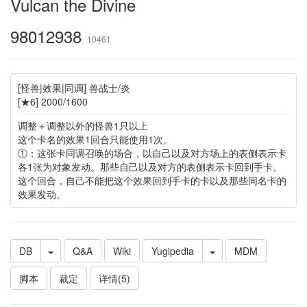
Vulcan the Divine
98012938
10461
[怪兽|效果|同调] 兽战士/炎
[★6] 2000/1600
调整＋调整以外的怪兽1只以上
这个卡名的效果1回合只能使用1次。
①：这张卡同调召唤的场合，以自己以及对方场上的表侧表示卡
各1张为对象发动。那些自己以及对方的表侧表示卡回到手卡。
这个回合，自己不能把这个效果回到手卡的卡以及那些同名卡的
效果发动。
DB
Q&A
Wiki
Yugipedia
MDM
脚本
裁定
详情(5)