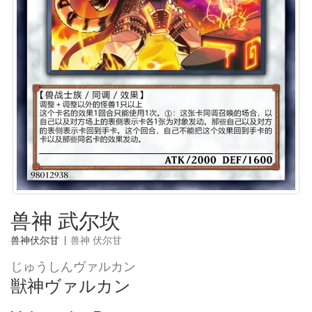
兽神 武尔坎
兽神伏尔甘
|
兽神 伏尔甘
じゅうしんヴァルカン
獣神ヴァルカン