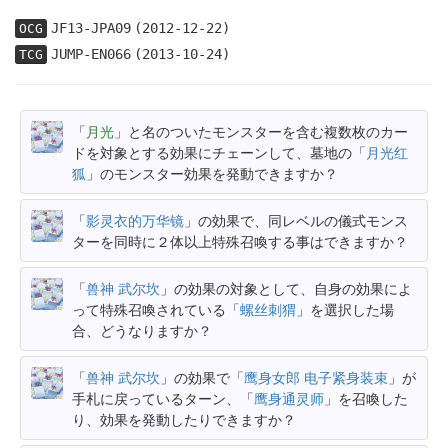
JF13-JPA09
(2012-12-22)
OCG
JUMP-EN066
(2013-10-24)
TCG
「
月光
」と名のついたモンスターを含む複数枚のカー
ドを対象とする効果にチェーンして、墓地の「
月光红
狐
」のモンスター効果を発動できますか？
「
影灵衣的万华镜
」の効果で、同レベルの儀式モンス
ターを同時に２体以上特殊召喚する事はできますか？
「
兽神 武尔坎
」の効果の対象として、自身の効果によ
って特殊召喚されている「
螺丝刺猬
」を選択した場
合、どうなりますか？
「
兽神 武尔坎
」の効果で「
鹰身女郎 电子紧身装束
」が
手札に戻っているターン、「
鹰身通灵师
」を召喚した
り、効果を発動したりできますか？