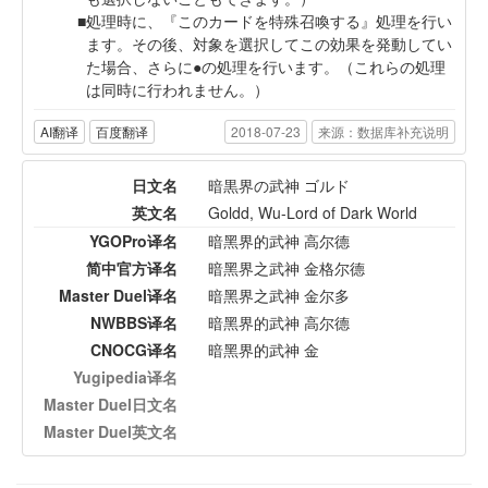
処理時に、『このカードを特殊召喚する』処理を行い
ます。その後、対象を選択してこの効果を発動してい
た場合、さらに●の処理を行います。（これらの処理
は同時に行われません。）
AI翻译
百度翻译
2018-07-23
来源：数据库补充说明
日文名
暗黒界の武神 ゴルド
英文名
Goldd, Wu-Lord of Dark World
YGOPro译名
暗黑界的武神 高尔德
简中官方译名
暗黑界之武神 金格尔德
Master Duel译名
暗黑界之武神 金尔多
NWBBS译名
暗黑界的武神 高尔德
CNOCG译名
暗黑界的武神 金
Yugipedia译名
Master Duel日文名
Master Duel英文名