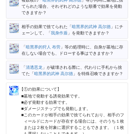
てられた場合、それぞれどのような順番で効果を発動
できますか？
相手の効果で捨てられた「
暗黑界的武神 高尔德
」にチ
ェーンして、「
我身作盾
」を発動できますか？
「
暗黑界的狩人 布劳
」等の処理時に、自身が墓地に存
在しない場合でも、ドローする事はできますか？
「
清透恶龙
」が破壊される際に、代わりに手札から捨
てた「
暗黑界的武神 高尔德
」を特殊召喚できますか？
【①の効果について】
墓地で発動する誘発効果です。
必ず発動する効果です。
ダメージステップでも発動します。
このカードが相手の効果で捨てられており、相手のフ
ィールドにカードが存在する場合には、そのうち１枚
または２枚を対象に選択することもできます。（１枚
も選択しないこともできます。）