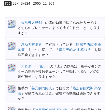
EEN-EN024
(2005-11-05)
TCG
「
天丛云之巳剑
」の②の効果で捨てられたカードは、
どちらのプレイヤーによって捨てられたことになりま
すか？
「
念动力防卫者
」で宣言されている「
暗黑界的武神 高
尔德
」を手札に戻して、「
暗黑界的龙神 格拉法
」を特
殊召喚できますか？
「
大灵术-「一轮」
」の『①』の効果は、相手がモンス
ターの効果を複数チェーンして発動した場合、どの効
果が無効になりますか？
相手の「
墓穴的同路人
」で自分の「
暗黑界的武神 高尔
德
」が捨てられた場合、破壊する効果は適用できます
か？
複数枚の「
暗黑界的武神 高尔德
」等が同時に墓地に捨