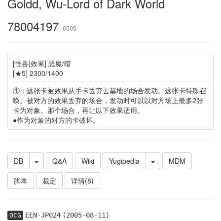
Goldd, Wu-Lord of Dark World
78004197
6505
[怪兽|效果] 恶魔/暗
[★5] 2300/1400
①：这张卡被效果从手卡丢弃去墓地的场合发动。这张卡特殊召
唤。被对方的效果丢弃的场合，发动时可以以对方场上最多2张
卡为对象。那个场合，再让以下效果适用。
●作为对象的对方的卡破坏。
DB
Q&A
Wiki
Yugipedia
MDM
脚本
裁定
详情(8)
EEN-JP024
(2005-08-11)
OCG