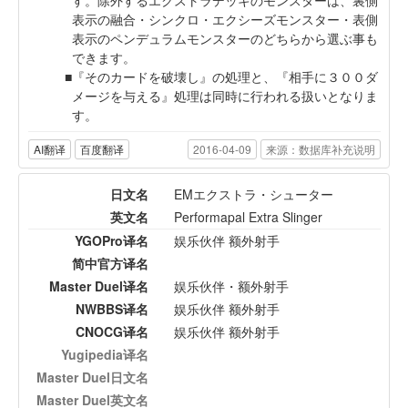
表示の融合・シンクロ・エクシーズモンスター・表側
表示のペンデュラムモンスターのどちらから選ぶ事も
できます。
『そのカードを破壊し』の処理と、『相手に３００ダ
メージを与える』処理は同時に行われる扱いとなりま
す。
AI翻译
百度翻译
2016-04-09
来源：数据库补充说明
日文名
EMエクストラ・シューター
英文名
Performapal Extra Slinger
YGOPro译名
娱乐伙伴 额外射手
简中官方译名
Master Duel译名
娱乐伙伴・额外射手
NWBBS译名
娱乐伙伴 额外射手
CNOCG译名
娱乐伙伴 额外射手
Yugipedia译名
Master Duel日文名
Master Duel英文名