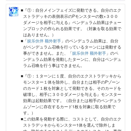
『①：自分メインフェイズに発動できる。自分のエク
ストラデッキの表側表示のPモンスターの数×３００
ダメージを相手に与える』ペンデュラム効果はチェー
ンブロックの作られる効果です。（対象を取る効果で
はありません。）
「
娱乐伙伴 额外射手
」のペンデュラム効果は、自分
がペンデュラム召喚を行っているターンには発動する
事ができません。また、「
娱乐伙伴 额外射手
」のペ
ンデュラム効果を発動したターンに、自分はペンデュ
ラム召喚を行う事はできません。
『①：１ターンに１度、自分のエクストラデッキから
モンスター１体を除外し、自分または相手のPゾーン
のカード１枚を対象として発動できる。そのカードを
破壊し、相手に３００ダメージを与える』モンスター
効果は起動効果です。（自分または相手のペンデュラ
ムゾーンに存在するカード1枚を対象に取る効果で
す。）
この効果を発動する際に、コストとして、自分のエク
ストラデッキからモンスター1体を選んで除外しま
す。除外するエクストラデッキのモンスターは、裏側