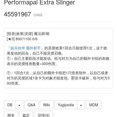
Performapal Extra Slinger
45591967
12402
[怪兽|效果|灵摆] 魔法师/暗
[★3] 800/1100 6/6
「
娱乐伙伴 额外射手
」的灵摆效果1回合只能使用1次，这个效
果发动的回合，自己不能灵摆召唤。
①：自己主要阶段才能发动。给与对方为自己的额外卡组的表侧
表示的灵摆怪兽数量×300伤害。
①：1回合1次，从自己的额外卡组把1只怪兽除外，以自己或者
对方的灵摆区域1张卡为对象才能发动。那张卡破坏，给与对方3
00伤害。
DB
Q&A
Wiki
Yugipedia
MDM
脚本
裁定
详情(9)