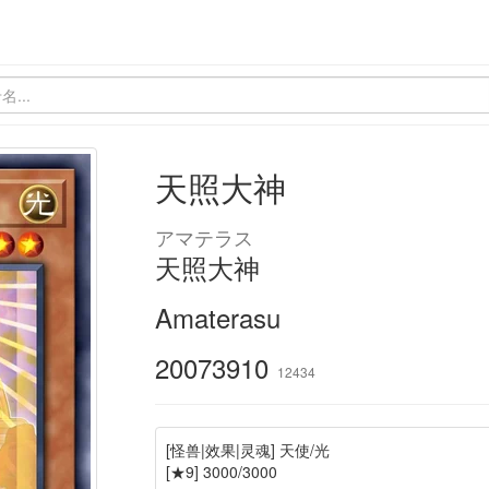
天照大神
アマテラス
天照大神
Amaterasu
20073910
12434
[怪兽|效果|灵魂] 天使/光
[★9] 3000/3000