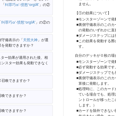
ません。
、「
纠罪巧α'-愤怒“orgIA”
」の②
【①の効果について】
モンスターゾーンで発
「
纠罪巧α'-愤怒“orgIA”
」の②の
裏側守備表示のこのカ
の発動のいずれかに直
ダメージステップには
側守備表示の「
天照大神
」が選
この効果を発動する際
果を発動できますか？
す。
自分のデッキが０枚の場
スター効果が適用された後、相
モンスターゾーンで発
モンスター効果も発動できなく
必ず発動する効果です
ダメージステップでも
裏側守備表示のこのカ
常召喚できますか？
算後に発動します。
処理時に、このカード
ている場合でも、処理
召喚できますか？
ントロールが移ったこ
します。）
召喚できますか？
カードを除外できない
外できない場合、カー