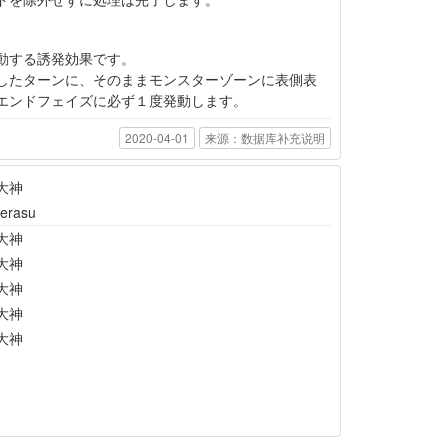
動する誘発効果です。
したターンに、そのままモンスターゾーンに表側表
エンドフェイズに必ず１度発動します。
2020-04-01
来源：数据库补充说明
大神
erasu
大神
大神
大神
大神
大神