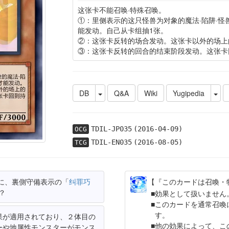
这张卡不能召唤·特殊召唤。
①：里侧表示的这只怪兽为对象的魔法·陷阱·
能发动。自己从卡组抽1张。
②：这张卡反转的场合发动。这张卡以外的场上
③：这张卡反转的回合的结束阶段发动。这张卡
DB
Q&A
Wiki
Yugipedia
TDIL-JP035
(2016-04-09)
OCG
TDIL-EN035
(2016-08-05)
TCG
に、裏側守備表示の「
纠罪巧
【『このカードは召喚・
？
効果として扱いません
このカードを通常召喚
す。
果が適用されており、２体目の
他の効果によって、こ
ーや地属性モンスターがモンス