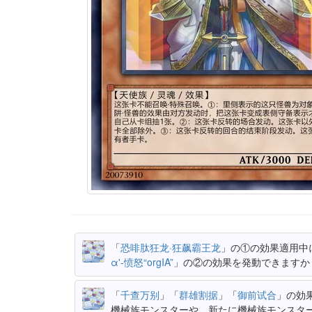
「
恐啡肽狂龙·狂飙霸王龙
」の①の効果適用中
α'-愤怒“orgIA”
」の②の効果を発動できますか
「
千查万别
」「
群雄割据
」「
御前试合
」の効
機械族モンスターや、新たに機械族モンスタ