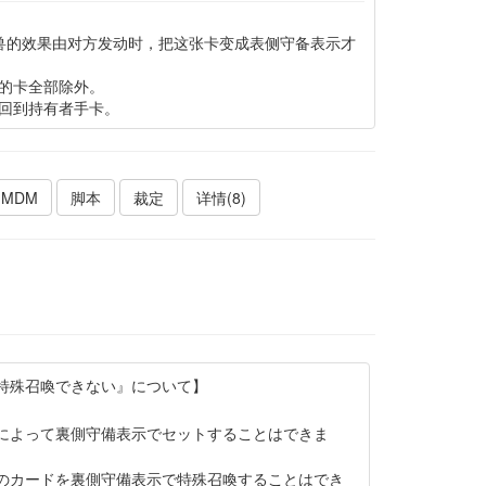
怪兽的效果由对方发动时，把这张卡变成表侧守备表示才
的卡全部除外。
回到持有者手卡。
MDM
脚本
裁定
详情(8)
特殊召喚できない』について】
。
によって裏側守備表示でセットすることはできま
のカードを裏側守備表示で特殊召喚することはでき