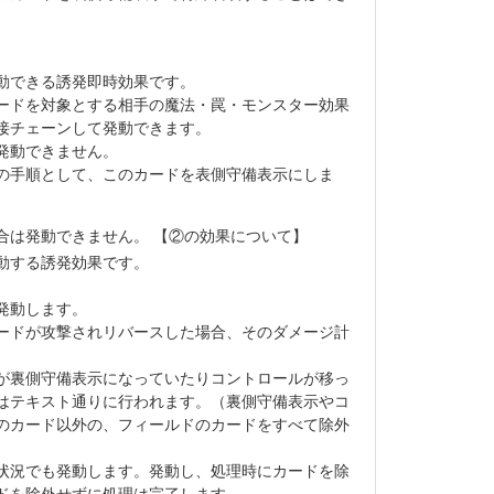
動できる誘発即時効果です。
ードを対象とする相手の魔法・罠・モンスター効果
接チェーンして発動できます。
発動できません。
の手順として、このカードを表側守備表示にしま
合は発動できません。 【②の効果について】
動する誘発効果です。
。
発動します。
ードが攻撃されリバースした場合、そのダメージ計
が裏側守備表示になっていたりコントロールが移っ
はテキスト通りに行われます。（裏側守備表示やコ
のカード以外の、フィールドのカードをすべて除外
状況でも発動します。発動し、処理時にカードを除
ドを除外せずに処理は完了します。