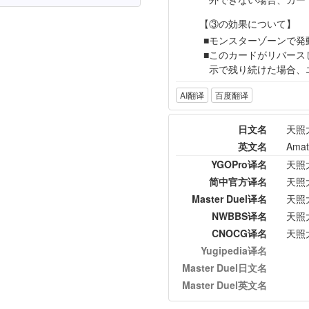
【③の効果について】
モンスターゾーンで発
このカードがリバース
示で残り続けた場合、
AI翻译
百度翻译
日文名
天照
英文名
Amat
YGOPro译名
天照
简中官方译名
天照
Master Duel译名
天照
NWBBS译名
天照
CNOCG译名
天照
Yugipedia译名
Master Duel日文名
Master Duel英文名