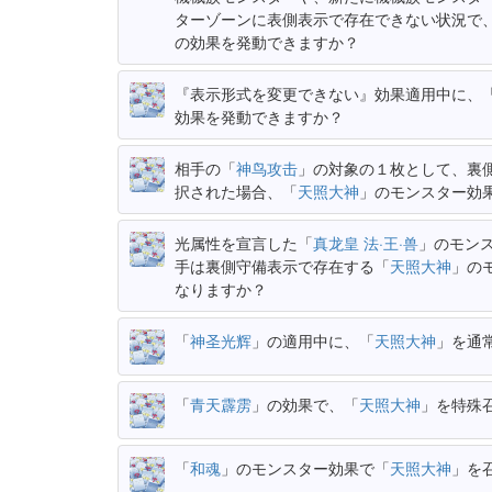
ターゾーンに表側表示で存在できない状況で
の効果を発動できますか？
『表示形式を変更できない』効果適用中に、
効果を発動できますか？
相手の「
神鸟攻击
」の対象の１枚として、裏
択された場合、「
天照大神
」のモンスター効
光属性を宣言した「
真龙皇 法·王·兽
」のモン
手は裏側守備表示で存在する「
天照大神
」の
なりますか？
「
神圣光辉
」の適用中に、「
天照大神
」を通
「
青天霹雳
」の効果で、「
天照大神
」を特殊
「
和魂
」のモンスター効果で「
天照大神
」を