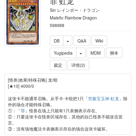
罪 虹龙
Sin レインボー・ドラゴン
Malefic Rainbow Dragon
598988
DB
Q&A
Wiki
Yugipedia
MDM
脚本
裁定
详情(2)
[怪兽|效果|特殊召唤] 龙/暗
[★10] 4000/0
这张卡不能通常召唤。从手卡·卡组把1只「
究极宝玉神 虹龙
」除
外的场合才能特殊召唤。
①：「
罪
」怪兽在场上只能有1只表侧表示存在。
②：只要这张卡在怪兽区域存在，其他的自己怪兽不能攻击宣
言。
③：没有场地魔法卡表侧表示存在的场合这张卡破坏。