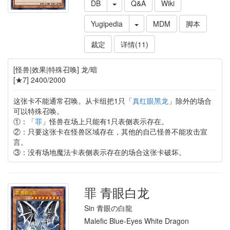
DB
Q&A
Wiki
Yugipedia
MDM
脚本
裁定
详情(11)
[怪兽|效果|特殊召唤] 龙/暗
[★7] 2400/2000
这张卡不能通常召唤。从卡组把1只「
真红眼黑龙
」除外的场合
可以特殊召唤。
①：「
罪
」怪兽在场上只能有1只表侧表示存在。
②：只要这张卡在怪兽区域存在，其他的自己怪兽不能攻击宣
言。
③：没有场地魔法卡表侧表示存在的场合这张卡破坏。
罪 青眼白龙
Sin 青眼の白龍
Malefic Blue-Eyes White Dragon