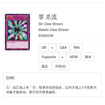
罪 爪流
Sin Claw Stream
Malefic Claw Stream
53063039
DB
Q&A
Wiki
Yugipedia
MDM
脚本
裁定
详情(0)
[陷阱]
①：自己场上有「
罪
」怪兽存在的场合，以对方场上1只怪兽为
对象才能发动。那只对方怪兽破坏。