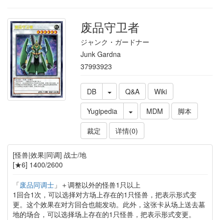
废品守卫者
ジャンク・ガードナー
Junk Gardna
37993923
DB
Q&A
Wiki
Yugipedia
MDM
脚本
裁定
详情(0)
[怪兽|效果|同调] 战士/地
[★6] 1400/2600
「
废品同调士
」＋调整以外的怪兽1只以上
1回合1次，可以选择对方场上存在的1只怪兽，把表示形式变
更。这个效果在对方回合也能发动。此外，这张卡从场上送去墓
地的场合，可以选择场上存在的1只怪兽，把表示形式变更。