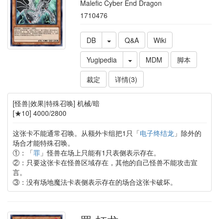
Malefic Cyber End Dragon
1710476
DB
Q&A
Wiki
Yugipedia
MDM
脚本
裁定
详情(3)
[怪兽|效果|特殊召唤] 机械/暗
[★10] 4000/2800
这张卡不能通常召唤。从额外卡组把1只「
电子终结龙
」除外的
场合才能特殊召唤。
①：「
罪
」怪兽在场上只能有1只表侧表示存在。
②：只要这张卡在怪兽区域存在，其他的自己怪兽不能攻击宣
言。
③：没有场地魔法卡表侧表示存在的场合这张卡破坏。