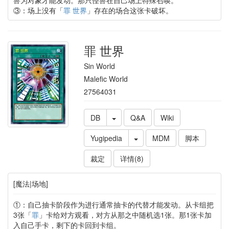
③：场上没有「
罪 世界
」存在的场合这张卡破坏。
罪 世界
Sin World
Malefic World
27564031
DB
Q&A
Wiki
Yugipedia
MDM
脚本
裁定
详情(8)
[魔法|场地]
①：自己抽卡阶段作为进行通常抽卡的代替才能发动。从卡组把
3张「
罪
」卡给对方观看，对方从那之中随机选1张。那1张卡加
入自己手卡，剩下的卡回到卡组。