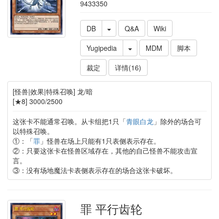
9433350
DB
Q&A
Wiki
Yugipedia
MDM
脚本
裁定
详情(16)
[怪兽|效果|特殊召唤] 龙/暗
[★8] 3000/2500
这张卡不能通常召唤。从卡组把1只「
青眼白龙
」除外的场合可
以特殊召唤。
①：「
罪
」怪兽在场上只能有1只表侧表示存在。
②：只要这张卡在怪兽区域存在，其他的自己怪兽不能攻击宣
言。
③：没有场地魔法卡表侧表示存在的场合这张卡破坏。
罪 平行齿轮