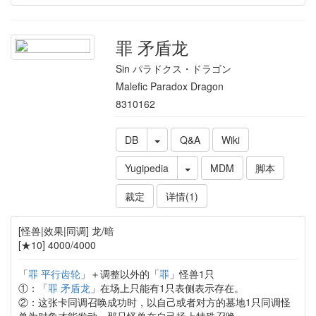
罪 矛盾龙
Sin パラドクス・ドラゴン
Malefic Paradox Dragon
8310162
DB
Q&A
Wiki
Yugipedia
MDM
脚本
裁定
详情(1)
[怪兽|效果|同调] 龙/暗
[★10] 4000/4000
「
罪 平行齿轮
」＋调整以外的「
罪
」怪兽1只
①：「
罪 矛盾龙
」在场上只能有1只表侧表示存在。
②：这张卡同调召唤成功时，以自己或者对方的墓地1只同调怪
兽为对象才能发动。那只怪兽在自己场上特殊召唤。