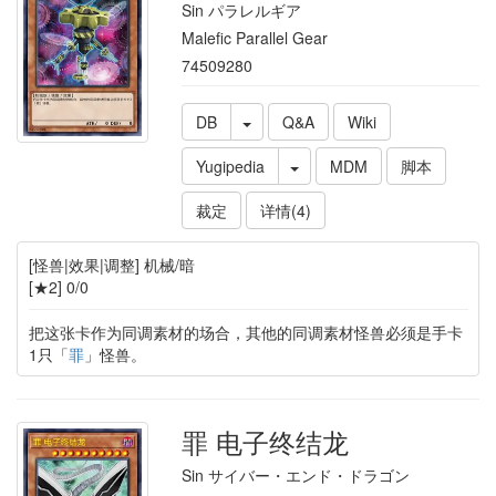
Sin パラレルギア
Malefic Parallel Gear
74509280
DB
Q&A
Wiki
Yugipedia
MDM
脚本
裁定
详情(4)
[怪兽|效果|调整] 机械/暗
[★2] 0/0
把这张卡作为同调素材的场合，其他的同调素材怪兽必须是手卡
1只「
罪
」怪兽。
罪 电子终结龙
Sin サイバー・エンド・ドラゴン