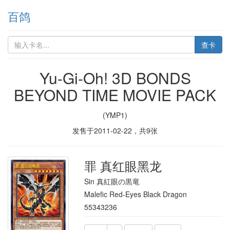
百鸽
查卡
Yu-Gi-Oh! 3D BONDS
BEYOND TIME MOVIE PACK
(YMP1)
发售于
2011-02-22
，共
9
张
罪 真红眼黑龙
Sin 真紅眼の黒竜
Malefic Red-Eyes Black Dragon
55343236