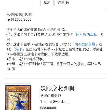
裁定
详情(9)
[怪兽|效果] 龙/暗
[★8] 2500/2000
这个卡名的②的效果1回合只能使用1次。
①：这张卡的卡名只要在场上·墓地存在当作「
阿不思的落胤
」使
用。
②：这张卡在手卡·墓地存在的场合，把1只「
阿不思的落胤
」或
1张「
烙印
」魔法·陷阱卡从手卡·卡组送去墓地才能发动。以那张
卡从哪里送去墓地来对应的以下效果适用。
●手卡：这张卡特殊召唤。
●卡组：这张卡回到卡组最下面。从手卡回去的场合，再让自己
抽1张。
妖眼之相剑师
妖眼の相剣師
The Iris Swordsoul
62849088