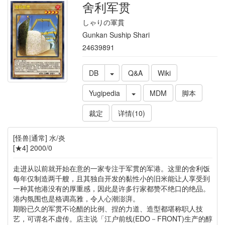
舍利军贯
しゃりの軍貫
Gunkan Suship Shari
24639891
DB
Q&A
Wiki
Yugipedia
MDM
脚本
裁定
详情(10)
[怪兽|通常] 水/炎
[★4] 2000/0
走进从以前就开始在意的一家专注于军贯的军港。这里的舍利饭
每年仅制造两千艘，且其独自开发的黏性小的旧米能让人享受到
一种其他港没有的厚重感，因此是许多行家都赞不绝口的绝品。
港内氛围也是格调高雅，令人心潮澎湃。
期盼已久的军贯不论醋的比例、捏的力道、造型都堪称职人技
艺，可谓名不虚传。店主说「江户前线(EDO－FRONT)生产的醇