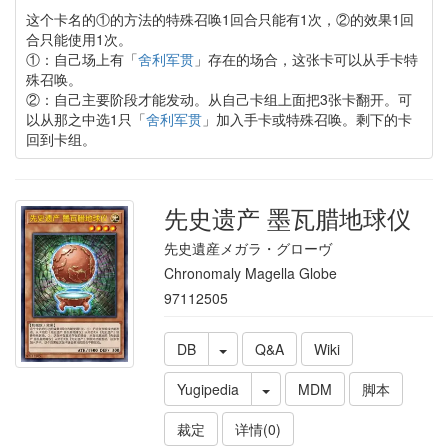
这个卡名的①的方法的特殊召唤1回合只能有1次，②的效果1回
合只能使用1次。
①：自己场上有「
舍利军贯
」存在的场合，这张卡可以从手卡特
殊召唤。
②：自己主要阶段才能发动。从自己卡组上面把3张卡翻开。可
以从那之中选1只「
舍利军贯
」加入手卡或特殊召唤。剩下的卡
回到卡组。
先史遗产 墨瓦腊地球仪
先史遺産メガラ・グローヴ
Chronomaly Magella Globe
97112505
DB
Q&A
Wiki
Yugipedia
MDM
脚本
裁定
详情(0)