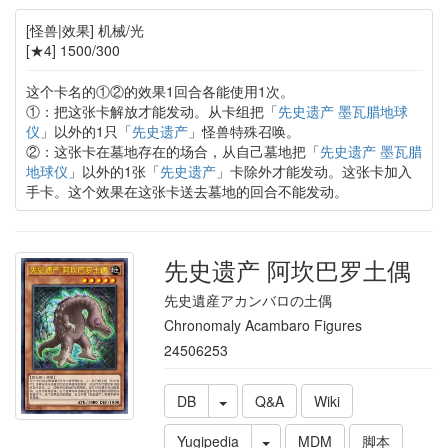
[怪兽|效果] 机械/光
[★4] 1500/300
这个卡名的①②的效果1回合各能使用1次。
①：把这张卡解放才能发动。从卡组把「
先史遗产 墨瓦腊地球
仪
」以外的1只「
先史遗产
」怪兽特殊召唤。
②：这张卡在墓地存在的场合，从自己墓地把「
先史遗产 墨瓦腊
地球仪
」以外的1张「
先史遗产
」卡除外才能发动。这张卡加入
手卡。这个效果在这张卡送去墓地的回合不能发动。
先史遗产 阿坎巴罗土偶
先史遺産アカンバロの土偶
Chronomaly Acambaro Figures
24506253
DB
Q&A
Wiki
Yugipedia
MDM
脚本