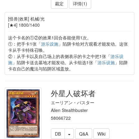
裁定
详情(1)
[怪兽|效果] 机械/光
[★4] 1800/1400
这个卡名的①②的效果1回合各能使用1次。
①：把手卡1张「
游乐设施
」陷阱卡给对方观看才能发动。这张
卡从手卡特殊召唤。
②：从手卡以及自己场上的表侧表示的卡之中把1张「
游乐设
施
」陷阱卡送去墓地才能发动。从卡组选1张「
游乐设施
」陷阱
卡在自己的魔法与陷阱区域盖放。
外星人破坏者
エーリアン・バスター
Alien Stealthbuster
58066722
DB
Q&A
Wiki