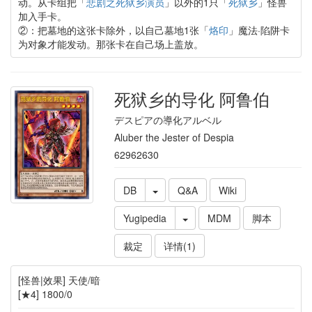
动。从卡组把「
悲剧之死狱乡演员
」以外的1只「
死狱乡
」怪兽
加入手卡。
②：把墓地的这张卡除外，以自己墓地1张「
烙印
」魔法·陷阱卡
为对象才能发动。那张卡在自己场上盖放。
死狱乡的导化 阿鲁伯
デスピアの導化アルベル
Aluber the Jester of Despia
62962630
DB
Q&A
Wiki
Yugipedia
MDM
脚本
裁定
详情(1)
[怪兽|效果] 天使/暗
[★4] 1800/0