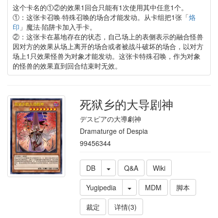
这个卡名的①②的效果1回合只能有1次使用其中任意1个。
①：这张卡召唤·特殊召唤的场合才能发动。从卡组把1张「
烙
印
」魔法·陷阱卡加入手卡。
②：这张卡在墓地存在的状态，自己场上的表侧表示的融合怪兽
因对方的效果从场上离开的场合或者被战斗破坏的场合，以对方
场上1只效果怪兽为对象才能发动。这张卡特殊召唤，作为对象
的怪兽的效果直到回合结束时无效。
死狱乡的大导剧神
デスピアの大導劇神
Dramaturge of Despia
99456344
DB
Q&A
Wiki
Yugipedia
MDM
脚本
裁定
详情(3)