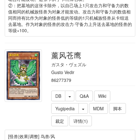
②：把墓地的这张卡除外，以自己场上1只攻击力和守备力的数
值相同的机械族怪兽为对象才能发动。攻击力和守备力的数值相
同而持有比作为对象的怪兽低的等级的1只机械族怪兽从卡组送
去墓地。作为对象的怪兽的攻击力·守备力上升送去墓地的怪兽的
等级×100。
薰风苍鹰
ガスタ・ヴェズル
Gusto Vedir
86277379
DB
Q&A
Wiki
Yugipedia
MDM
脚本
裁定
详情(1)
[怪兽|效果|调整] 鸟兽/风