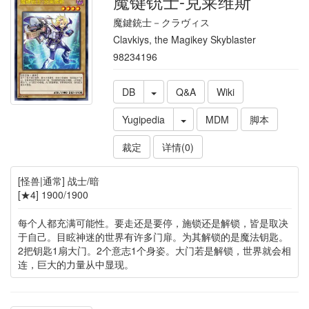
魔键铳士-克莱维斯
魔鍵銃士－クラヴィス
Clavkiys, the Magikey Skyblaster
98234196
DB
Q&A
Wiki
Yugipedia
MDM
脚本
裁定
详情(0)
[怪兽|通常] 战士/暗
[★4] 1900/1900
每个人都充满可能性。要走还是要停，施锁还是解锁，皆是取决
于自己。目眩神迷的世界有许多门扉。为其解锁的是魔法钥匙。
2把钥匙1扇大门。2个意志1个身姿。大门若是解锁，世界就会相
连，巨大的力量从中显现。