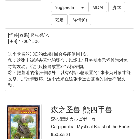
Yugipedia
MDM
脚本
裁定
详情(0)
[怪兽|效果] 爬虫类/光
[★4] 1700/1500
这个卡名的①②的效果1回合各能使用1次。
①：这张卡被送去墓地的场合，以场上1只表侧表示怪兽为对象
才能发动。给那只怪兽放置2个A指示物。
②：把墓地的这张卡除外，以有A指示物放置的1张卡为对象才能
发动。那张卡破坏。这个效果在这张卡送去墓地的回合不能发
动。
森之圣兽 熊四手兽
森の聖獣 カルピポニカ
Carpiponica, Mystical Beast of the Forest
85055821