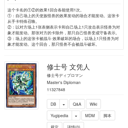
这个卡名的①②的效果1回合各能使用1次。
①：自己场上的天使族怪兽的效果发动的场合才能发动。这张卡
从手卡特殊召唤。
②：以对方场上1张表侧表示卡和自己场上1只攻击表示怪兽为对
象才能发动。那张对方的卡除外，那只自己怪兽变成守备表示。
③：场上的这张卡被战斗·效果破坏的场合，以场上1只怪兽为对
象才能发动。这个回合，那只怪兽不会被战斗破坏。
修士号 文凭人
修士号ディプロマン
Master's Diploman
11327848
DB
Q&A
Wiki
Yugipedia
MDM
脚本
裁定
详情(0)