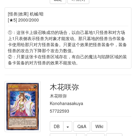
[怪兽|效果] 机械/暗
[★5] 2000/2000
①：这张卡上级召唤成功的场合，以自己墓地1只怪兽和对方场
上1只表侧表示怪兽为对象才能发动。那只墓地的怪兽当作装备
卡使用给那只对方怪兽装备。只要这个效果把怪兽装备中，装备
怪兽的攻击力下降那个攻击力数值。
②：只要这张卡在怪兽区域存在，有自己的魔法与陷阱区域的装
备卡装备的对方怪兽的效果不能发动。
木花咲弥
木花咲弥
Konohanasakuya
57722593
DB
Q&A
Wiki