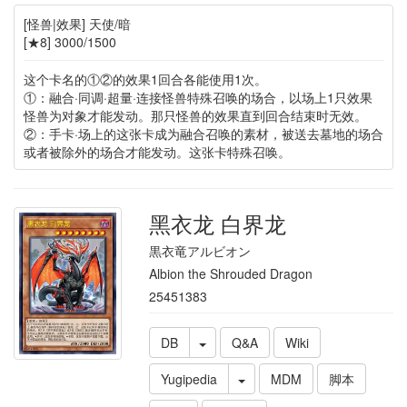
[怪兽|效果] 天使/暗
[★8] 3000/1500
这个卡名的①②的效果1回合各能使用1次。
①：融合·同调·超量·连接怪兽特殊召唤的场合，以场上1只效果
怪兽为对象才能发动。那只怪兽的效果直到回合结束时无效。
②：手卡·场上的这张卡成为融合召唤的素材，被送去墓地的场合
或者被除外的场合才能发动。这张卡特殊召唤。
黑衣龙 白界龙
黒衣竜アルビオン
Albion the Shrouded Dragon
25451383
DB
Q&A
Wiki
Yugipedia
MDM
脚本