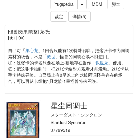
Yugipedia
MDM
脚本
裁定
详情(5)
[怪兽|效果|调整] 龙/光
[★1] 0/0
自己对「
集心龙
」1回合只能有1次特殊召唤，把这张卡作为同调
素材的场合，不是「
救世
」怪兽的同调召唤不能使用。
①：这张卡的卡名只要在场上·墓地存在当作「
救世龙
」使用。
②：把这张卡抽到时，把这张卡给对方观看才能发动。这张卡从
手卡特殊召唤。自己场上有8星以上的龙族同调怪兽存在的场
合，可以再从卡组把1只龙族·1星怪兽特殊召唤。
星尘同调士
スターダスト・シンクロン
Stardust Synchron
37799519