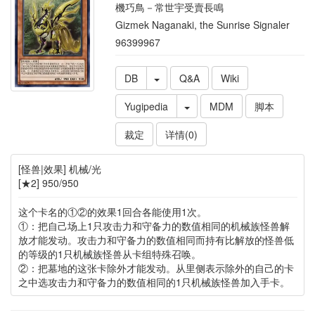
機巧鳥－常世宇受賣長鳴
Gizmek Naganaki, the Sunrise Signaler
96399967
DB
Q&A
Wiki
Yugipedia
MDM
脚本
裁定
详情(0)
[怪兽|效果] 机械/光
[★2] 950/950
这个卡名的①②的效果1回合各能使用1次。
①：把自己场上1只攻击力和守备力的数值相同的机械族怪兽解
放才能发动。攻击力和守备力的数值相同而持有比解放的怪兽低
的等级的1只机械族怪兽从卡组特殊召唤。
②：把墓地的这张卡除外才能发动。从里侧表示除外的自己的卡
之中选攻击力和守备力的数值相同的1只机械族怪兽加入手卡。