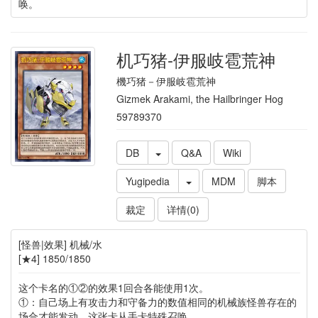
唤。
机巧猪-伊服岐雹荒神
機巧猪－伊服岐雹荒神
Gizmek Arakami, the Hailbringer Hog
59789370
DB
Q&A
Wiki
Yugipedia
MDM
脚本
裁定
详情(0)
[怪兽|效果] 机械/水
[★4] 1850/1850
这个卡名的①②的效果1回合各能使用1次。
①：自己场上有攻击力和守备力的数值相同的机械族怪兽存在的
场合才能发动。这张卡从手卡特殊召唤。