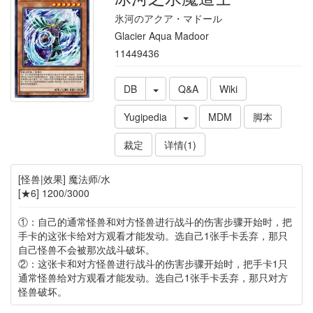
氷河のアクア・マドール
Glacier Aqua Madoor
11449436
DB
Q&A
Wiki
Yugipedia
MDM
脚本
裁定
详情(1)
[怪兽|效果] 魔法师/水
[★6] 1200/3000
①：自己的通常怪兽和对方怪兽进行战斗的伤害步骤开始时，把
手卡的这张卡给对方观看才能发动。选自己1张手卡丢弃，那只
自己怪兽不会被那次战斗破坏。
②：这张卡和对方怪兽进行战斗的伤害步骤开始时，把手卡1只
通常怪兽给对方观看才能发动。选自己1张手卡丢弃，那只对方
怪兽破坏。