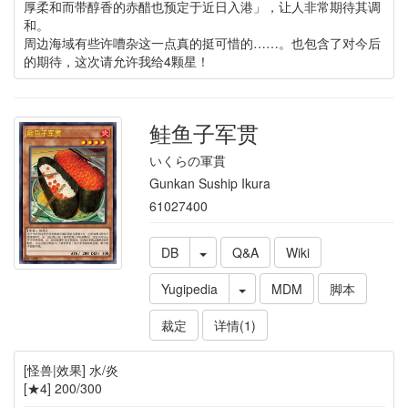
厚柔和而带醇香的赤醋也预定于近日入港」，让人非常期待其调
和。
周边海域有些许嘈杂这一点真的挺可惜的……。也包含了对今后
的期待，这次请允许我给4颗星！
鲑鱼子军贯
いくらの軍貫
Gunkan Suship Ikura
61027400
DB
Q&A
Wiki
Yugipedia
MDM
脚本
裁定
详情(1)
[怪兽|效果] 水/炎
[★4] 200/300