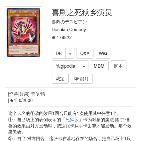
喜剧之死狱乡演员
喜劇のデスピアン
Despian Comedy
90179822
DB
Q&A
Wiki
Yugipedia
MDM
脚本
裁定
详情(1)
[怪兽|效果] 天使/暗
[★1] 0/2000
这个卡名的①②的效果1回合只能有1次使用其中任意1个。
①：自己场上的表侧表示的「
死狱乡
」卡为对象的魔法·陷阱·怪
兽的效果由对方发动时，把这张卡从手卡丢弃才能发动。那个效
果无效。
②：自己·对方回合，这张卡在墓地存在的场合，把自己场上1只