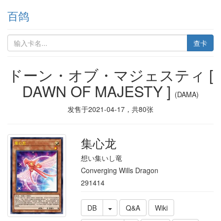
百鸽
查卡
ドーン・オブ・マジェスティ [
DAWN OF MAJESTY ]
(DAMA)
发售于
2021-04-17
，共
80
张
集心龙
想い集いし竜
Converging Wills Dragon
291414
DB
Q&A
Wiki