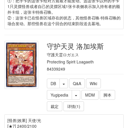
①：把手卡的这张卡给对方观看才能发动。选这张卡以外的手卡
1只灵摆怪兽或者自己的灵摆区域1张卡表侧表示加入持有者的额
外卡组，这张卡特殊召唤。
②：这张卡已在怪兽区域存在的状态，其他怪兽召唤·特殊召唤的
场合发动。那些怪兽在这个回合的结束阶段送去墓地。
守护天灵 洛加埃斯
守護天霊ロガエス
Protecting Spirit Loagaeth
84339249
DB
Q&A
Wiki
Yugipedia
MDM
脚本
裁定
详情(1)
[怪兽|效果] 天使/光
[★7] 2400/2100