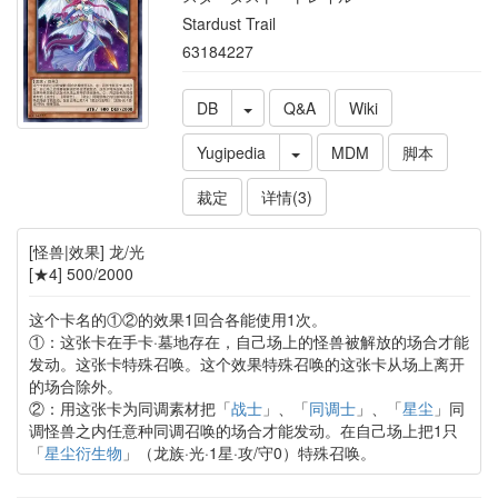
Stardust Trail
63184227
DB
Q&A
Wiki
Yugipedia
MDM
脚本
裁定
详情(3)
[怪兽|效果] 龙/光
[★4] 500/2000
这个卡名的①②的效果1回合各能使用1次。
①：这张卡在手卡·墓地存在，自己场上的怪兽被解放的场合才能
发动。这张卡特殊召唤。这个效果特殊召唤的这张卡从场上离开
的场合除外。
②：用这张卡为同调素材把「
战士
」、「
同调士
」、「
星尘
」同
调怪兽之内任意种同调召唤的场合才能发动。在自己场上把1只
「
星尘衍生物
」（龙族·光·1星·攻/守0）特殊召唤。