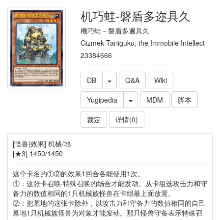
机巧蛙-磐盾多迩具久
機巧蛙－磐盾多邇具久
Gizmek Taniguku, the Immobile Intellect
23384666
DB
Q&A
Wiki
Yugipedia
MDM
脚本
裁定
详情(0)
[怪兽|效果] 机械/地
[★3] 1450/1450
这个卡名的①②的效果1回合各能使用1次。
①：这张卡召唤·特殊召唤的场合才能发动。从卡组选攻击力和守
备力的数值相同的1只机械族怪兽在卡组最上面放置。
②：把墓地的这张卡除外，以攻击力和守备力的数值相同的自己
墓地1只机械族怪兽为对象才能发动。那只怪兽守备表示特殊召