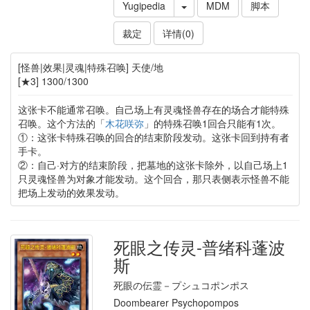
Yugipedia
MDM
脚本
裁定
详情(0)
[怪兽|效果|灵魂|特殊召唤] 天使/地
[★3] 1300/1300
这张卡不能通常召唤。自己场上有灵魂怪兽存在的场合才能特殊
召唤。这个方法的「
木花咲弥
」的特殊召唤1回合只能有1次。
①：这张卡特殊召唤的回合的结束阶段发动。这张卡回到持有者
手卡。
②：自己·对方的结束阶段，把墓地的这张卡除外，以自己场上1
只灵魂怪兽为对象才能发动。这个回合，那只表侧表示怪兽不能
把场上发动的效果发动。
死眼之传灵-普绪科蓬波
斯
死眼の伝霊－プシュコポンポス
Doombearer Psychopompos