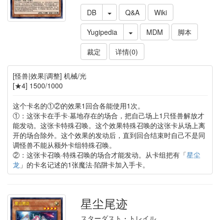
DB
Q&A
Wiki
Yugipedia
MDM
脚本
裁定
详情(0)
[怪兽|效果|调整] 机械/光
[★4] 1500/1000
这个卡名的①②的效果1回合各能使用1次。
①：这张卡在手卡·墓地存在的场合，把自己场上1只怪兽解放才
能发动。这张卡特殊召唤。这个效果特殊召唤的这张卡从场上离
开的场合除外。这个效果的发动后，直到回合结束时自己不是同
调怪兽不能从额外卡组特殊召唤。
②：这张卡召唤·特殊召唤的场合才能发动。从卡组把有「
星尘
龙
」的卡名记述的1张魔法·陷阱卡加入手卡。
星尘尾迹
スターダスト・トレイル