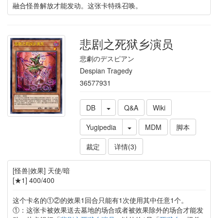
融合怪兽解放才能发动。这张卡特殊召唤。
悲剧之死狱乡演员
悲劇のデスピアン
Despian Tragedy
36577931
DB
Q&A
Wiki
Yugipedia
MDM
脚本
裁定
详情(3)
[怪兽|效果] 天使/暗
[★1] 400/400
这个卡名的①②的效果1回合只能有1次使用其中任意1个。
①：这张卡被效果送去墓地的场合或者被效果除外的场合才能发