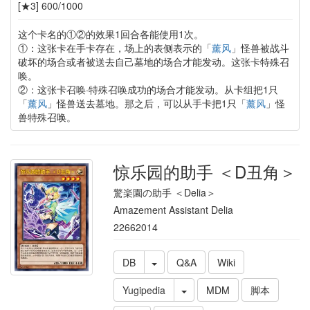
[★3] 600/1000
这个卡名的①②的效果1回合各能使用1次。
①：这张卡在手卡存在，场上的表侧表示的「
薰风
」怪兽被战斗
破坏的场合或者被送去自己墓地的场合才能发动。这张卡特殊召
唤。
②：这张卡召唤·特殊召唤成功的场合才能发动。从卡组把1只
「
薰风
」怪兽送去墓地。那之后，可以从手卡把1只「
薰风
」怪
兽特殊召唤。
惊乐园的助手 ＜D丑角＞
驚楽園の助手 ＜Delia＞
Amazement Assistant Delia
22662014
DB
Q&A
Wiki
Yugipedia
MDM
脚本