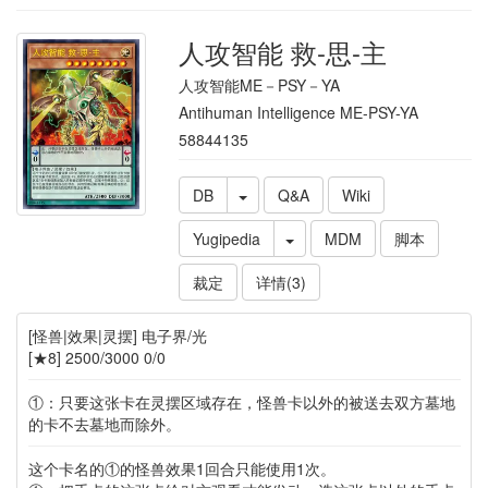
人攻智能 救-思-主
人攻智能ME－PSY－YA
Antihuman Intelligence ME-PSY-YA
58844135
DB
Q&A
Wiki
Yugipedia
MDM
脚本
裁定
详情(3)
[怪兽|效果|灵摆] 电子界/光
[★8] 2500/3000 0/0
①：只要这张卡在灵摆区域存在，怪兽卡以外的被送去双方墓地
的卡不去墓地而除外。
这个卡名的①的怪兽效果1回合只能使用1次。