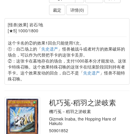
裁定
详情(0)
[怪兽|效果] 岩石/地
[★5] 1000/1800
这个卡名的②的效果1回合只能使用1次。
①：自己场上的「
先史遗产
」怪兽被战斗或者对方的效果破坏的
场合，可以作为代替把手卡的这张卡丢弃。
②：这张卡在墓地存在的场合，支付1000基本分才能发动。这张
卡特殊召唤。这个效果特殊召唤的这张卡在结束阶段回到持有者
手卡。这个效果发动的回合，自己不是「
先史遗产
」怪兽不能特
殊召唤。
机巧菟-稻羽之淤岐素
機巧菟－稻羽之淤岐素
Gizmek Inaba, the Hopping Hare of
Hakuto
50901852