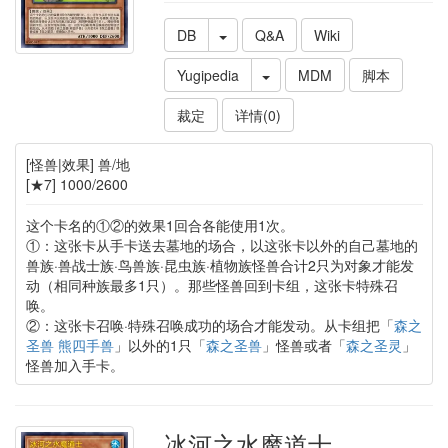
DB
Q&A
Wiki
Yugipedia
MDM
脚本
裁定
详情(0)
[怪兽|效果] 兽/地
[★7] 1000/2600
这个卡名的①②的效果1回合各能使用1次。
①：这张卡从手卡送去墓地的场合，以这张卡以外的自己墓地的
兽族·兽战士族·鸟兽族·昆虫族·植物族怪兽合计2只为对象才能发
动（相同种族最多1只）。那些怪兽回到卡组，这张卡特殊召
唤。
②：这张卡召唤·特殊召唤成功的场合才能发动。从卡组把「
森之
圣兽 熊四手兽
」以外的1只「
森之圣兽
」怪兽或者「
森之圣灵
」
怪兽加入手卡。
冰河之水魔道士