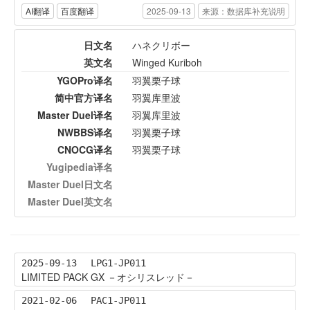
AI翻译
百度翻译
2025-09-13
来源：数据库补充说明
日文名
ハネクリボー
英文名
Winged Kuriboh
YGOPro译名
羽翼栗子球
简中官方译名
羽翼库里波
Master Duel译名
羽翼库里波
NWBBS译名
羽翼栗子球
CNOCG译名
羽翼栗子球
Yugipedia译名
Master Duel日文名
Master Duel英文名
2025-09-13
LPG1-JP011
LIMITED PACK GX －オシリスレッド－
2021-02-06
PAC1-JP011