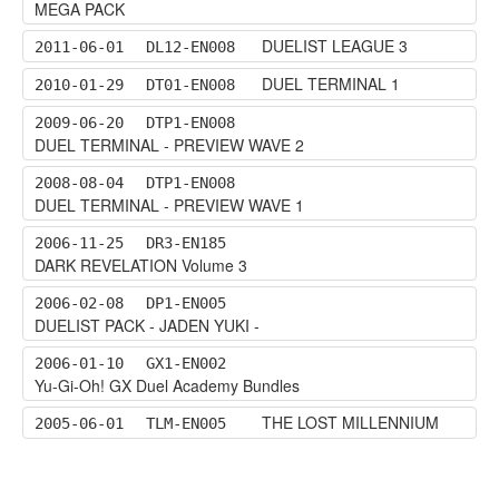
MEGA PACK
DUELIST LEAGUE 3
2011-06-01
DL12-EN008
DUEL TERMINAL 1
2010-01-29
DT01-EN008
2009-06-20
DTP1-EN008
DUEL TERMINAL - PREVIEW WAVE 2
2008-08-04
DTP1-EN008
DUEL TERMINAL - PREVIEW WAVE 1
2006-11-25
DR3-EN185
DARK REVELATION Volume 3
2006-02-08
DP1-EN005
DUELIST PACK - JADEN YUKI -
2006-01-10
GX1-EN002
Yu-Gi-Oh! GX Duel Academy Bundles
THE LOST MILLENNIUM
2005-06-01
TLM-EN005