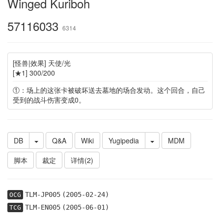
Winged Kuriboh
57116033
6314
[怪兽|效果] 天使/光
[★1] 300/200
①：场上的这张卡被破坏送去墓地的场合发动。这个回合，自己
受到的战斗伤害变成0。
DB
Q&A
Wiki
Yugipedia
MDM
脚本
裁定
详情(2)
TLM-JP005
(2005-02-24)
OCG
TLM-EN005
(2005-06-01)
TCG