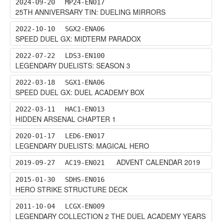
2024-09-20
MP24-EN017
25TH ANNIVERSARY TIN: DUELING MIRRORS
2022-10-10
SGX2-ENA06
SPEED DUEL GX: MIDTERM PARADOX
2022-07-22
LDS3-EN100
LEGENDARY DUELISTS: SEASON 3
2022-03-18
SGX1-ENA06
SPEED DUEL GX: DUEL ACADEMY BOX
2022-03-11
HAC1-EN013
HIDDEN ARSENAL CHAPTER 1
2020-01-17
LED6-EN017
LEGENDARY DUELISTS: MAGICAL HERO
ADVENT CALENDAR 2019
2019-09-27
AC19-EN021
2015-01-30
SDHS-EN016
HERO STRIKE STRUCTURE DECK
2011-10-04
LCGX-EN009
LEGENDARY COLLECTION 2 THE DUEL ACADEMY YEARS