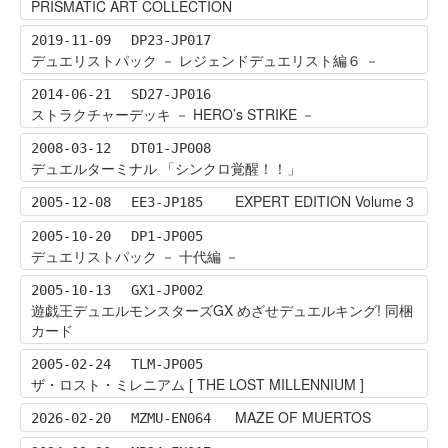
PRISMATIC ART COLLECTION
2019-11-09
DP23-JP017
デュエリストパック － レジェンドデュエリスト編６ －
2014-06-21
SD27-JP016
ストラクチャーデッキ － HERO’s STRIKE －
2008-03-12
DT01-JP008
デュエルターミナル 「シンクロ覚醒！！」
EXPERT EDITION Volume 3
2005-12-08
EE3-JP185
2005-10-20
DP1-JP005
デュエリストパック － 十代編 －
2005-10-13
GX1-JP002
遊戯王デュエルモンスターズGX めざせデュエルキング! 同梱
カード
2005-02-24
TLM-JP005
ザ・ロスト・ミレニアム [ THE LOST MILLENNIUM ]
MAZE OF MUERTOS
2026-02-20
MZMU-EN064