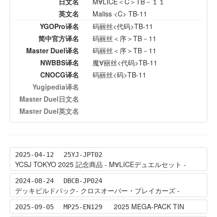
日文名
M∀LICE＜C＞TB－１１
英文名
Maliss <C> TB-11
YGOPro译名
码丽丝<代码>TB-11
简中官方译名
码丽丝＜序＞TB－11
Master Duel译名
码丽丝＜序＞TB－11
NWBBS译名
魔∀丽丝<代码>TB-11
CNOCG译名
码丽丝<码>TB-11
Yugipedia译名
Master Duel日文名
Master Duel英文名
2025-04-12
25YJ-JPT02
YCSJ TOKYO 2025 記念商品 - M∀LICEデュエルセット -
2024-08-24
DBCB-JP024
デッキビルドパック- クロスオーバー・ブレイカーズ -
2025 MEGA-PACK TIN
2025-09-05
MP25-EN129