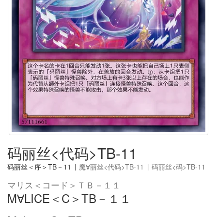
码丽丝<代码>TB-11
码丽丝＜序＞TB－11
|
魔∀丽丝<代码>TB-11
|
码丽丝<码>TB-11
マリス＜コード＞ＴＢ－１１
M∀LICE＜C＞TB－１１