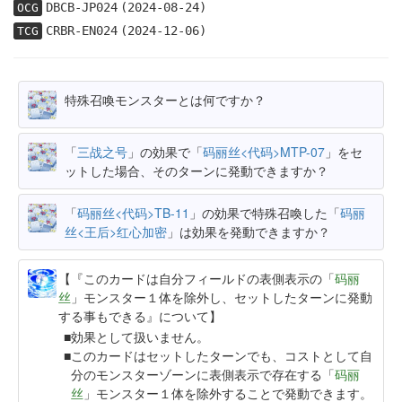
DBCB-JP024
(2024-08-24)
OCG
CRBR-EN024
(2024-12-06)
TCG
特殊召喚モンスターとは何ですか？
「
三战之号
」の効果で「
码丽丝<代码>MTP-07
」をセ
ットした場合、そのターンに発動できますか？
「
码丽丝<代码>TB-11
」の効果で特殊召喚した「
码丽
丝<王后>红心加密
」は効果を発動できますか？
【『このカードは自分フィールドの表側表示の「
码丽
丝
」モンスター１体を除外し、セットしたターンに発動
する事もできる』について】
効果として扱いません。
このカードはセットしたターンでも、コストとして自
分のモンスターゾーンに表側表示で存在する「
码丽
丝
」モンスター１体を除外することで発動できます。