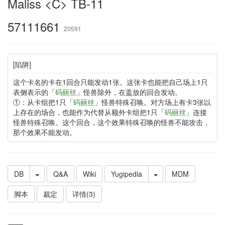
Maliss <C> TB-11
57111661
20591
[陷阱]
这个卡名的卡在1回合只能发动1张。这张卡也能把自己场上1只
表侧表示的「
码丽丝
」怪兽除外，在盖放的回合发动。
①：从卡组把1只「
码丽丝
」怪兽特殊召唤。对方场上有卡3张以
上存在的场合，也能作为代替从额外卡组把1只「
码丽丝
」连接
怪兽特殊召唤。这个回合，这个效果特殊召唤的怪兽不能攻击，
那个效果不能发动。
DB
Q&A
Wiki
Yugipedia
MDM
脚本
裁定
详情(3)