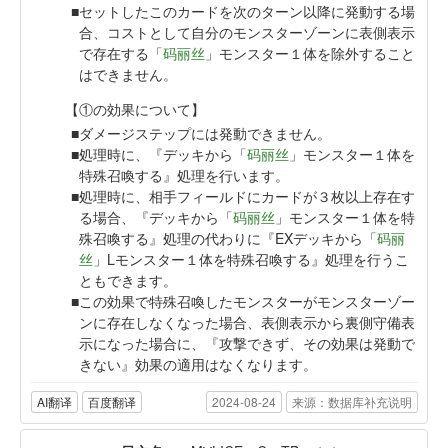
セットしたこのカードを次のターン以降に発動する場
合、コストとして自分のモンスターゾーンに表側表示
で存在する「
码丽丝
」モンスター１体を除外すること
はできません。
【①の効果について】
ダメージステップには発動できません。
処理時に、『デッキから「
码丽丝
」モンスター１体を
特殊召喚する』処理を行います。
処理時に、相手フィールドにカードが３枚以上存在す
る場合、『デッキから「
码丽丝
」モンスター１体を特
殊召喚する』処理の代わりに『EXデッキから「
码丽
丝
」Lモンスター１体を特殊召喚する』処理を行うこ
ともできます。
この効果で特殊召喚したモンスターがモンスターゾー
ンに存在しなくなった場合、表側表示から裏側守備表
示になった場合に、『攻撃できず、その効果は発動で
きない』効果の適用はなくなります。
AI翻译
百度翻译
2024-08-24
来源：数据库补充说明