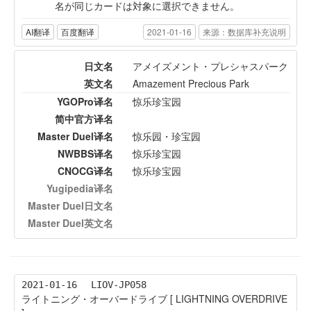
名が同じカードは対象に選択できません。
AI翻译
百度翻译
2021-01-16
来源：数据库补充说明
日文名
アメイズメント・プレシャスパーク
英文名
Amazement Precious Park
YGOPro译名
惊乐珍宝园
简中官方译名
Master Duel译名
惊乐园・珍宝园
NWBBS译名
惊乐珍宝园
CNOCG译名
惊乐珍宝园
Yugipedia译名
Master Duel日文名
Master Duel英文名
2021-01-16
LIOV-JP058
ライトニング・オーバードライブ [ LIGHTNING OVERDRIVE