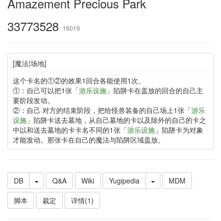
Amazement Precious Park
33773528
16019
[魔法|场地]
这个卡名的①②的效果1回合各能使用1次。
①：自己可以把1张「
游乐设施
」陷阱卡在盖放的回合的自己主
要阶段发动。
②：自己·对方的结束阶段，把给怪兽装备的自己场上1张「
游乐
设施
」陷阱卡送去墓地，从自己墓地的卡以及除外的自己的卡之
中以和送去墓地的卡卡名不同的1张「
游乐设施
」陷阱卡为对象
才能发动。那张卡在自己的魔法与陷阱区域盖放。
DB
Q&A
Wiki
Yugipedia
MDM
脚本
裁定
详情(1)