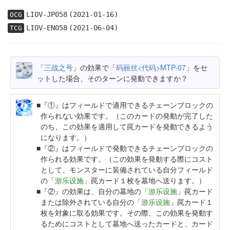
LIOV-JP058
(2021-01-16)
OCG
LIOV-EN058
(2021-06-04)
TCG
「
三战之号
」の効果で「
码丽丝<代码>MTP-07
」をセ
ットした場合、そのターンに発動できますか？
『①』はフィールドで適用できるチェーンブロックの
作られない効果です。（このカードの発動が完了した
のち、この効果を適用して罠カードを発動できるよう
になります。）
『②』はフィールドで発動できるチェーンブロックの
作られる効果です。（この効果を発動する際にコスト
として、モンスターに装備されている自分フィールド
の「
游乐设施
」罠カード１枚を墓地へ送ります。）
『②』の効果は、自分の墓地の「
游乐设施
」罠カード
または除外されている自分の「
游乐设施
」罠カード１
枚を対象に取る効果です。その際、この効果を発動す
るためにコストとして墓地へ送ったカードと、カード