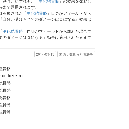
』処理、いずれも、「
甲化铠骨骼
」の効果を発動し
時まで適用されます。
ロ召喚された「
甲化铠骨骼
」自身がフィールドから
『自分が受ける全てのダメージは０になる』効果は
「
甲化铠骨骼
」自身がフィールドから離れた場合で
てのダメージは０になる』効果は適用されたままで
2014-09-13
来源：数据库补充说明
鎧骨格
red Inzektron
铠骨骼
铠骨骼
铠骨格
铠骨骼
铠骨骼