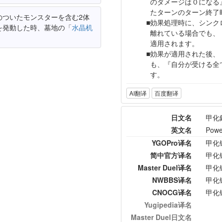
のダメージは０になる
たターンのターン終了
のついたモンスターを含む2体
効果処理時に、シンク
を発動した時、墓地の「
水晶机
離れている場合でも、
適用されます。
効果が適用された後、
も、『自分が受ける全
す。
AI翻译
百度翻译
日文名
甲化
英文名
Powe
YGOPro译名
甲化
简中官方译名
甲化
Master Duel译名
甲化
NWBBS译名
甲化
CNOCG译名
甲化
Yugipedia译名
Master Duel日文名