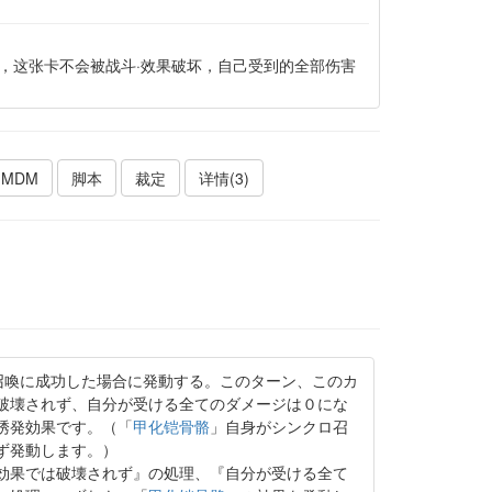
，这张卡不会被战斗·效果破坏，自己受到的全部伤害
MDM
脚本
裁定
详情(3)
召喚に成功した場合に発動する。このターン、このカ
破壊されず、自分が受ける全てのダメージは０にな
誘発効果です。（「
甲化铠骨骼
」自身がシンクロ召
ず発動します。）
効果では破壊されず』の処理、『自分が受ける全て