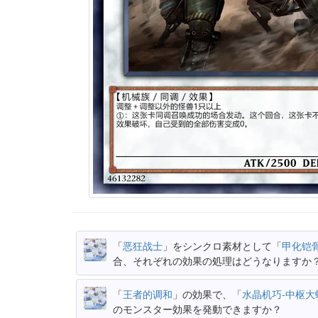
「
恶狂战士
」をシンクロ素材として「
甲化铠
合、それぞれの効果の処理はどうなりますか
「
王者的调和
」の効果で、「
水晶机巧-中枢大
のモンスター効果を発動できますか？