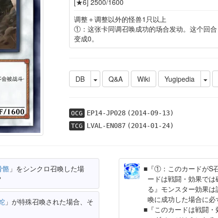
[★6] 2500/1600
调整＋调整以外的怪兽1只以上
①：这张卡同调召唤成功的场合发动。这个回合
变成0。
DB
Q&A
Wiki
Yugipedia
EP14-JP028
(2014-09-13)
OCG
LVAL-EN087
(2014-01-24)
TCG
骨骼
」をシンクロ召喚した場
『①：このカードがS
？
ードは戦闘・効果では
る』モンスター効果は
喚に成功した場合に必
蛇
」が特殊召喚された場合、そ
『このカードは戦闘・