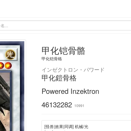
甲化铠骨骼
甲化铠骨格
インゼクトロン・パワード
甲化鎧骨格
Powered Inzektron
46132282
10991
[怪兽|效果|同调] 机械/光