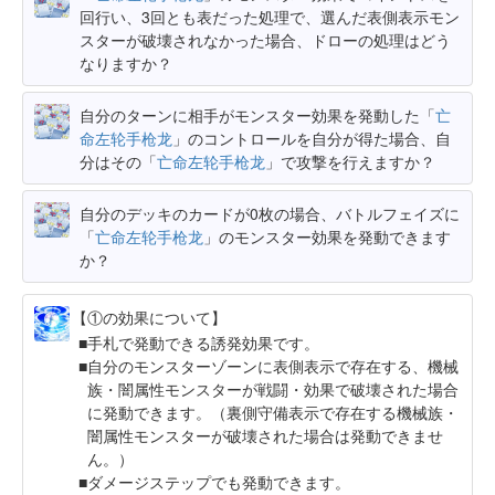
回行い、3回とも表だった処理で、選んだ表側表示モン
スターが破壊されなかった場合、ドローの処理はどう
なりますか？
自分のターンに相手がモンスター効果を発動した「
亡
命左轮手枪龙
」のコントロールを自分が得た場合、自
分はその「
亡命左轮手枪龙
」で攻撃を行えますか？
自分のデッキのカードが0枚の場合、バトルフェイズに
「
亡命左轮手枪龙
」のモンスター効果を発動できます
か？
【①の効果について】
手札で発動できる誘発効果です。
自分のモンスターゾーンに表側表示で存在する、機械
族・闇属性モンスターが戦闘・効果で破壊された場合
に発動できます。（裏側守備表示で存在する機械族・
闇属性モンスターが破壊された場合は発動できませ
ん。）
ダメージステップでも発動できます。