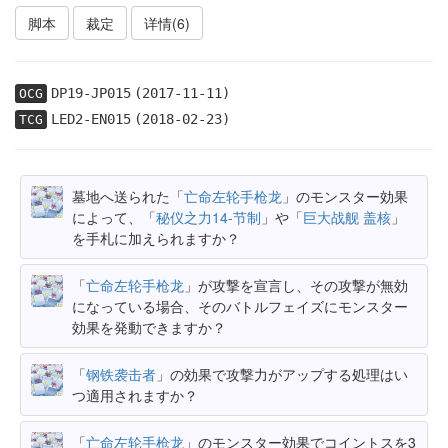
脚本
裁定
详情(6)
DP19-JP015
(2017-11-11)
OCG
LED2-EN015
(2018-02-23)
TCG
墓地へ送られた「
亡命左轮手枪龙
」のモンスター効果
によって、「
秘仪之力14-节制
」や「
巨大战舰 盖核
」
を手札に加えられますか？
「
亡命左轮手枪龙
」が攻撃を宣言し、その攻撃が無効
になっている場合、そのバトルフェイズにモンスター
効果を発動できますか？
「
钢铁袭击者
」の効果で攻撃力がアップする処理はい
つ適用されますか？
「
亡命左轮手枪龙
」のモンスター効果でコイントスを3