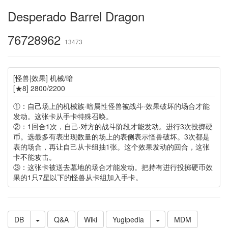
Desperado Barrel Dragon
76728962
13473
[怪兽|效果] 机械/暗
[★8] 2800/2200
①：自己场上的机械族·暗属性怪兽被战斗·效果破坏的场合才能
发动。这张卡从手卡特殊召唤。
②：1回合1次，自己·对方的战斗阶段才能发动。进行3次投掷硬
币。选最多有表出现数量的场上的表侧表示怪兽破坏。3次都是
表的场合，再让自己从卡组抽1张。这个效果发动的回合，这张
卡不能攻击。
③：这张卡被送去墓地的场合才能发动。把持有进行投掷硬币效
果的1只7星以下的怪兽从卡组加入手卡。
DB
Q&A
Wiki
Yugipedia
MDM