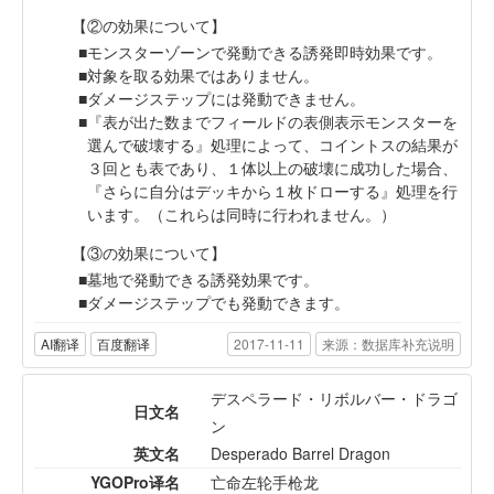
【②の効果について】
モンスターゾーンで発動できる誘発即時効果です。
対象を取る効果ではありません。
ダメージステップには発動できません。
『表が出た数までフィールドの表側表示モンスターを
選んで破壊する』処理によって、コイントスの結果が
３回とも表であり、１体以上の破壊に成功した場合、
『さらに自分はデッキから１枚ドローする』処理を行
います。（これらは同時に行われません。）
【③の効果について】
墓地で発動できる誘発効果です。
ダメージステップでも発動できます。
AI翻译
百度翻译
2017-11-11
来源：数据库补充说明
デスペラード・リボルバー・ドラゴ
日文名
ン
英文名
Desperado Barrel Dragon
YGOPro译名
亡命左轮手枪龙