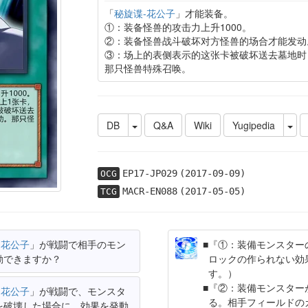
「
秘旋谍-花公子
」才能装备。
①：装备怪兽的攻击力上升1000。
②：装备怪兽战斗破坏对方怪兽的场合才能发动
③：场上的表侧表示的这张卡被破坏送去墓地时
那只怪兽特殊召唤。
DB
Q&A
Wiki
Yugipedia
EP17-JP029
(2017-09-09)
OCG
MACR-EN088
(2017-05-05)
TCG
-花公子
」が戦闘で相手のモン
『①：装備モンスター
動できますか？
ロックの作られない効
す。）
『②：装備モンスター
-花公子
」が戦闘で、モンスタ
る。相手フィールドの
を破壊した場合に、効果を発動