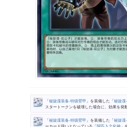
「
秘旋谍装备-特级臂甲
」を装備した「
秘旋谍
スタートークンを破壊した場合に、効果を発
「
秘旋谍装备-特级臂甲
」を装備した「
秘旋谍
ーカード扱いとなっている「
阿匹卜之化神
」