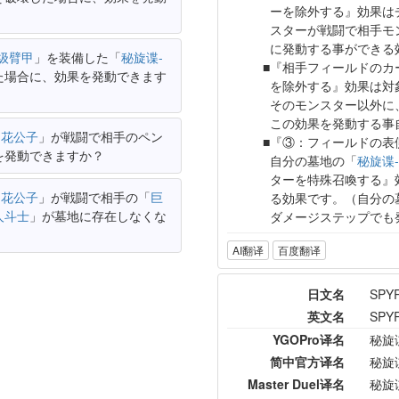
ーを除外する』効果は
スターが戦闘で相手モ
に発動する事ができる
级臂甲
」を装備した「
秘旋谍-
『相手フィールドのカ
た場合に、効果を発動できます
を除外する』効果は対
そのモンスター以外に
この効果を発動する事
-花公子
」が戦闘で相手のペン
『③：フィールドの表
を発動できますか？
自分の墓地の「
秘旋谍
ターを特殊召喚する』
-花公子
」が戦闘で相手の「
巨
る効果です。（自分の
人斗士
」が墓地に存在しなくな
ダメージステップでも
AI翻译
百度翻译
日文名
SP
英文名
SPYR
YGOPro译名
秘旋
简中官方译名
秘旋
Master Duel译名
秘旋