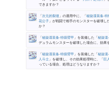
できますか？
「
次元的裂缝
」の適用中に、「
秘旋谍装备-特
花公子
」が戦闘で相手のモンスターを破壊し
か？
「
秘旋谍装备-特级臂甲
」を装備した「
秘旋谍
デュラムモンスターを破壊した場合に、効果
「
秘旋谍装备-特级臂甲
」を装備した「
秘旋谍
人斗士
」を破壊し、その効果処理時に、「
巨
っている場合、処理はどうなりますか？