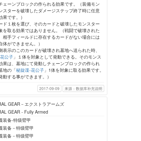
チェーンブロックの作られる効果です。（装備モン
ンスターを破壊したダメージステップ終了時に任意
効果です。）
ード１枚を選び、そのカードと破壊したモンスター
象を取る効果ではありません。（戦闘で破壊された
、相手フィールドに存在するカードがない場合には
自体ができません。）
側表示のこのカードが破壊され墓地へ送られた時、
-花公子
」１体を対象として発動できる。そのモンス
効果は、墓地にて発動しチェーンブロックの作られ
墓地の「
秘旋谍-花公子
」1体を対象に取る効果です。
発動する事ができます。）
2017-09-09
来源：数据库补充说明
YRAL GEAR－エクストラアームズ
AL GEAR - Fully Armed
谍装备-特级臂甲
谍装备－特级臂甲
谍装备－特级臂甲