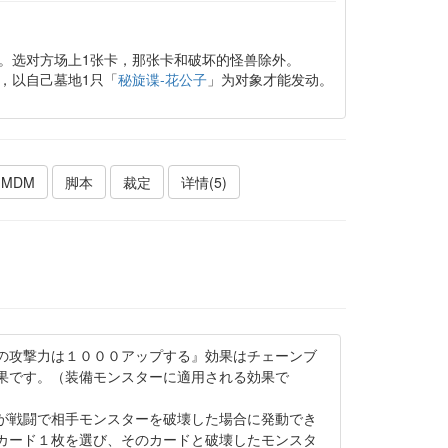
。选对方场上1张卡，那张卡和破坏的怪兽除外。
，以自己墓地1只「
秘旋谍-花公子
」为对象才能发动。
MDM
脚本
裁定
详情(5)
の攻撃力は１０００アップする』効果はチェーンブ
果です。（装備モンスターに適用される効果で
が戦闘で相手モンスターを破壊した場合に発動でき
カード１枚を選び、そのカードと破壊したモンスタ