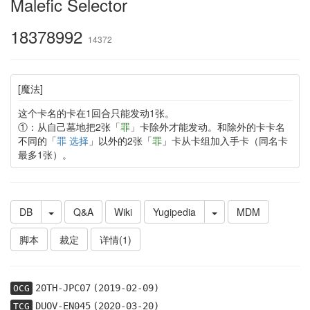
Malefic Selector
18378992
14372
[魔法]
这个卡名的卡在1回合只能发动1张。
①：从自己墓地把2张「
罪
」卡除外才能发动。和除外的卡卡名
不同的「
罪 选择
」以外的2张「
罪
」卡从卡组加入手卡（同名卡
最多1张）。
DB
Q&A
Wiki
Yugipedia
MDM
脚本
裁定
详情(1)
20TH-JPC07
(2019-02-09)
OCG
DUOV-EN045
(2020-03-20)
TCG