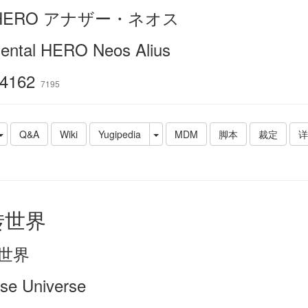
HERO アナザー・ネオス
ental HERO Neos Alius
4162
7195
Q&A
Wiki
Yugipedia
MDM
脚本
裁定
详
转世界
世界
rse Universe