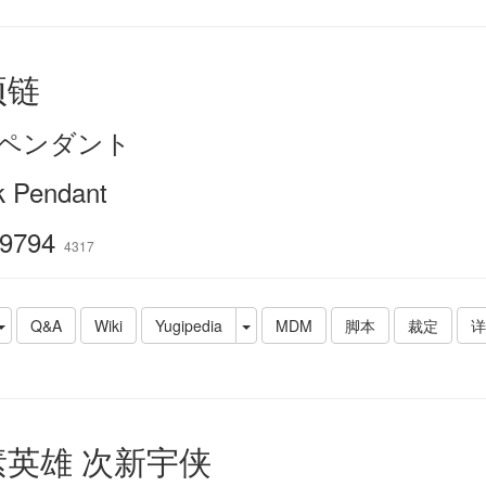
项链
ペンダント
k Pendant
9794
4317
Q&A
Wiki
Yugipedia
MDM
脚本
裁定
详
素英雄 次新宇侠