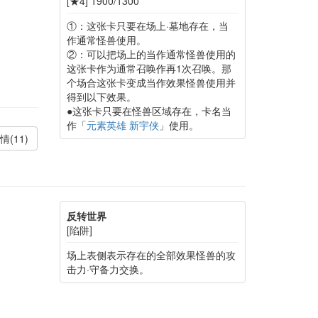
[★4] 1900/1300
①：这张卡只要在场上·墓地存在，当
作通常怪兽使用。
②：可以把场上的当作通常怪兽使用的
这张卡作为通常召唤作再1次召唤。那
个场合这张卡变成当作效果怪兽使用并
得到以下效果。
●这张卡只要在怪兽区域存在，卡名当
作「
元素英雄 新宇侠
」使用。
情(11)
反转世界
[陷阱]
场上表侧表示存在的全部效果怪兽的攻
击力·守备力交换。