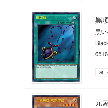
黑
黒い
Blac
6516
DB
元