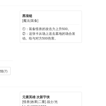
黑项链
[魔法|装备]
①：装备怪兽的攻击力上升500。
②：这张卡从场上送去墓地的场合发
动。给与对方500伤害。
情(7)
元素英雄 次新宇侠
[怪兽|效果|二重] 战士/光