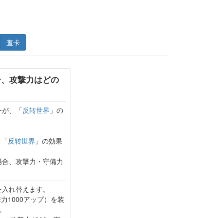
查卡
合、攻撃力はどの
ーが、「
反转世界
」の
、「
反转世界
」の効果
場合、攻撃力・守備力
を入れ替えます。
力1000アップ）を装
。