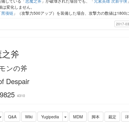
装備している「
恶魔之斧
」が破壊された場合でも、「
元素英雄 次新宇侠
数値は変化しません。
「
黑项链
」（攻撃力500アップ）を装備した場合、攻撃力の数値は1800
2017-03
魔之斧
モンの斧
of Despair
9825
4310
Q&A
Wiki
Yugipedia
MDM
脚本
裁定
详