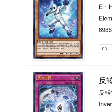
E・
Elem
6988
DB
反
反転
Inve