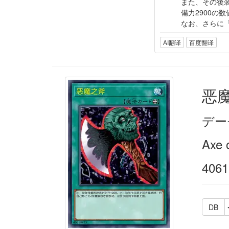
また、その後
備力2900の
なお、さらに
AI翻译
百度翻译
恶
デー
Axe 
4061
DB