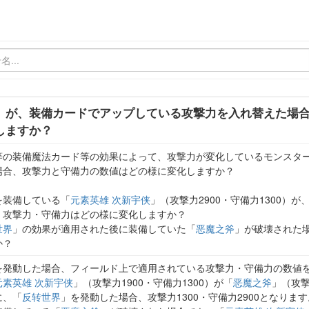
」が、装備カードでアップしている攻撃力を入れ替えた場
しますか？
等の装備魔法カード等の効果によって、攻撃力が変化しているモンスタ
場合、攻撃力と守備力の数値はどの様に変化しますか？
を装備している「
元素英雄 次新宇侠
」（攻撃力2900・守備力1300）が
、攻撃力・守備力はどの様に変化しますか？
世界
」の効果が適用された後に装備していた「
恶魔之斧
」が破壊された
か？
を発動した場合、フィールド上で適用されている攻撃力・守備力の数値
元素英雄 次新宇侠
」（攻撃力1900・守備力1300）が「
恶魔之斧
」（攻撃
に、「
反转世界
」を発動した場合、攻撃力1300・守備力2900となります