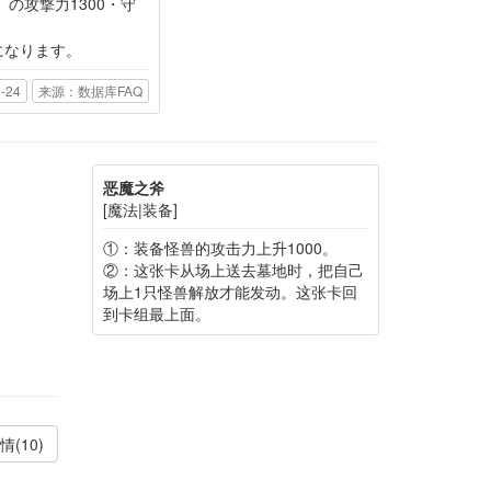
」の攻撃力1300・守
になります。
-24
来源：数据库FAQ
恶魔之斧
[魔法|装备]
①：装备怪兽的攻击力上升1000。
②：这张卡从场上送去墓地时，把自己
场上1只怪兽解放才能发动。这张卡回
到卡组最上面。
情(10)