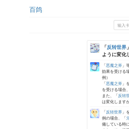
百鸽
「
反转世界
ように変化
「
恶魔之斧
」
効果を受ける
例）
「
恶魔之斧
」
を受ける場合
また、「
反转
は変化します
「
反转世界
」
例の場合、「
備している時