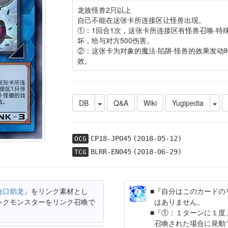
龙族怪兽2只以上
自己不能在这张卡所连接区让怪兽出现。
①：1回合1次，这张卡所连接区有怪兽召唤·特
坏，给与对方500伤害。
②：这张卡为对象的魔法·陷阱·怪兽的效果发动
效。
DB
Q&A
Wiki
Yugipedia
CP18-JP045
(2018-05-12)
OCG
BLRR-EN045
(2018-06-29)
TCG
枪口焰龙
」をリンク素材とし
『自分はこのカードの
ンクモンスターをリンク召喚で
はありません。
『①：１ターンに１度
召喚された場合に発動