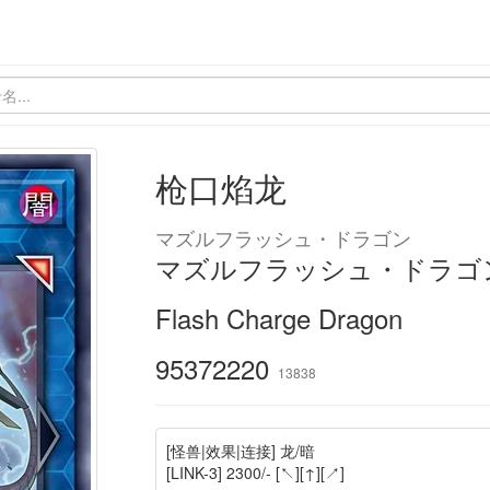
枪口焰龙
マズルフラッシュ・ドラゴン
マズルフラッシュ・ドラゴ
Flash Charge Dragon
95372220
13838
[怪兽|效果|连接] 龙/暗
[LINK-3] 2300/- [↖][↑][↗]