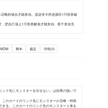
殊召唤的场合才能发动。选这张卡所连接区1只怪兽破
时，把自己场上1只怪兽解放才能发动。那个发动无
MDM
脚本
裁定
详情(3)
リンク先にモンスターを出せない』は効果の扱いで
、このカードのリンク先にモンスターが召喚・特殊
できる。このカードのリンク先のモンスター１体を