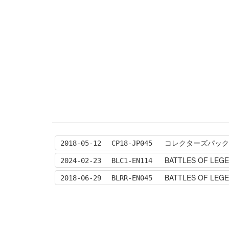
コレクターズパック 
2018-05-12
CP18-JP045
BATTLES OF LEGE
2024-02-23
BLC1-EN114
BATTLES OF LEG
2018-06-29
BLRR-EN045