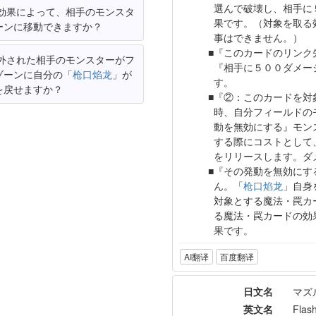
選んで破壊し、相手に
効果によって、相手のモンスタ
果です。（対象を取る
ーンに移動できますか？
事はできません。）
『このカードのリンク
外された相手のモンスターがフ
『相手に５００ダメー
ゾーンに自分の「
枪口焰龙
」が
す。
を戻せますか？
『②：このカードを対
時、自分フィールドの
動を無効にする』モン
する際にコストとして
をリリースします。ダ
『その発動を無効にす
ん。「
枪口焰龙
」自身
対象とする魔法・罠カ
る魔法・罠カードの効
果です。
AI翻译
百度翻译
日文名
マズ
英文名
Flas