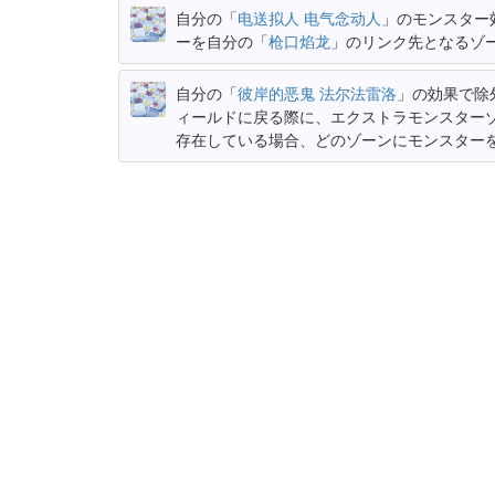
自分の「
电送拟人 电气念动人
」のモンスター
ーを自分の「
枪口焰龙
」のリンク先となるゾ
自分の「
彼岸的恶鬼 法尔法雷洛
」の効果で除
ィールドに戻る際に、エクストラモンスター
存在している場合、どのゾーンにモンスター