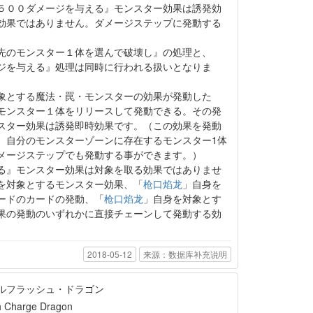
５００ダメージを与える』モンスター効果は誘発効
効果ではありません。ダメージステップに発動する
先のモンスター１体を選んで破壊し』の処理と、
ジを与える』処理は同時に行われる扱いとなりま
象とする魔法・罠・モンスターの効果が発動した
モンスター１体をリリースして発動できる。その発
スター効果は誘発即時効果です。（この効果を発動
、自分のモンスターゾーンに存在するモンスター1体
メージステップでも発動する事ができます。）
る』モンスター効果は対象を取る効果ではありませ
を対象とするモンスター効果、「
枪口焰龙
」自身を
ードのカードの発動、「
枪口焰龙
」自身を対象とす
果の発動のいずれかに直接チェーンして発動する効
2018-05-12
来源：数据库补充说明
ルフラッシュ・ドラゴン
h Charge Dragon