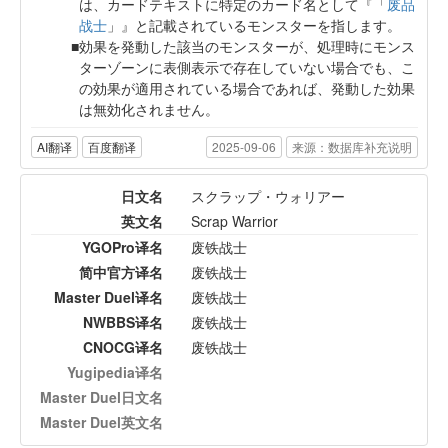
は、カードテキストに特定のカード名として『「
废品
战士
」』と記載されているモンスターを指します。
効果を発動した該当のモンスターが、処理時にモンス
ターゾーンに表側表示で存在していない場合でも、こ
の効果が適用されている場合であれば、発動した効果
は無効化されません。
AI翻译
百度翻译
2025-09-06
来源：数据库补充说明
日文名
スクラップ・ウォリアー
英文名
Scrap Warrior
YGOPro译名
废铁战士
简中官方译名
废铁战士
Master Duel译名
废铁战士
NWBBS译名
废铁战士
CNOCG译名
废铁战士
Yugipedia译名
Master Duel日文名
Master Duel英文名