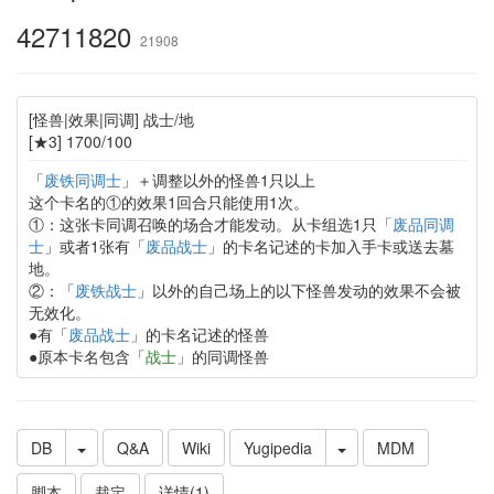
42711820
21908
[怪兽|效果|同调] 战士/地
[★3] 1700/100
「
废铁同调士
」＋调整以外的怪兽1只以上
这个卡名的①的效果1回合只能使用1次。
①：这张卡同调召唤的场合才能发动。从卡组选1只「
废品同调
士
」或者1张有「
废品战士
」的卡名记述的卡加入手卡或送去墓
地。
②：「
废铁战士
」以外的自己场上的以下怪兽发动的效果不会被
无效化。
●有「
废品战士
」的卡名记述的怪兽
●原本卡名包含「
战士
」的同调怪兽
DB
Q&A
Wiki
Yugipedia
MDM
脚本
裁定
详情(1)