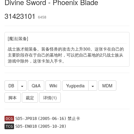
Divine Sword - Phoenix Blade
31423101
6458
[魔法|装备]
战士族才能装备。装备怪兽的攻击力上升300。这张卡在自己的
主要阶段存在于自己的墓地时，可以把自己墓地的2只战士族从
游戏中除外，这张卡加入手卡。
DB
Q&A
Wiki
Yugipedia
MDM
脚本
裁定
详情(1)
禁止卡
SD5-JP018
(2005-06-16)
OCG
SD5-EN018
(2005-10-28)
TCG