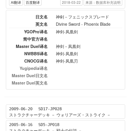
AI翻译
百度翻译
2018-03-22
来源：数据库补充说明
日文名
神剣－フェニックスブレード
英文名
Divine Sword - Phoenix Blade
YGOPro译名
神剑-凤凰剑
简中官方译名
Master Duel译名
神剑－凤凰剑
NWBBS译名
神剑-凤凰剑
CNOCG译名
神剑-凤凰刃
Yugipedia译名
Master Duel日文名
Master Duel英文名
2009-06-20
SD17-JP028
ストラクチャーデッキ － ウォリアーズ・ストライク －
2005-06-16
SD5-JP018
ストラクチャーデッキ － 戦士の伝説 －