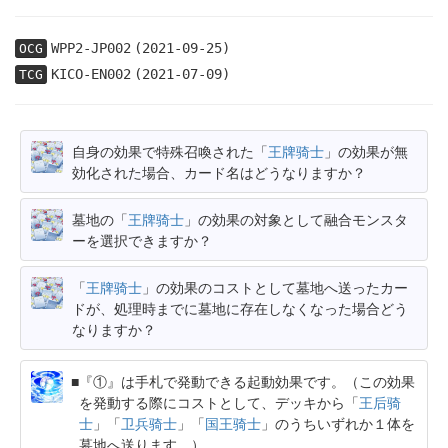
WPP2-JP002
(2021-09-25)
OCG
KICO-EN002
(2021-07-09)
TCG
自身の効果で特殊召喚された「
王牌骑士
」の効果が無
効化された場合、カード名はどうなりますか？
墓地の「
王牌骑士
」の効果の対象として融合モンスタ
ーを選択できますか？
「
王牌骑士
」の効果のコストとして墓地へ送ったカー
ドが、処理時までに墓地に存在しなくなった場合どう
なりますか？
『①』は手札で発動できる起動効果です。（この効果
を発動する際にコストとして、デッキから「
王后骑
士
」「
卫兵骑士
」「
国王骑士
」のうちいずれか１体を
墓地へ送ります。）