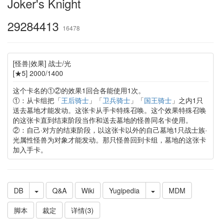
Joker's Knight
29284413
16478
[怪兽|效果] 战士/光
[★5] 2000/1400
这个卡名的①②的效果1回合各能使用1次。
①：从卡组把「
王后骑士
」「
卫兵骑士
」「
国王骑士
」之内1只
送去墓地才能发动。这张卡从手卡特殊召唤。这个效果特殊召唤
的这张卡直到结束阶段当作和送去墓地的怪兽同名卡使用。
②：自己·对方的结束阶段，以这张卡以外的自己墓地1只战士族·
光属性怪兽为对象才能发动。那只怪兽回到卡组，墓地的这张卡
加入手卡。
DB
Q&A
Wiki
Yugipedia
MDM
脚本
裁定
详情(3)