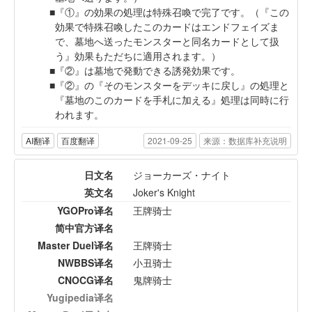
『①』の効果の処理は特殊召喚で完了です。（『この
効果で特殊召喚したこのカードはエンドフェイズま
で、墓地へ送ったモンスターと同名カードとして扱
う』効果もただちに適用されます。）
『②』は墓地で発動できる誘発効果です。
『②』の『そのモンスターをデッキに戻し』の処理と
『墓地のこのカードを手札に加える』処理は同時に行
われます。
AI翻译
百度翻译
2021-09-25
来源：数据库补充说明
日文名
ジョーカーズ・ナイト
英文名
Joker's Knight
YGOPro译名
王牌骑士
简中官方译名
Master Duel译名
王牌骑士
NWBBS译名
小丑骑士
CNOCG译名
鬼牌骑士
Yugipedia译名