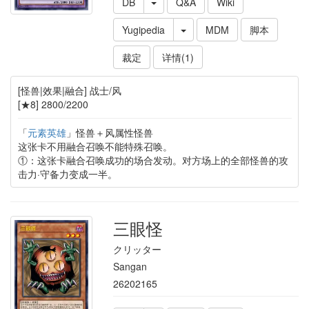
DB
Q&A
Wiki
Yugipedia
MDM
脚本
裁定
详情(1)
[怪兽|效果|融合] 战士/风
[★8] 2800/2200
「
元素英雄
」怪兽＋风属性怪兽
这张卡不用融合召唤不能特殊召唤。
①：这张卡融合召唤成功的场合发动。对方场上的全部怪兽的攻
击力·守备力变成一半。
三眼怪
クリッター
Sangan
26202165