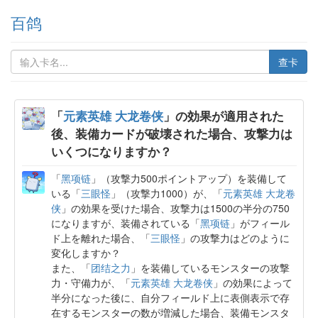
百鸽
查卡
「
元素英雄 大龙卷侠
」の効果が適用された
後、装備カードが破壊された場合、攻撃力は
いくつになりますか？
「
黑项链
」（攻撃力500ポイントアップ）を装備して
いる「
三眼怪
」（攻撃力1000）が、「
元素英雄 大龙卷
侠
」の効果を受けた場合、攻撃力は1500の半分の750
になりますが、装備されている「
黑项链
」がフィール
ド上を離れた場合、「
三眼怪
」の攻撃力はどのように
変化しますか？
また、「
团结之力
」を装備しているモンスターの攻撃
力・守備力が、「
元素英雄 大龙卷侠
」の効果によって
半分になった後に、自分フィールド上に表側表示で存
在するモンスターの数が増減した場合、装備モンスタ