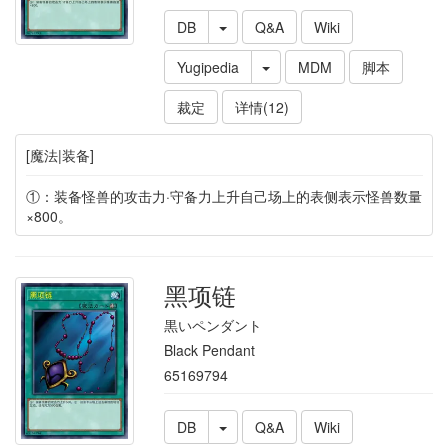
DB
Q&A
Wiki
Yugipedia
MDM
脚本
裁定
详情(12)
[魔法|装备]
①：装备怪兽的攻击力·守备力上升自己场上的表侧表示怪兽数量
×800。
黑项链
黒いペンダント
Black Pendant
65169794
DB
Q&A
Wiki