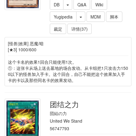
DB
Q&A
Wiki
Yugipedia
MDM
脚本
裁定
详情(37)
[怪兽|效果] 恶魔/暗
[★3] 1000/600
这个卡名的效果1回合只能使用1次。
①：这张卡从场上送去墓地的场合发动。从卡组把1只攻击力150
0以下的怪兽加入手卡。这个回合，自己不能把这个效果加入手
卡的卡以及那些同名卡的效果发动。
团结之力
団結の力
United We Stand
56747793