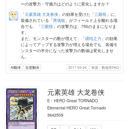
ーの攻撃力・守備力はどのように変化しますか？
「
元素英雄 大龙卷侠
」の効果を受けた「
三眼怪
」に、
装備されている「
黑项链
」がフィールド上を離れる場
合でも、「
三眼怪
」の攻撃力は、750のままになりま
す。
また、モンスターの数が増えて、「
团结之力
」の効果
によってアップする攻撃力が増える場合でも、装備モ
ンスターの半分になった攻撃力の数値は変化しませ
ん。
AI翻译
百度翻译
2017-03-24
来源：数据库FAQ
元素英雄 大龙卷侠
E・HERO Great TORNADO
Elemental HERO Great Tornado
3642509