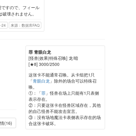
態ですので、フィール
は破壊されません。
-24
来源：数据库FAQ
罪 青眼白龙
[怪兽|效果|特殊召唤] 龙/暗
[★8] 3000/2500
这张卡不能通常召唤。从卡组把1只
「
青眼白龙
」除外的场合可以特殊召
唤。
①：「
罪
」怪兽在场上只能有1只表侧
表示存在。
②：只要这张卡在怪兽区域存在，其他
的自己怪兽不能攻击宣言。
③：没有场地魔法卡表侧表示存在的场
情(16)
合这张卡破坏。