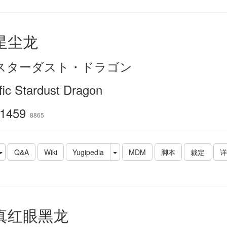
星尘龙
n スターダスト・ドラゴン
fic Stardust Dragon
1459
8865
Q&A
Wiki
Yugipedia
MDM
脚本
裁定
详
 真红眼黑龙