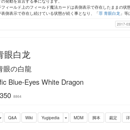
ドの発動を宣言する事になります。
手フィールド上のフィールド魔法カードは表側表示で存在したままの状
が表側表示で存在し続けている状態が続く事となり、「
罪 青眼白龙
」等
2017-03
青眼白龙
n 青眼の白龍
fic Blue-Eyes White Dragon
350
8864
Q&A
Wiki
Yugipedia
MDM
脚本
裁定
详