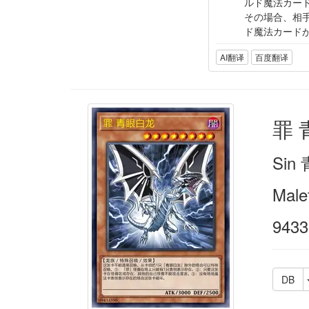
ルド魔法カー
その場合、相
ド魔法カード
AI翻译
百度翻译
罪 
Si
Male
9433
DB