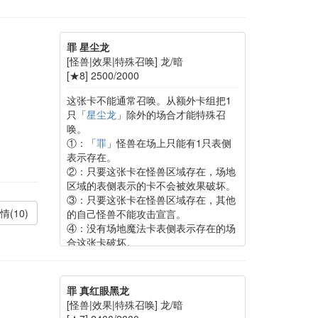
罪 星尘龙
[怪兽|效果|特殊召唤] 龙/暗
[★8] 2500/2000
这张卡不能通常召唤。从额外卡组把1
只「
星尘龙
」除外的场合才能特殊召
唤。
①：「
罪
」怪兽在场上只能有1只表侧
表示存在。
②：只要这张卡在怪兽区域存在，场地
区域的表侧表示的卡不会被效果破坏。
③：只要这张卡在怪兽区域存在，其他
情(10)
的自己怪兽不能攻击宣言。
④：没有场地魔法卡表侧表示存在的场
合这张卡破坏。
罪 真红眼黑龙
[怪兽|效果|特殊召唤] 龙/暗