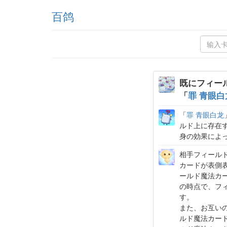
百鸽
既にフィー
「
罪 青眼白
「
罪 青眼白龙
ルド上に存在
身の効果によ
相手フィール
カードが表側
ールド魔法カ
の時点で、フ
す。
また、お互い
ルド魔法カー