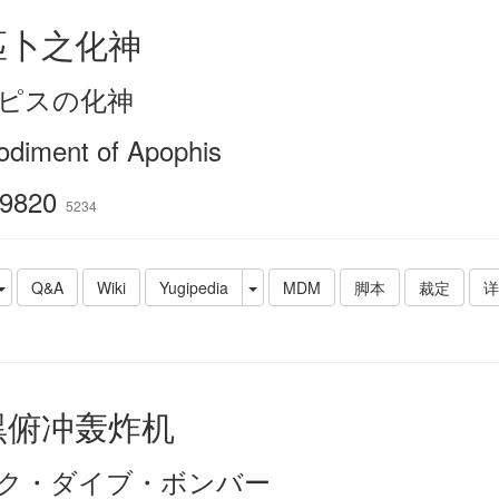
匹卜之化神
ピスの化神
diment of Apophis
9820
5234
Q&A
Wiki
Yugipedia
MDM
脚本
裁定
详
黑俯冲轰炸机
ク・ダイブ・ボンバー