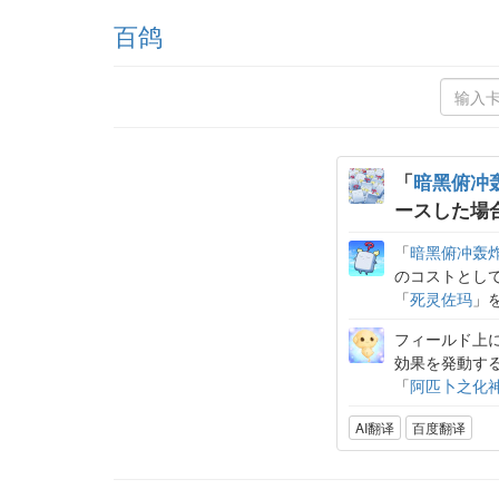
百鸽
「
暗黑俯冲
ースした場
「
暗黑俯冲轰
のコストとし
「
死灵佐玛
」
フィールド上
効果を発動す
「
阿匹卜之化
AI翻译
百度翻译