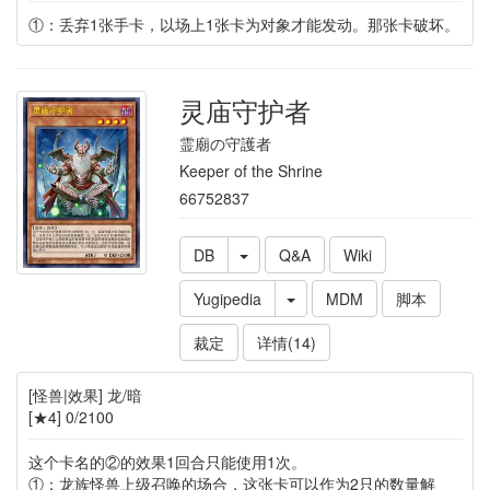
①：丢弃1张手卡，以场上1张卡为对象才能发动。那张卡破坏。
灵庙守护者
霊廟の守護者
Keeper of the Shrine
66752837
DB
Q&A
Wiki
Yugipedia
MDM
脚本
裁定
详情(14)
[怪兽|效果] 龙/暗
[★4] 0/2100
这个卡名的②的效果1回合只能使用1次。
①：龙族怪兽上级召唤的场合，这张卡可以作为2只的数量解