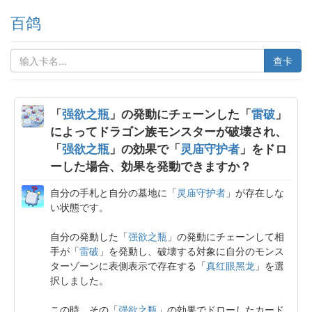
百鸽
查卡
「
强欲之瓶
」の発動にチェーンした「
雷破
」
によってドラゴン族モンスターが破壊され、
「
强欲之瓶
」の効果で「
灵庙守护者
」をドロ
ーした場合、効果を発動できますか？
自分の手札と自分の墓地に「
灵庙守护者
」が存在しな
い状態です。
自分の発動した「
强欲之瓶
」の発動にチェーンして相
手が「
雷破
」を発動し、破壊する対象に自分のモンス
ターゾーンに表側表示で存在する「
真红眼黑龙
」を選
択しました。
この時、その「
强欲之瓶
」の効果でドローしたカード