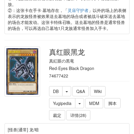
放。
②：这张卡在手卡·墓地存在，「
灵庙守护者
」以外的场上的表侧
表示的龙族怪兽被效果送去墓地的场合或者被战斗破坏送去墓地
的场合才能发动。这张卡特殊召唤。送去墓地的怪兽是通常怪兽
的场合，可以再选自己墓地1只龙族通常怪兽加入手卡。
真红眼黑龙
真紅眼の黒竜
Red-Eyes Black Dragon
74677422
DB
Q&A
Wiki
Yugipedia
MDM
脚本
裁定
详情(28)
[怪兽|通常] 龙/暗