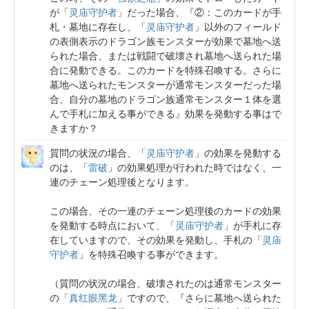
が「
灵庙守护者
」だった場合、『②：このカードが手
札・墓地に存在し、「
灵庙守护者
」以外のフィールド
の表側表示のドラゴン族モンスターが効果で墓地へ送
られた場合、または戦闘で破壊され墓地へ送られた場
合に発動できる。このカードを特殊召喚する。さらに
墓地へ送られたモンスターが通常モンスターだった場
合、自分の墓地のドラゴン族通常モンスター１体を選
んで手札に加える事ができる』効果を発動する事はで
きますか？
質問の状況の場合、「
灵庙守护者
」の効果を発動する
のは、「
雷破
」の効果処理が行われた時ではなく、一
連のチェーン処理後となります。
この場合、その一連のチェーン処理後のカードの効果
を発動する時点において、「
灵庙守护者
」が手札に存
在していますので、その効果を発動し、手札の「
灵庙
守护者
」を特殊召喚する事ができます。
（質問の状況の場合、破壊されたのは通常モンスター
の「
真红眼黑龙
」ですので、『さらに墓地へ送られた