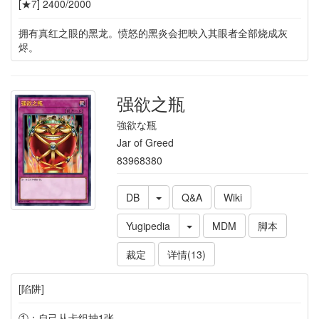
[★7] 2400/2000
拥有真红之眼的黑龙。愤怒的黑炎会把映入其眼者全部烧成灰
烬。
强欲之瓶
強欲な瓶
Jar of Greed
83968380
DB
Q&A
Wiki
Yugipedia
MDM
脚本
裁定
详情(13)
[陷阱]
①：自己从卡组抽1张。