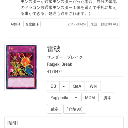
モンスターが通常モンスターだった場合、自分の墓地
のドラゴン族通常モンスター１体を選んで手札に加え
る事ができる』処理も適用されます。）
AI翻译
百度翻译
2017-03-24
来源：数据库FAQ
雷破
サンダー・ブレイク
Raigeki Break
4178474
DB
Q&A
Wiki
Yugipedia
MDM
脚本
裁定
详情(99)
[陷阱]