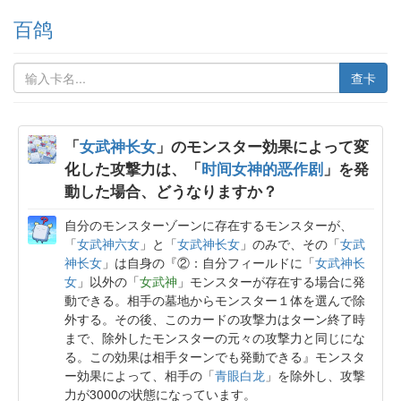
百鸽
查卡
「
女武神长女
」のモンスター効果によって変
化した攻撃力は、「
时间女神的恶作剧
」を発
動した場合、どうなりますか？
自分のモンスターゾーンに存在するモンスターが、
「
女武神六女
」と「
女武神长女
」のみで、その「
女武
神长女
」は自身の『②：自分フィールドに「
女武神长
女
」以外の「
女武神
」モンスターが存在する場合に発
動できる。相手の墓地からモンスター１体を選んで除
外する。その後、このカードの攻撃力はターン終了時
まで、除外したモンスターの元々の攻撃力と同じにな
る。この効果は相手ターンでも発動できる』モンスタ
ー効果によって、相手の「
青眼白龙
」を除外し、攻撃
力が3000の状態になっています。