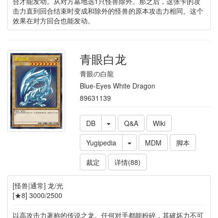
合才能发动。从对方墓地选1只怪兽除外。那之后，这张卡的攻
击力直到回合结束时变成和除外的怪兽的原本攻击力相同。这个
效果在对方回合也能发动。
青眼白龙
青眼の白龍
Blue-Eyes White Dragon
89631139
DB
Q&A
Wiki
Yugipedia
MDM
脚本
裁定
详情(88)
[怪兽|通常] 龙/光
[★8] 3000/2500
以高攻击力著称的传说之龙。任何对手都能粉碎，其破坏力不可