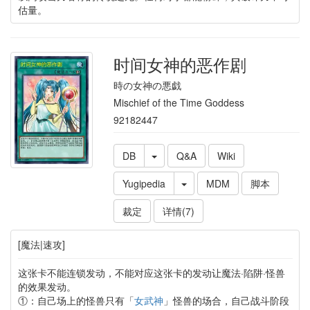
估量。
时间女神的恶作剧
時の女神の悪戯
Mischief of the Time Goddess
92182447
DB
Q&A
Wiki
Yugipedia
MDM
脚本
裁定
详情(7)
[魔法|速攻]
这张卡不能连锁发动，不能对应这张卡的发动让魔法·陷阱·怪兽
的效果发动。
①：自己场上的怪兽只有「
女武神
」怪兽的场合，自己战斗阶段