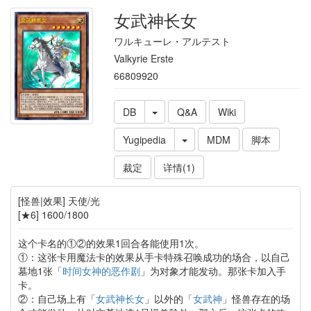
女武神长女
ワルキューレ・アルテスト
Valkyrie Erste
66809920
DB
Q&A
Wiki
Yugipedia
MDM
脚本
裁定
详情(1)
[怪兽|效果] 天使/光
[★6] 1600/1800
这个卡名的①②的效果1回合各能使用1次。
①：这张卡用魔法卡的效果从手卡特殊召唤成功的场合，以自己
墓地1张「
时间女神的恶作剧
」为对象才能发动。那张卡加入手
卡。
②：自己场上有「
女武神长女
」以外的「
女武神
」怪兽存在的场