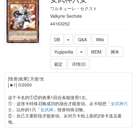
ワルキューレ・セクスト
Valkyrie Sechste
44163252
DB
Q&A
Wiki
Yugipedia
MDM
脚本
裁定
详情(2)
[怪兽|效果] 天使/光
[★1] 0/2000
这个卡名的①②的效果1回合各能使用1次。
①：这张卡特殊召唤成功的场合才能发动。从卡组把「
女武神六
女
」以外的1只「
女武神
」怪兽特殊召唤。
②：自己主要阶段才能发动。从对方卡组上面把2张卡送去墓
地。