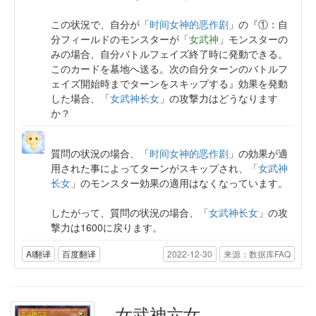
この状況で、自分が「
时间女神的恶作剧
」の『①：自
分フィールドのモンスターが「
女武神
」モンスターの
みの場合、自分バトルフェイズ終了時に発動できる。
このカードを墓地へ送る。次の自分ターンのバトルフ
ェイズ開始時までターンをスキップする』効果を発動
した場合、「
女武神长女
」の攻撃力はどうなります
か？
質問の状況の場合、「
时间女神的恶作剧
」の効果が適
用された事によってターンがスキップされ、「
女武神
长女
」のモンスター効果の適用はなくなっています。
したがって、質問の状況の場合、「
女武神长女
」の攻
撃力は1600に戻ります。
AI翻译
百度翻译
2022-12-30
来源：数据库FAQ
女武神六女