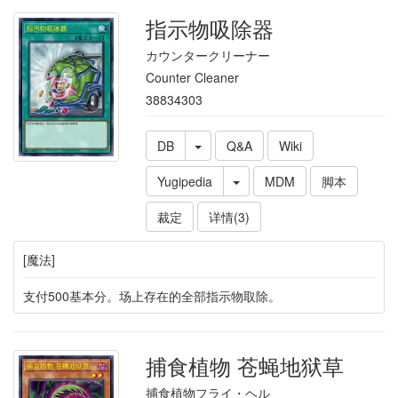
指示物吸除器
カウンタークリーナー
Counter Cleaner
38834303
DB
Q&A
Wiki
Yugipedia
MDM
脚本
裁定
详情(3)
[魔法]
支付500基本分。场上存在的全部指示物取除。
捕食植物 苍蝇地狱草
捕食植物フライ・ヘル