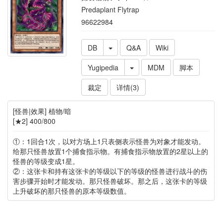
Predaplant Flytrap
96622984
DB
Q&A
Wiki
Yugipedia
MDM
脚本
裁定
详情(3)
[怪兽|效果] 植物/暗
[★2] 400/800
①：1回合1次，以对方场上1只表侧表示怪兽为对象才能发动。
给那只怪兽放置1个捕食指示物。有捕食指示物放置的2星以上的
怪兽的等级变成1星。
②：这张卡和持有这张卡的等级以下的等级的怪兽进行战斗的伤
害步骤开始时才能发动。那只怪兽破坏。那之后，这张卡的等级
上升破坏的那只怪兽的原本等级数值。