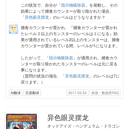
この状況で、自分が「
指示物吸除器
」を発動し、その
効果によって捕食カウンターが取り除かれた場合、
「
异色眼灵摆龙
」のレベルはどうなりますか？
捕食カウンターが置かれ、『捕食カウンターが置かれ
たレベル２以上のモンスターのレベルは１になる』効
果が適用されているレベル2以上のモンスターは、捕食
カウンターが置かれている間、レベルが1になります。
したがって、「
指示物吸除器
」が適用され、捕食カウ
ンターが取り除かれたモンスターのレベルは元に戻る
事になります。
（質問の状況の場合、「
异色眼灵摆龙
」のレベルは7に
戻ります。）
AI翻译
百度翻译
2017-03-24
来源：数据库FAQ
异色眼灵摆龙
オッドアイズ・ペンデュラム・ドラゴン