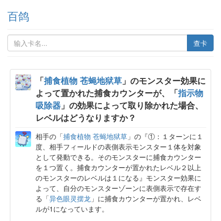
百鸽
查卡
「
捕食植物 苍蝇地狱草
」のモンスター効果に
よって置かれた捕食カウンターが、「
指示物
吸除器
」の効果によって取り除かれた場合、
レベルはどうなりますか？
相手の「
捕食植物 苍蝇地狱草
」の『①：１ターンに１
度、相手フィールドの表側表示モンスター１体を対象
として発動できる。そのモンスターに捕食カウンター
を１つ置く。捕食カウンターが置かれたレベル２以上
のモンスターのレベルは１になる』モンスター効果に
よって、自分のモンスターゾーンに表側表示で存在す
る「
异色眼灵摆龙
」に捕食カウンターが置かれ、レベ
ルが1になっています。