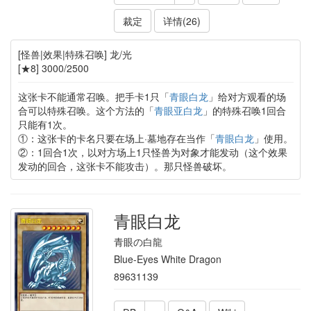
裁定
详情(26)
[怪兽|效果|特殊召唤] 龙/光
[★8] 3000/2500
这张卡不能通常召唤。把手卡1只「
青眼白龙
」给对方观看的场
合可以特殊召唤。这个方法的「
青眼亚白龙
」的特殊召唤1回合
只能有1次。
①：这张卡的卡名只要在场上·墓地存在当作「
青眼白龙
」使用。
②：1回合1次，以对方场上1只怪兽为对象才能发动（这个效果
发动的回合，这张卡不能攻击）。那只怪兽破坏。
青眼白龙
青眼の白龍
Blue-Eyes White Dragon
89631139