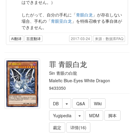
はできません。）
したがって、自分の手札に「
青眼白龙
」が存在しない
場合、手札の「
青眼亚白龙
」を特殊召喚する事自体が
できません。
AI翻译
百度翻译
2017-03-24
来源：数据库FAQ
罪 青眼白龙
Sin 青眼の白龍
Malefic Blue-Eyes White Dragon
9433350
DB
Q&A
Wiki
Yugipedia
MDM
脚本
裁定
详情(16)