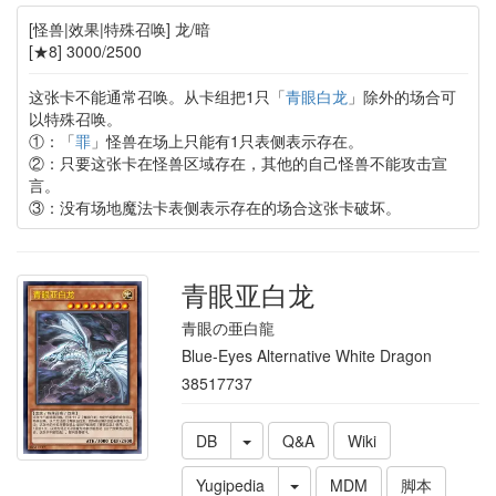
[怪兽|效果|特殊召唤] 龙/暗
[★8] 3000/2500
这张卡不能通常召唤。从卡组把1只「
青眼白龙
」除外的场合可
以特殊召唤。
①：「
罪
」怪兽在场上只能有1只表侧表示存在。
②：只要这张卡在怪兽区域存在，其他的自己怪兽不能攻击宣
言。
③：没有场地魔法卡表侧表示存在的场合这张卡破坏。
青眼亚白龙
青眼の亜白龍
Blue-Eyes Alternative White Dragon
38517737
DB
Q&A
Wiki
Yugipedia
MDM
脚本