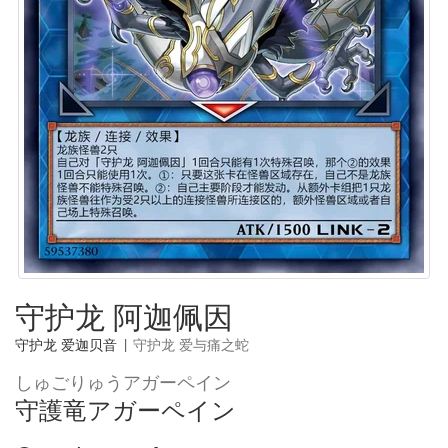
守护龙 阿迦佩因
守护龙 爱迦贝音
|
守护龙 爱与痛之蛇
しゅごりゅうアガーペイン
守護竜アガーペイン