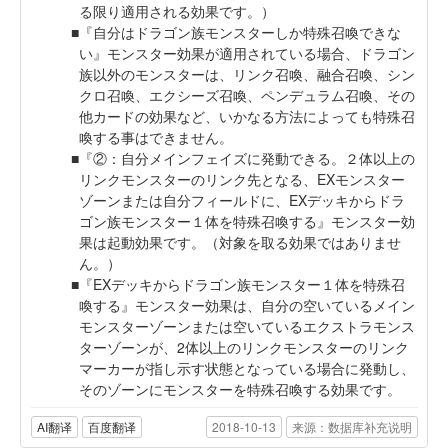
る限り適用される効果です。）
『自分はドラゴン族モンスターしか特殊召喚できな
い』モンスター効果が適用されている場合、ドラゴン
族以外のモンスターは、リンク召喚、融合召喚、シン
クロ召喚、エクシーズ召喚、ペンデュラム召喚、その
他カードの効果など、いかなる方法によっても特殊召
喚する事はできません。
『②：自分メインフェイズに発動できる。２体以上の
リンクモンスターのリンク先となる、EXモンスター
ゾーンまたは自分フィールドに、EXデッキからドラ
ゴン族モンスター１体を特殊召喚する』モンスター効
果は起動効果です。（対象を取る効果ではありませ
ん。）
『EXデッキからドラゴン族モンスター１体を特殊召
喚する』モンスター効果は、自分の空いているメイン
モンスターゾーンまたは空いているエクストラモンス
ターゾーンが、2体以上のリンクモンスターのリンク
マーカーが指し示す状態となっている場合に発動し、
そのゾーンにモンスターを特殊召喚する効果です。
AI翻译
百度翻译
2018-10-13
来源：数据库补充说明