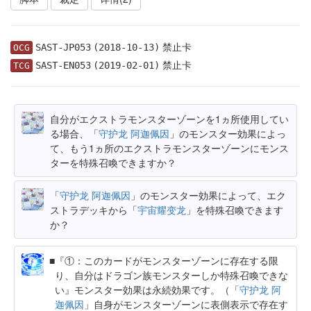
禁止卡
SAST-JP053
(2018-10-13)
OCG
禁止卡
SAST-EN053
(2019-02-01)
TCG
自分がエクストラモンスターゾーンを1ヵ所使用してい
る場合、「
守护龙 阿迦佩因
」のモンスター効果によっ
て、もう1ヵ所のエクストラモンスターゾーンにモンス
ターを特殊召喚できますか？
「
守护龙 阿迦佩因
」のモンスター効果によって、エク
ストラデッキから「
宇宙耀变龙
」を特殊召喚できます
か？
『①：このカードがモンスターゾーンに存在する限
り、自分はドラゴン族モンスターしか特殊召喚できな
い』モンスター効果は永続効果です。（「
守护龙 阿
迦佩因
」自身がモンスターゾーンに表側表示で存在す