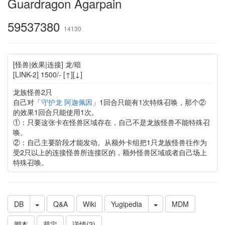
Guardragon Agarpain
59537380
14130
[怪兽|效果|连接] 龙/暗
[LINK-2] 1500/- [↑][↓]
龙族怪兽2只
自己对「
守护龙 阿迦佩因
」1回合只能有1次特殊召唤，那个②
的效果1回合只能使用1次。
①：只要这张卡在怪兽区域存在，自己不是龙族怪兽不能特殊召
唤。
②：自己主要阶段才能发动。从额外卡组把1只龙族怪兽往作为
受2只以上的连接怪兽所连接区的，额外怪兽区域或者自己场上
特殊召唤。
DB
Q&A
Wiki
Yugipedia
MDM
脚本
裁定
详情(2)