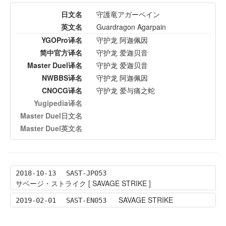
日文名
守護竜アガーペイン
英文名
Guardragon Agarpain
YGOPro译名
守护龙 阿迦佩因
简中官方译名
守护龙 爱迦贝音
Master Duel译名
守护龙 爱迦贝音
NWBBS译名
守护龙 阿迦佩因
CNOCG译名
守护龙 爱与痛之蛇
Yugipedia译名
Master Duel日文名
Master Duel英文名
2018-10-13
SAST-JP053
サベージ・ストライク [ SAVAGE STRIKE ]
SAVAGE STRIKE
2019-02-01
SAST-EN053