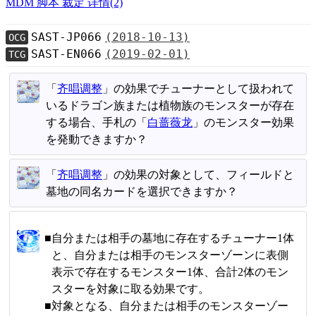
MDM
脚本
裁定
详情(2)
SAST-JP066
(2018-10-13)
OCG
SAST-EN066
(2019-02-01)
TCG
「
齐唱调整
」の効果でチューナーとして扱われて
いるドラゴン族または植物族のモンスターが存在
する場合、手札の「
白蔷薇龙
」のモンスター効果
を発動できますか？
「
齐唱调整
」の効果の対象として、フィールドと
墓地の同名カードを選択できますか？
自分または相手の墓地に存在するチューナー1体
と、自分または相手のモンスターゾーンに表側
表示で存在するモンスター1体、合計2体のモン
スターを対象に取る効果です。
対象となる、自分または相手のモンスターゾー