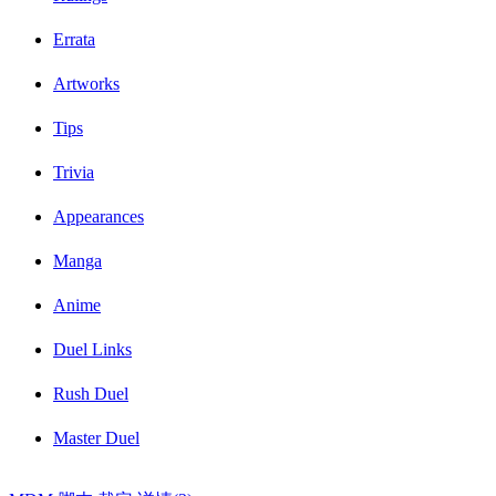
Errata
Artworks
Tips
Trivia
Appearances
Manga
Anime
Duel Links
Rush Duel
Master Duel