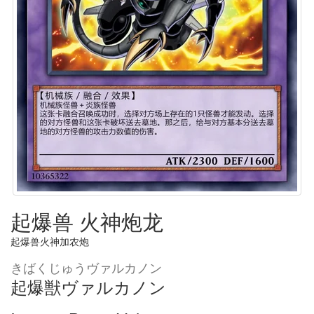
起爆兽 火神炮龙
起爆兽火神加农炮
きばくじゅうヴァルカノン
起爆獣ヴァルカノン