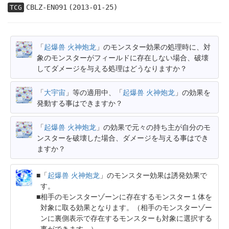
CBLZ-EN091
(2013-01-25)
TCG
「
起爆兽 火神炮龙
」のモンスター効果の処理時に、対
象のモンスターがフィールドに存在しない場合、破壊
してダメージを与える処理はどうなりますか？
「
大宇宙
」等の適用中、「
起爆兽 火神炮龙
」の効果を
発動する事はできますか？
「
起爆兽 火神炮龙
」の効果で元々の持ち主が自分のモ
ンスターを破壊した場合、ダメージを与える事はでき
ますか？
「
起爆兽 火神炮龙
」のモンスター効果は誘発効果で
す。
相手のモンスターゾーンに存在するモンスター１体を
対象に取る効果となります。（相手のモンスターゾー
ンに裏側表示で存在するモンスターも対象に選択する
事ができます。）