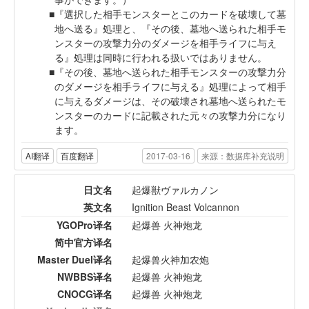
『選択した相手モンスターとこのカードを破壊して墓
地へ送る』処理と、『その後、墓地へ送られた相手モ
ンスターの攻撃力分のダメージを相手ライフに与え
る』処理は同時に行われる扱いではありません。
『その後、墓地へ送られた相手モンスターの攻撃力分
のダメージを相手ライフに与える』処理によって相手
に与えるダメージは、その破壊され墓地へ送られたモ
ンスターのカードに記載された元々の攻撃力分になり
ます。
AI翻译
百度翻译
2017-03-16
来源：数据库补充说明
日文名
起爆獣ヴァルカノン
英文名
Ignition Beast Volcannon
YGOPro译名
起爆兽 火神炮龙
简中官方译名
Master Duel译名
起爆兽火神加农炮
NWBBS译名
起爆兽 火神炮龙
CNOCG译名
起爆兽 火神炮龙