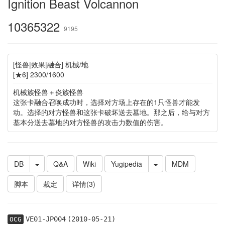
Ignition Beast Volcannon
10365322
9195
[怪兽|效果|融合] 机械/地
[★6] 2300/1600
机械族怪兽＋炎族怪兽
这张卡融合召唤成功时，选择对方场上存在的1只怪兽才能发
动。选择的对方怪兽和这张卡破坏送去墓地。那之后，给与对方
基本分送去墓地的对方怪兽的攻击力数值的伤害。
DB
Q&A
Wiki
Yugipedia
MDM
脚本
裁定
详情(3)
VE01-JP004
(2010-05-21)
OCG