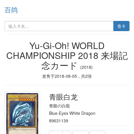
百鸽
查卡
Yu-Gi-Oh! WORLD
CHAMPIONSHIP 2018 来場記
念カード
(2018)
发售于
2018-08-05
，共
2
张
青眼白龙
青眼の白龍
Blue-Eyes White Dragon
89631139