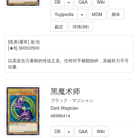
DB
Q&A
Wiki
Yugipedia
MDM
脚本
裁定
详情(88)
[怪兽|通常] 龙/光
[★8] 3000/2500
以高攻击力著称的传说之龙。任何对手都能粉碎，其破坏力不可
估量。
黑魔术师
ブラック・マジシャン
Dark Magician
46986414
DB
Q&A
Wiki