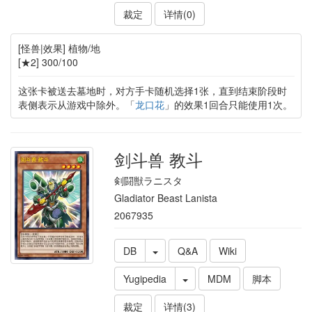
裁定
详情(0)
[怪兽|效果] 植物/地
[★2] 300/100
这张卡被送去墓地时，对方手卡随机选择1张，直到结束阶段时
表侧表示从游戏中除外。「
龙口花
」的效果1回合只能使用1次。
剑斗兽 教斗
剣闘獣ラニスタ
Gladiator Beast Lanista
2067935
DB
Q&A
Wiki
Yugipedia
MDM
脚本
裁定
详情(3)