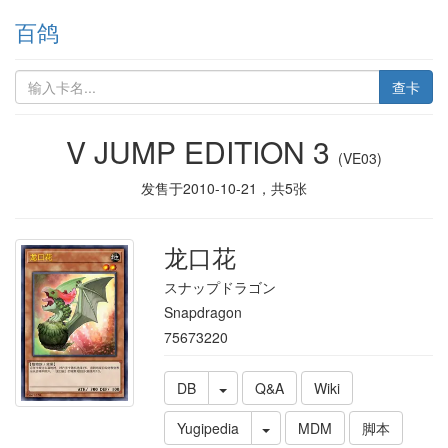
百鸽
查卡
V JUMP EDITION 3
(VE03)
发售于
2010-10-21
，共
5
张
龙口花
スナップドラゴン
Snapdragon
75673220
DB
Q&A
Wiki
Yugipedia
MDM
脚本