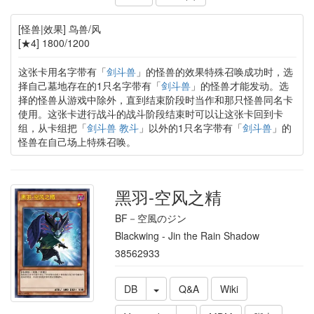
[怪兽|效果] 鸟兽/风
[★4] 1800/1200
这张卡用名字带有「
剑斗兽
」的怪兽的效果特殊召唤成功时，选
择自己墓地存在的1只名字带有「
剑斗兽
」的怪兽才能发动。选
择的怪兽从游戏中除外，直到结束阶段时当作和那只怪兽同名卡
使用。这张卡进行战斗的战斗阶段结束时可以让这张卡回到卡
组，从卡组把「
剑斗兽 教斗
」以外的1只名字带有「
剑斗兽
」的
怪兽在自己场上特殊召唤。
黑羽-空风之精
BF－空風のジン
Blackwing - Jin the Rain Shadow
38562933
DB
Q&A
Wiki