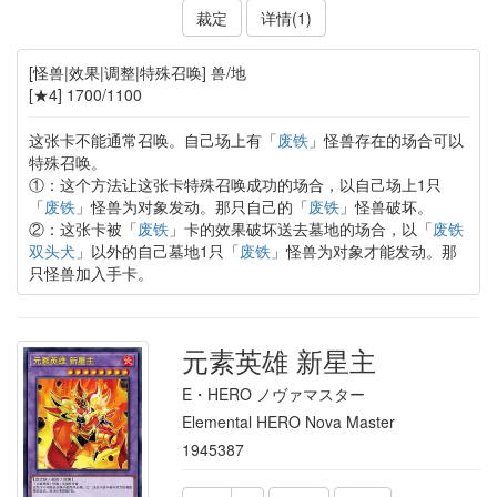
裁定
详情(1)
[怪兽|效果|调整|特殊召唤] 兽/地
[★4] 1700/1100
这张卡不能通常召唤。自己场上有「
废铁
」怪兽存在的场合可以
特殊召唤。
①：这个方法让这张卡特殊召唤成功的场合，以自己场上1只
「
废铁
」怪兽为对象发动。那只自己的「
废铁
」怪兽破坏。
②：这张卡被「
废铁
」卡的效果破坏送去墓地的场合，以「
废铁
双头犬
」以外的自己墓地1只「
废铁
」怪兽为对象才能发动。那
只怪兽加入手卡。
元素英雄 新星主
E・HERO ノヴァマスター
Elemental HERO Nova Master
1945387