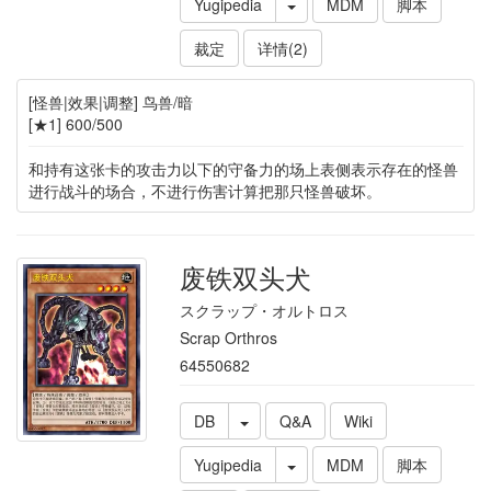
Yugipedia
MDM
脚本
裁定
详情(2)
[怪兽|效果|调整] 鸟兽/暗
[★1] 600/500
和持有这张卡的攻击力以下的守备力的场上表侧表示存在的怪兽
进行战斗的场合，不进行伤害计算把那只怪兽破坏。
废铁双头犬
スクラップ・オルトロス
Scrap Orthros
64550682
DB
Q&A
Wiki
Yugipedia
MDM
脚本