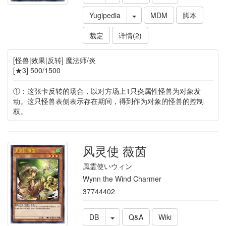
Yugipedia
MDM
脚本
裁定
详情(2)
[怪兽|效果|反转] 魔法师/炎
[★3] 500/1500
①：这张卡反转的场合，以对方场上1只炎属性怪兽为对象发
动。这只怪兽表侧表示存在期间，得到作为对象的怪兽的控制
权。
风灵使 薇茵
風霊使いウィン
Wynn the Wind Charmer
37744402
DB
Q&A
Wiki