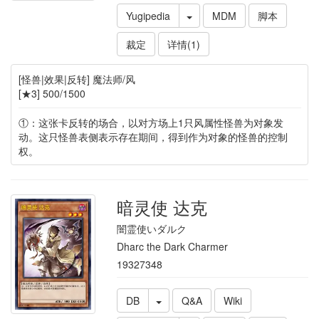
Yugipedia
MDM
脚本
裁定
详情(1)
[怪兽|效果|反转] 魔法师/风
[★3] 500/1500
①：这张卡反转的场合，以对方场上1只风属性怪兽为对象发
动。这只怪兽表侧表示存在期间，得到作为对象的怪兽的控制
权。
暗灵使 达克
闇霊使いダルク
Dharc the Dark Charmer
19327348
DB
Q&A
Wiki