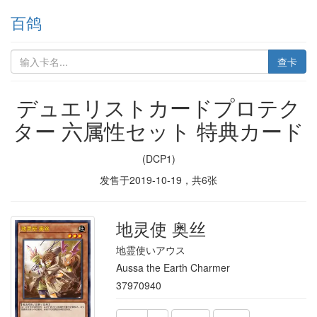
百鸽
查卡
デュエリストカードプロテク
ター 六属性セット 特典カード
(DCP1)
发售于
2019-10-19
，共
6
张
地灵使 奥丝
地霊使いアウス
Aussa the Earth Charmer
37970940