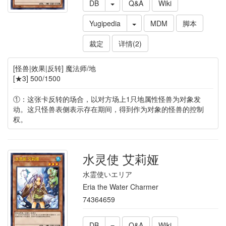
DB
Q&A
Wiki
Yugipedia
MDM
脚本
裁定
详情(2)
[怪兽|效果|反转] 魔法师/地
[★3] 500/1500
①：这张卡反转的场合，以对方场上1只地属性怪兽为对象发
动。这只怪兽表侧表示存在期间，得到作为对象的怪兽的控制
权。
水灵使 艾莉娅
水霊使いエリア
Eria the Water Charmer
74364659
DB
Q&A
Wiki