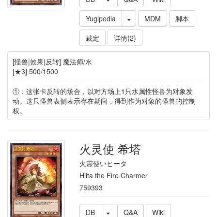
Yugipedia
MDM
脚本
裁定
详情(2)
[怪兽|效果|反转] 魔法师/水
[★3] 500/1500
①：这张卡反转的场合，以对方场上1只水属性怪兽为对象发
动。这只怪兽表侧表示存在期间，得到作为对象的怪兽的控制
权。
火灵使 希塔
火霊使いヒータ
Hiita the Fire Charmer
759393
DB
Q&A
Wiki