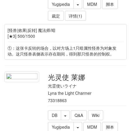
Yugipedia
MDM
脚本
裁定
详情(1)
[怪兽|效果|反转] 魔法师/暗
[★3] 500/1500
①：这张卡反转的场合，以对方场上1只暗属性怪兽为对象发
动。这只怪兽表侧表示存在期间，得到那只怪兽的控制权。
光灵使 莱娜
光霊使いライナ
Lyna the Light Charmer
73318863
DB
Q&A
Wiki
Yugipedia
MDM
脚本