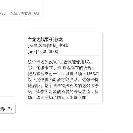
-30
来源：数据库FAQ
亡龙之战栗-死欲龙
[怪兽|效果|调整] 龙/暗
[★7] 1000/3000
这个卡名的效果1回合只能使用1次。
①：这张卡在手卡·墓地存在的场合，
把基本分支付一半，以自己场上1只6星
以下的怪兽为对象才能发动。这张卡特
殊召唤。这个效果特殊召唤的这张卡等
级下降作为对象的怪兽的等级数值，从
场上离开的场合回到卡组最下面。
情(17)