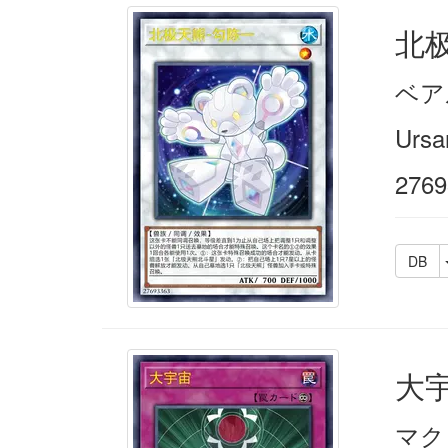
北
ベア
Ursar
2769
DB
大
マク