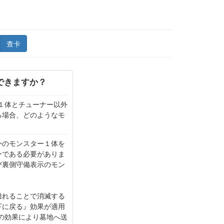
查卡
できますか？
１体とチューナー以外
る場合、どのようなモ
外のモンスター１体を
ーである必要がありま
び裏側守備表示のモン
離れることで消滅する
下に戻る』効果が適用
の効果により墓地へ送