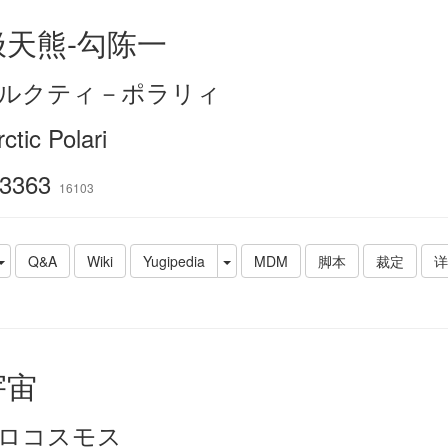
极天熊-勾陈一
ルクティ－ポラリィ
ctic Polari
3363
16103
Q&A
Wiki
Yugipedia
MDM
脚本
裁定
详
宇宙
ロコスモス