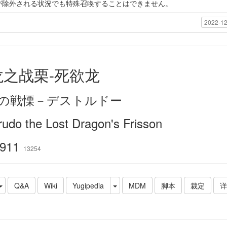
が除外される状況でも特殊召喚することはできません。
2022-12
龙之战栗-死欲龙
の戦慄－デストルドー
rudo the Lost Dragon's Frisson
911
13254
Q&A
Wiki
Yugipedia
MDM
脚本
裁定
详