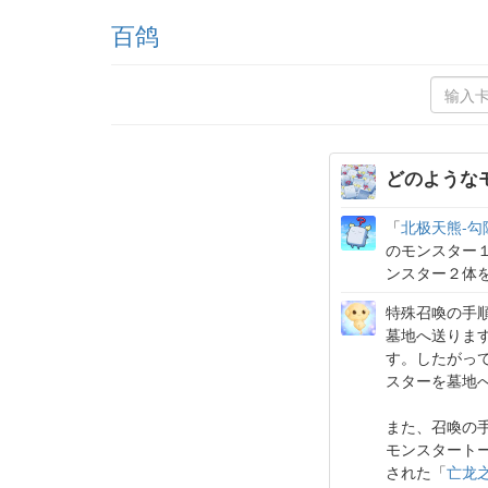
百鸽
どのような
「
北极天熊-勾
のモンスター
ンスター２体
特殊召喚の手
墓地へ送りま
す。したがっ
スターを墓地
また、召喚の
モンスタート
された「
亡龙