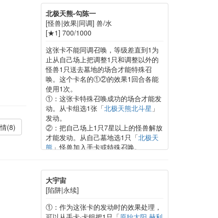
北极天熊-勾陈一
[怪兽|效果|同调] 兽/水
[★1] 700/1000
这张卡不能同调召唤，等级差直到1为
止从自己场上把调整1只和调整以外的
怪兽1只送去墓地的场合才能特殊召
唤。这个卡名的①②的效果1回合各能
使用1次。
①：这张卡特殊召唤成功的场合才能发
动。从卡组选1张「
北极天熊北斗星
」
发动。
情(8)
②：把自己场上1只7星以上的怪兽解放
才能发动。从自己墓地选1只「
北极天
熊
」怪兽加入手卡或特殊召唤。
大宇宙
[陷阱|永续]
①：作为这张卡的发动时的效果处理，
可以从手卡·卡组把1只「
原始太阳 赫利