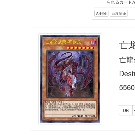
られるカード
AI翻译
百度翻译
亡
亡龍
Dest
5560
DB