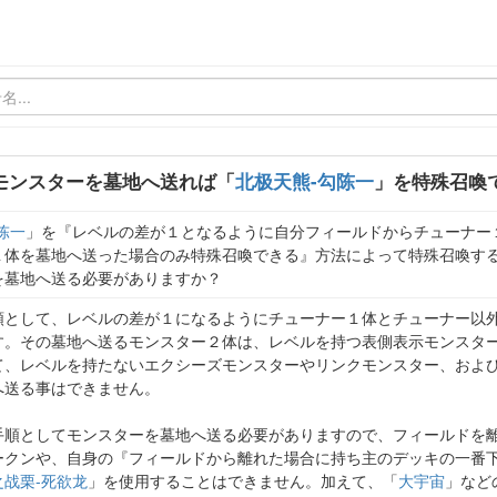
モンスターを墓地へ送れば「
北极天熊-勾陈一
」を特殊召喚
陈一
」を『レベルの差が１となるように自分フィールドからチューナー
１体を墓地へ送った場合のみ特殊召喚できる』方法によって特殊召喚す
を墓地へ送る必要がありますか？
順として、レベルの差が１になるようにチューナー１体とチューナー以
す。その墓地へ送るモンスター２体は、レベルを持つ表側表示モンスタ
て、レベルを持たないエクシーズモンスターやリンクモンスター、およ
へ送る事はできません。
手順としてモンスターを墓地へ送る必要がありますので、フィールドを
ークンや、自身の『フィールドから離れた場合に持ち主のデッキの一番
之战栗-死欲龙
」を使用することはできません。加えて、「
大宇宙
」など