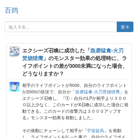
百鸽
查卡
エクシーズ召喚に成功した「
急袭猛禽-火刃
焚烧猎鹰
」のモンスター効果の処理時に、ラ
イフポイントの差が3000未満になった場合、
どうなりますか？
相手のライフポイントが5000、自分のライフポイント
が2000の状況で、自分が「
急袭猛禽-火刃焚烧猎鹰
」を
エクシーズ召喚し、『①：自分のLPが相手より３００
０以上少なく、このカードがX召喚に成功した場合に発
動できる。このカードの攻撃力は３０００アップす
る』モンスター効果を発動しました。
その発動にチェーンして相手が「
宇宙旋风
」を発動
し、ライフポイントを払った事で、自分のライフポイ