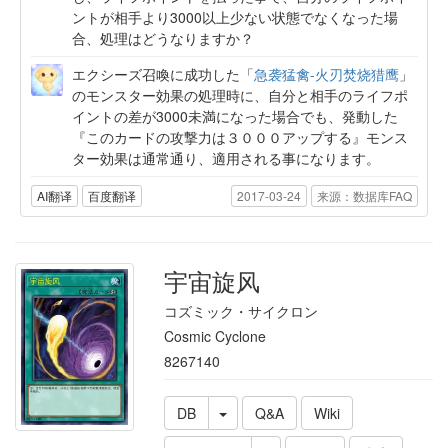
ントが相手より3000以上少ない状態でなくなった場
合、処理はどうなりますか？
エクシーズ召喚に成功した「
急袭猛禽-火刃焚烧猎鹰
」
のモンスター効果の処理時に、自分と相手のライフポ
イントの差が3000未満になった場合でも、発動した
『このカードの攻撃力は３０００アップする』モンス
ター効果は通常通り、適用される事になります。
AI翻译
百度翻译
2017-03-24
来源：数据库FAQ
宇宙旋风
コズミック・サイクロン
Cosmic Cyclone
8267140
DB
Q&A
Wiki