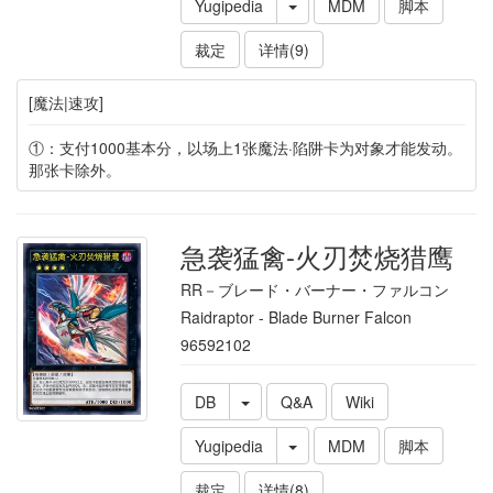
Yugipedia
MDM
脚本
裁定
详情(9)
[魔法|速攻]
①：支付1000基本分，以场上1张魔法·陷阱卡为对象才能发动。
那张卡除外。
急袭猛禽-火刃焚烧猎鹰
RR－ブレード・バーナー・ファルコン
Raidraptor - Blade Burner Falcon
96592102
DB
Q&A
Wiki
Yugipedia
MDM
脚本
裁定
详情(8)